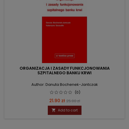
ORGANIZACJA I ZASADY FUNKCJONOWANIA
SZPITALNEGO BANKU KRWI
Author: Danuta Bochenek-Jantczak
(0)
Price
Regular
21.90 zł
25.00 zł
price
Add to cart
