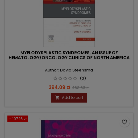
MYELODYSPLASTIC SYNDROMES, AN ISSUE OF
HEMATOLOGY/ONCOLOGY CLINICS OF NORTH AMERICA
Author: David Steensma
(0)
Price
Regular
394.09 zł
463.63 zł
price
Add to cart

- 107.16 zł
favorite_border