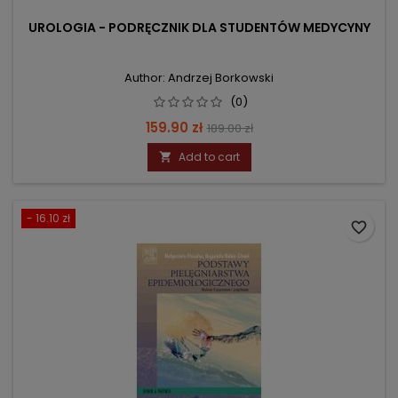
UROLOGIA - PODRĘCZNIK DLA STUDENTÓW MEDYCYNY
Author: Andrzej Borkowski
(0)
Price
Regular
159.90 zł
189.00 zł
price
Add to cart

- 16.10 zł
favorite_border