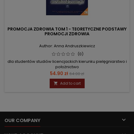
PROMOCJA ZDROWIA TOM 1 - TEORETYCZNE PODSTAWY
PROMOCJI ZDROWIA
Author: Anna Andruszkiewicz
(0)
dla studentów studiów licencjackich kierunku pielęgniarstwo i
położnictwo
Price
Regular
54.90 zł
64.00 zł
price
Add to cart


OUR COMPANY