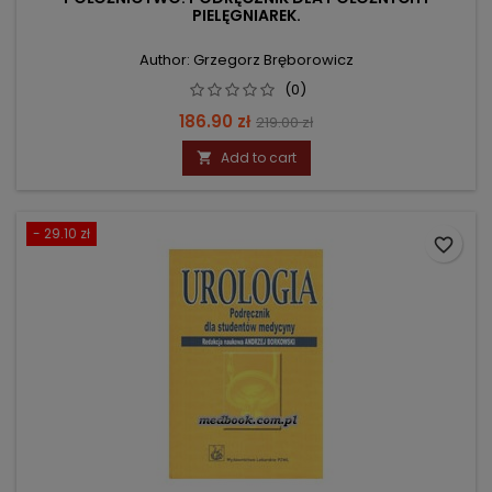
PIELĘGNIAREK.
Author: Grzegorz Bręborowicz
(0)
Price
Regular
186.90 zł
219.00 zł
price
Add to cart

- 29.10 zł
favorite_border