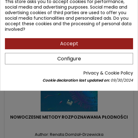
This store asks you to accept cookies for performance,
Price
Regular
176.90 zł
209.00 zł
social media and advertising purposes. Social media and
price
advertising cookies of third parties are used to offer you
Add to cart

social media functionalities and personalized ads. Do you
accept these cookies and the processing of personal data
involved?
- 1.10 zł
favorite_border
Accept
Configure
Privacy & Cookie Policy
Cookie declaration last updated on:
09/30/2024
NOWOCZESNE METODY ROZPOZNAWANIA PŁODNOŚCI
Author: Renata Domżał-Drzewicka