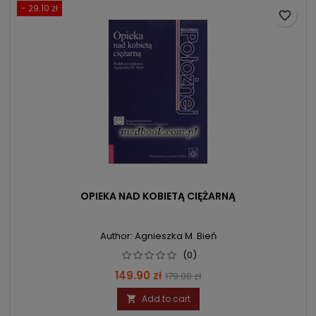
- 29.10 zł
favorite_border
OPIEKA NAD KOBIETĄ CIĘŻARNĄ
Author: Agnieszka M. Bień
(0)
Price
Regular
149.90 zł
179.00 zł
price
Add to cart
