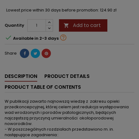
Lowest price within 30 days before promotion:
124.90 zł
Add to cart
Quantity



Available in 2-3 days
Share
DESCRIPTION
PRODUCT DETAILS
PRODUCT TABLE OF CONTENTS
W publikacji zawarto najnowszą wiedzę z zakresu opieki
przedkoncepcyjnej, której celem jest redukcja występowania
wad wrodzonych i porodów patologicznych, będących
najczęstszą przyczyną umieralności okołoporodowej
noworodków.
- W poszczególnych rozdziałach przedstawiono m. in.
następujące zagadnienia::