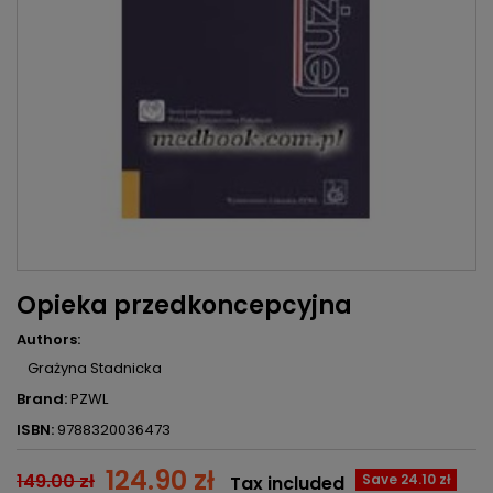
Opieka przedkoncepcyjna
Authors:
Grażyna Stadnicka
Brand:
PZWL
ISBN:
9788320036473
124.90 zł
149.00 zł
Save 24.10 zł
Tax included