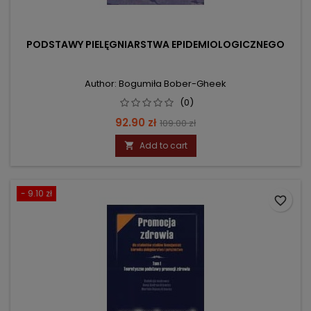
PODSTAWY PIELĘGNIARSTWA EPIDEMIOLOGICZNEGO
Author: Bogumiła Bober-Gheek
(0)
Price
Regular
92.90 zł
109.00 zł
price
Add to cart

- 9.10 zł
favorite_border