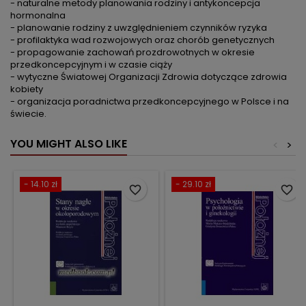
- naturalne metody planowania rodziny i antykoncepcja
hormonalna
- planowanie rodziny z uwzględnieniem czynników ryzyka
- profilaktyka wad rozwojowych oraz chorób genetycznych
- propagowanie zachowań prozdrowotnych w okresie
przedkoncepcyjnym i w czasie ciąży
- wytyczne Światowej Organizacji Zdrowia dotyczące zdrowia
kobiety
- organizacja poradnictwa przedkoncepcyjnego w Polsce i na
świecie.
YOU MIGHT ALSO LIKE
<
>
- 14.10 zł
- 29.10 zł
favorite_border
favorite_border