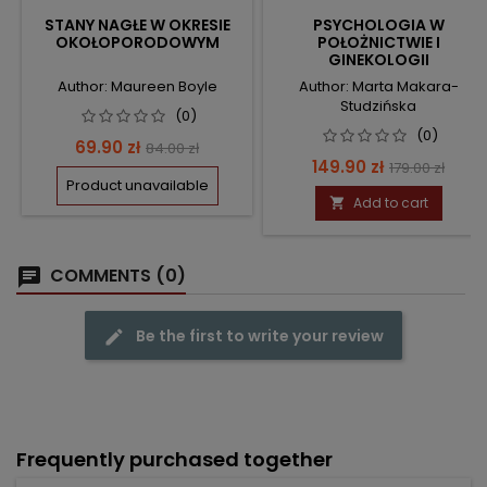
STANY NAGŁE W OKRESIE
PSYCHOLOGIA W
OKOŁOPORODOWYM
POŁOŻNICTWIE I
GINEKOLOGII
Author: Maureen Boyle
Author: Marta Makara-
Studzińska
(0)
(0)
Price
Regular
69.90 zł
84.00 zł
Price
Regular
149.90 zł
179.00 zł
price
Product unavailable
price
Add to cart

COMMENTS (0)
Be the first to write your review
Frequently purchased together