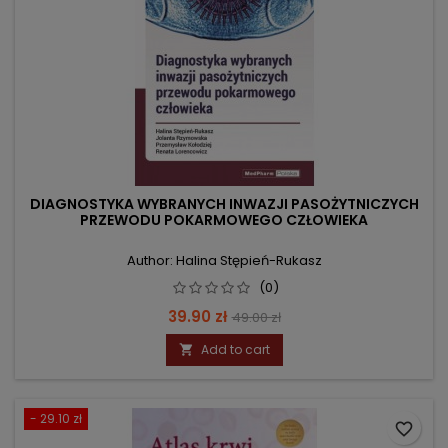
DIAGNOSTYKA WYBRANYCH INWAZJI PASOŻYTNICZYCH
PRZEWODU POKARMOWEGO CZŁOWIEKA
Author: Halina Stępień-Rukasz
(0)
Price
Regular
39.90 zł
49.00 zł
price
Add to cart

- 29.10 zł
favorite_border