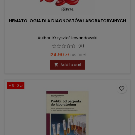
HEMATOLOGIA DLA DIAGNOSTÓW LABORATORYJNYCH
Author: Krzysztof Lewandowski
(0)
Price
Regular
124.90 zł
149.00 zł
price
Add to cart

- 9.10 zł
favorite_border