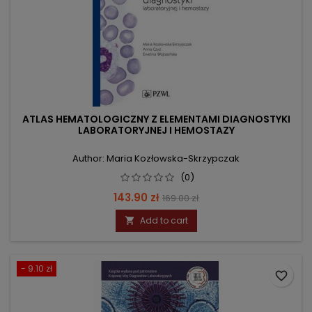
ATLAS HEMATOLOGICZNY Z ELEMENTAMI DIAGNOSTYKI
LABORATORYJNEJ I HEMOSTAZY
Author: Maria Kozłowska-Skrzypczak
(0)
Price
Regular
143.90 zł
169.00 zł
price
Add to cart

- 9.10 zł
favorite_border