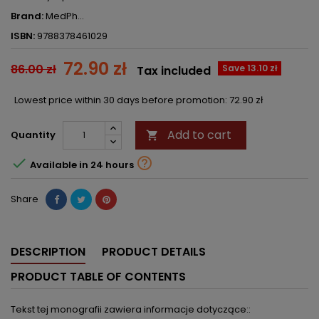
Brand:
MedPh...
ISBN:
9788378461029
72.90 zł
86.00 zł
Save 13.10 zł
Tax included
Lowest price within 30 days before promotion:
72.90 zł
Add to cart
Quantity



Available in 24 hours
Share
DESCRIPTION
PRODUCT DETAILS
PRODUCT TABLE OF CONTENTS
Tekst tej monografii zawiera informacje dotyczące::