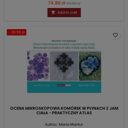
Price
Regular
74.90 zł
89.00 zł
price
Add to cart

- 20.50 zł
favorite_border
OCENA MIKROSKOPOWA KOMÓREK W PŁYNACH Z JAM
CIAŁA - PRAKTYCZNY ATLAS
Author: Maria Mantur