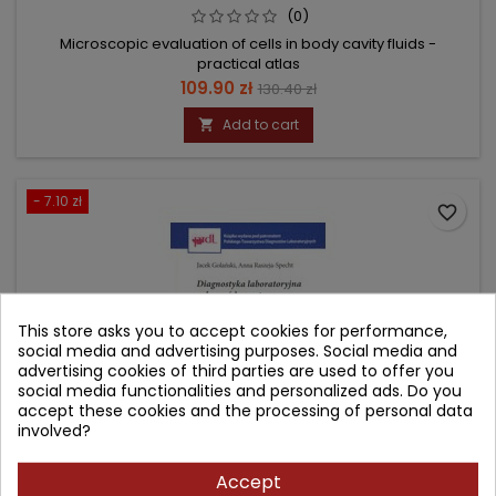
(0)
Microscopic evaluation of cells in body cavity fluids -
practical atlas
Price
Regular
109.90 zł
130.40 zł
price
Add to cart

- 7.10 zł
favorite_border
This store asks you to accept cookies for performance,
social media and advertising purposes. Social media and
advertising cookies of third parties are used to offer you
social media functionalities and personalized ads. Do you
accept these cookies and the processing of personal data
involved?
Accept