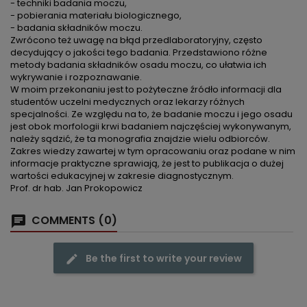
- techniki badania moczu,
- pobierania materiału biologicznego,
- badania składników moczu.
Zwrócono też uwagę na błąd przedlaboratoryjny, często
decydujący o jakości tego badania. Przedstawiono różne
metody badania składników osadu moczu, co ułatwia ich
wykrywanie i rozpoznawanie.
W moim przekonaniu jest to pożyteczne źródło informacji dla
studentów uczelni medycznych oraz lekarzy różnych
specjalności. Ze względu na to, że badanie moczu i jego osadu
jest obok morfologii krwi badaniem najczęściej wykonywanym,
należy sądzić, że ta monografia znajdzie wielu odbiorców.
Zakres wiedzy zawartej w tym opracowaniu oraz podane w nim
informacje praktyczne sprawiają, że jest to publikacja o dużej
wartości edukacyjnej w zakresie diagnostycznym.
Prof. dr hab. Jan Prokopowicz
COMMENTS (0)
Be the first to write your review