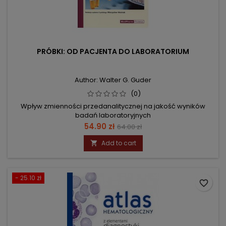
PRÓBKI: OD PACJENTA DO LABORATORIUM
Author: Walter G. Guder
(0)
Wpływ zmienności przedanalitycznej na jakość wyników
badań laboratoryjnych
Price
Regular
54.90 zł
64.00 zł
price
Add to cart

- 25.10 zł
favorite_border