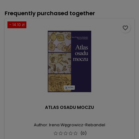
Frequently purchased together
- 14.10 zł
favorite_border
ATLAS OSADU MOCZU
Author: Irena Węgrowicz-Rebandel
(0)