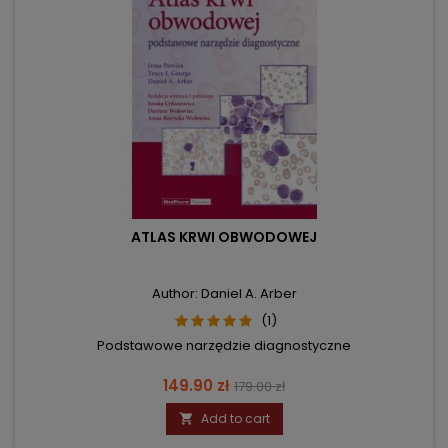
ATLAS KRWI OBWODOWEJ
Author: Daniel A. Arber
(1)
Podstawowe narzędzie diagnostyczne
Price
Regular
149.90 zł
179.00 zł
price
Add to cart
