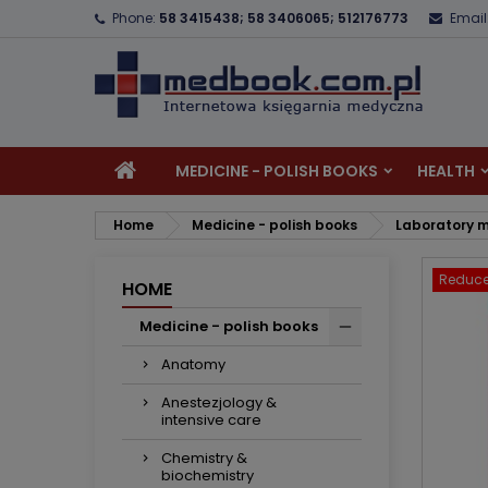
Phone:
58 3415438; 58 3406065; 512176773
Email
A
C
S
add_circle_outline
Yo
Wi
MEDICINE - POLISH BOOKS
HEALTH
Home
Medicine - polish books
Laboratory m
Reduce
HOME
Medicine - polish books
Anatomy
Anestezjology &
intensive care
Chemistry &
biochemistry