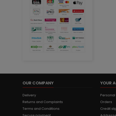
OUR COMPANY
YOUR 
Delivery
Personal 
Returns and Complaints
Orders
Terms and Conditions
Credit sli
Secure payment
Address