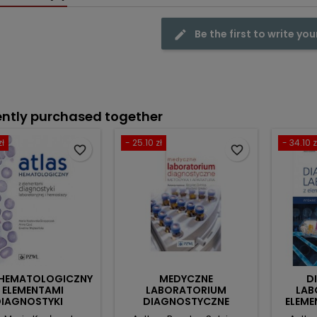
Be the first to write you
ntly purchased together
zł
- 25.10 zł
- 34.10 z
favorite_border
favorite_border
 HEMATOLOGICZNY
MEDYCZNE
D
 ELEMENTAMI
LABORATORIUM
LAB
DIAGNOSTYKI
DIAGNOSTYCZNE
ELEME
ORATORYJNEJ I