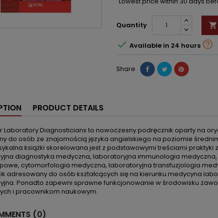
Lowest price within 30 days be
Quantity



Available in 24 hours
Share
PTION
PRODUCT DETAILS
for Laboratory Diagnosticians to nowoczesny podręcznik oparty na o
ny do osób ze znajomością języka angielskiego na poziomie średni
ksykalna książki skorelowana jest z podstawowymi treściami praktyki
ryjna diagnostyka medyczna, laboratoryjna immunologia medyczna, m
powe, cytomorfologia medyczna, laboratoryjna transfuzjologia med
ik adresowany do osób kształcących się na kierunku medycyna labor
ryjna. Ponadto zapewni sprawne funkcjonowanie w środowisku za
ych i pracownikom naukowym.
MENTS (0)