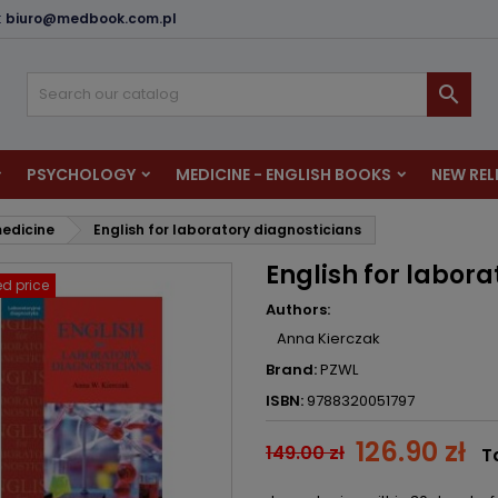
:
biuro@medbook.com.pl
dd to wishlist
reate wishlist
ign in

u need to be logged in to save products in your wishlist.
shlist name
PSYCHOLOGY
MEDICINE - ENGLISH BOOKS
NEW REL
Cancel
Sign i
edicine
English for laboratory diagnosticians
Cancel
Create wishlis
English for labora
d price
Authors:
Anna Kierczak
Brand:
PZWL
ISBN:
9788320051797
126.90 zł
149.00 zł
T