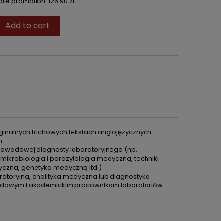
fore promotion:
126.90 zł
Add to cart
ryginalnych fachowych tekstach anglojęzycznych
m.
 zawodowej diagnosty laboratoryjnego (np.
ikrobiologia i parazytologia medyczna, techniki
yczna, genetyka medyczną itd.)
atoryjna, analityka medyczna lub diagnostyka
wodowym i akademickim pracownikom laboratoriów