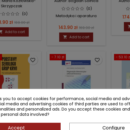
: Maria Kozłowska-
Author: Bogdan Solnica
Autho
HEMOSTAZY
Skrzypczak
(0)
(0)
Metodyka i aparatura
Pri
174
ce
Regular
3.90 zł
169.00 zł
Price
Regular
143.90 zł
169.00 zł
price
Add to cart

price
Add to cart

ł
- 7.10 zł
- 53.10 z
favorite_border
favorite_border
ks you to accept cookies for performance, social media and adve
ial media and advertising cookies of third parties are used to of
nalities and personalized ads. Do you accept these cookies and
TAWY SEROLOGII
DIAGNOSTYKA
TI
 personal data involved?
GRUP KRWI
LABORATORYJNA
LAB
ZABURZEŃ HEMOSTAZY
PRAK
Accept
Configure
r: Bogdan Solnica
Author: Jacek Golański
Auth