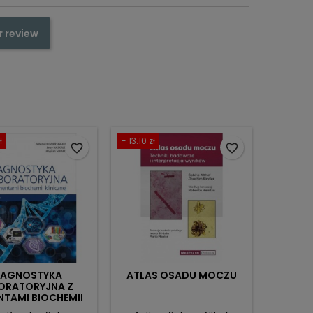
r review
ł
- 13.10 zł
favorite_border
favorite_border
IAGNOSTYKA
ATLAS OSADU MOCZU
ORATORYJNA Z
NTAMI BIOCHEMII
KLINICZNEJ