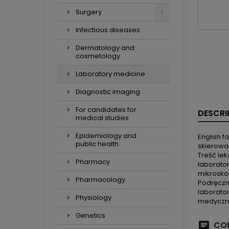
Surgery
Infectious diseases
Dermatology and
cosmetology
Laboratory medicine
Diagnostic imaging
For candidates for
DESCRI
medical studies
Epidemiology and
English 
public health
skierowa
Treść le
Pharmacy
laborato
mikrosko
Pharmacology
Podręczn
laborato
Physiology
medyczn
Genetics
COM