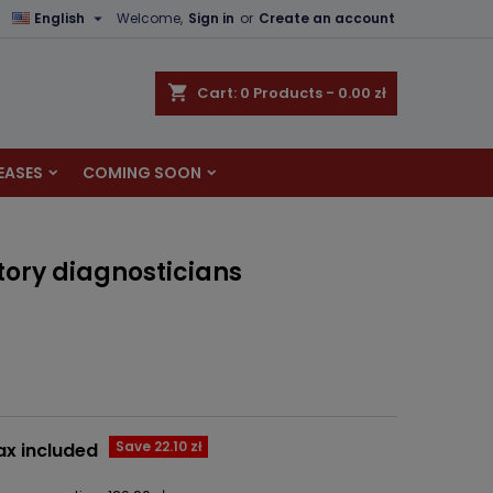

English
Welcome,
Sign in
or
Create an account
×
×
×
shopping_cart
Cart:
0
Products - 0.00 zł
EASES
COMING SOON
n
t
tory diagnosticians
Save 22.10 zł
ax included