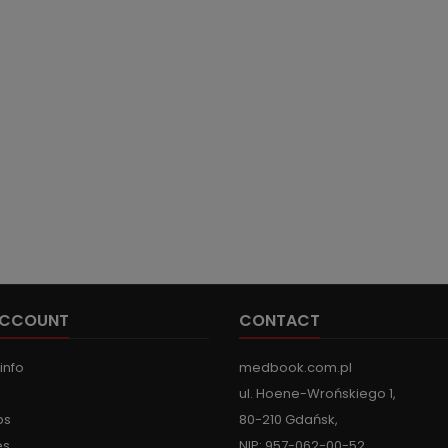
ACCOUNT
CONTACT
info
medbook.com.pl
ul. Hoene-Wrońskiego 1,
ps
80-210 Gdańsk,
es
NIP: 957-062-00-52,