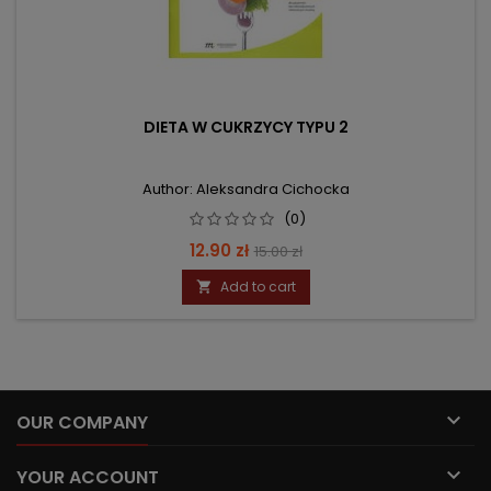
DIETA W CUKRZYCY TYPU 2
Author: Aleksandra Cichocka
(0)
Price
Regular
12.90 zł
15.00 zł
price
Add to cart


OUR COMPANY

YOUR ACCOUNT