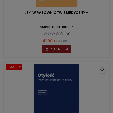
LEKI W RATOWNICTWIE MEDYCZNYM
Author: Luca Herholz
(0)
Price
Regular
41.90 zł
49.00 zł
price
Add to cart

- 30.10 zł
favorite_border