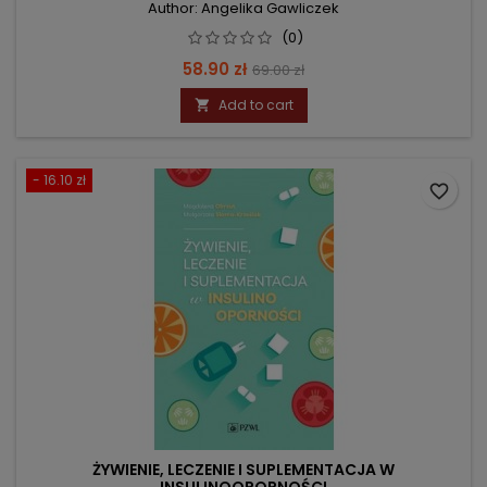
Author: Angelika Gawliczek
(0)
Price
Regular
58.90 zł
69.00 zł
price
Add to cart

- 16.10 zł
favorite_border
ŻYWIENIE, LECZENIE I SUPLEMENTACJA W