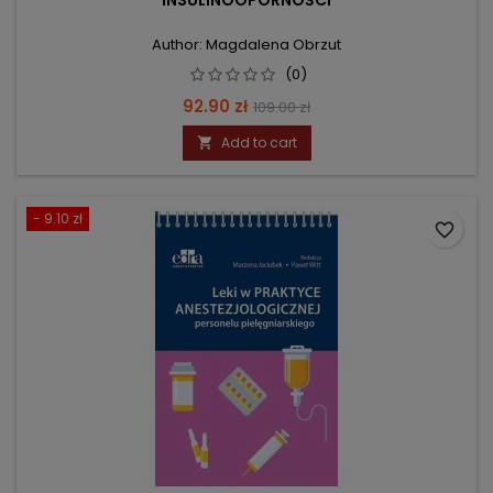
INSULINOOPORNOŚCI
Author: Magdalena Obrzut
(0)
Price
Regular
92.90 zł
109.00 zł
price
Add to cart

- 9.10 zł
favorite_border