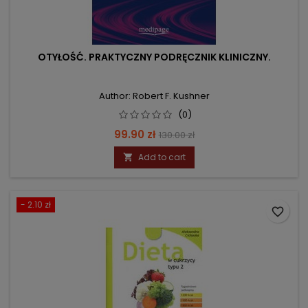
OTYŁOŚĆ. PRAKTYCZNY PODRĘCZNIK KLINICZNY.
Author: Robert F. Kushner
(0)
Price
Regular
99.90 zł
130.00 zł
price
Add to cart

- 2.10 zł
favorite_border