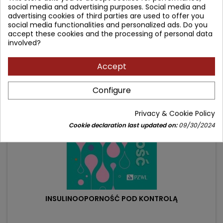
social media and advertising purposes. Social media and
Price
Regular
109.90 zł
advertising cookies of third parties are used to offer you
129.00 zł
social media functionalities and personalized ads. Do you
price
Add to cart

accept these cookies and the processing of personal data
involved?
Accept
- 10.10 zł
favorite_border
Configure
Privacy & Cookie Policy
Cookie declaration last updated on:
09/30/2024
INSULINOOPORNOŚĆ POD KONTROLĄ