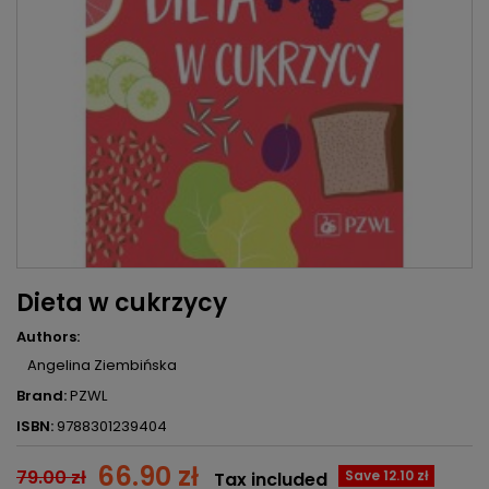
Dieta w cukrzycy
Authors:
Angelina Ziembińska
Brand:
PZWL
ISBN:
9788301239404
66.90 zł
79.00 zł
Save 12.10 zł
Tax included