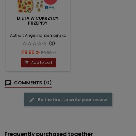
DIETA W CUKRZYCY.
PRZEPISY.
Author: Angelina Ziembińska
(0)
Price
Regular
49.90 zł
59.00 zł
price
Add to cart

COMMENTS (0)
Be the first to write your review
Frequently purchased together