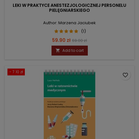
LEKI W PRAKTYCE ANESTEZJOLOGICZNEJ PERSONELU
PIELĘGNIARSKIEGO
Author: Marzena Jaciubek
(1)
Price
Regular
59.90 zł
69.00 zł
price
Add to cart

- 7.10 zł
favorite_border