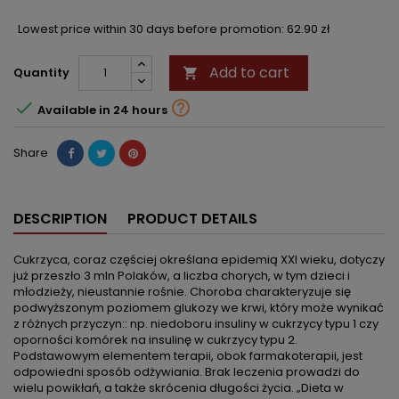
Lowest price within 30 days before promotion:
62.90 zł
Add to cart
Quantity



Available in 24 hours
Share
DESCRIPTION
PRODUCT DETAILS
Cukrzyca, coraz częściej określana epidemią XXI wieku, dotyczy
już przeszło 3 mln Polaków, a liczba chorych, w tym dzieci i
młodzieży, nieustannie rośnie. Choroba charakteryzuje się
podwyższonym poziomem glukozy we krwi, który może wynikać
z różnych przyczyn:: np. niedoboru insuliny w cukrzycy typu 1 czy
oporności komórek na insulinę w cukrzycy typu 2.
Podstawowym elementem terapii, obok farmakoterapii, jest
odpowiedni sposób odżywiania. Brak leczenia prowadzi do
wielu powikłań, a także skrócenia długości życia. „Dieta w