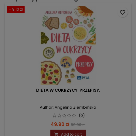
- 9.10 zł
favorite_border
DIETA W CUKRZYCY. PRZEPISY.
Author: Angelina Ziembińska
(0)
Price
Regular
49.90 zł
59.00 zł
price
Add to cart
