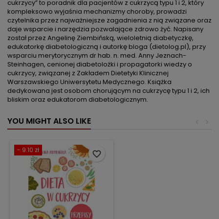
cukrzycy” to poradnik dla pacjentów z cukrzycą typu 1 i 2, który
kompleksowo wyjaśnia mechanizmy choroby, prowadzi
czytelnika przez najważniejsze zagadnienia z nią związane oraz
daje wsparcie i narzędzia pozwalające zdrowo żyć. Napisany
został przez Angelinę Ziembińską, wieloletnią diabetyczkę,
edukatorkę diabetologiczną i autorkę bloga (dietolog.pl), przy
wsparciu merytorycznym dr hab. n. med. Anny Jeznach-
Steinhagen, cenionej diabetolożki i propagatorki wiedzy o
cukrzycy, związanej z Zakładem Dietetyki Klinicznej
Warszawskiego Uniwersytetu Medycznego. Książka
dedykowana jest osobom chorującym na cukrzycę typu 1 i 2, ich
bliskim oraz edukatorom diabetologicznym.
YOU MIGHT ALSO LIKE
<
>
- 9.10 zł
favorite_border