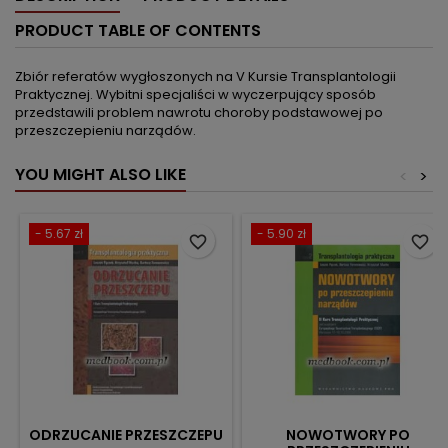
PRODUCT TABLE OF CONTENTS
Zbiór referatów wygłoszonych na V Kursie Transplantologii
Praktycznej. Wybitni specjaliści w wyczerpujący sposób
przedstawili problem nawrotu choroby podstawowej po
przeszczepieniu narządów.
YOU MIGHT ALSO LIKE
<
>
- 5.67 zł
- 5.90 zł
favorite_border
favorite_border
ODRZUCANIE PRZESZCZEPU
NOWOTWORY PO