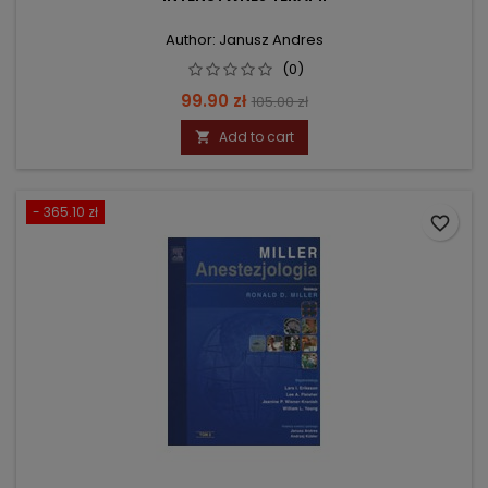
Author: Janusz Andres
(0)
Price
Regular
99.90 zł
105.00 zł
price
Add to cart

- 365.10 zł
favorite_border