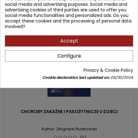
social media and advertising purposes. Social media and
price
Add to cart

advertising cookies of third parties are used to offer you
social media functionalities and personalized ads. Do you
accept these cookies and the processing of personal data
involved?
- 29.10 zł
favorite_border
Accept
Configure
Privacy & Cookie Policy
Cookie declaration last updated on:
09/30/2024
CHOROBY ZAKAŹNE I PASOŻYTNICZE U DZIECI
Author: Zbigniew Rudkowski
(0)