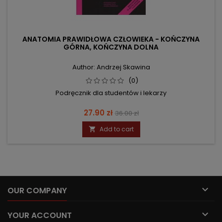
ANATOMIA PRAWIDŁOWA CZŁOWIEKA - KOŃCZYNA
GÓRNA, KOŃCZYNA DOLNA
Author: Andrzej Skawina
(0)
Podręcznik dla studentów i lekarzy
Price
Regular
27.90 zł
36.00 zł
price
Add to cart


OUR COMPANY

YOUR ACCOUNT