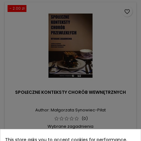
- 2.00 zł
favorite_border
SPOŁECZNE KONTEKSTY CHORÓB WEWNĘTRZNYCH
Author: Małgorzata Synowiec-Piłat
(0)
Wybrane zagadnienia
Price
Regular
37.90 zł
This store asks you to accept cookies for performance,
39.90 zł