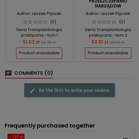
PRZESZCZEPIENIU
NARZĄDÓW
Author: Leszek Pączek
Author: Leszek Pączek
(0)
(0)
Seria Transplantologia
Seria Transplantologia
praktyczna - tom 1
praktyczna - tom 2
Price
Regular
Price
Regular
51.03 zł
53.10 zł
56.70 zł
59.00 zł
price
price
Product unavailable
Product unavailable
COMMENTS (0)
Be the first to write your review
Frequently purchased together
- 1.37 zł