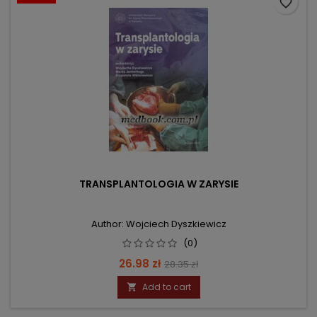
favorite_border
TRANSPLANTOLOGIA W ZARYSIE
Author: Wojciech Dyszkiewicz
(0)
Price
Regular
26.98 zł
28.35 zł
price
Add to cart
