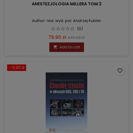
ANESTEZJOLOGIA MILLERA TOM 2
Author: red. wyd. pol. Andrzej Kubler
(0)
Price
Regular
79.90 zł
445.00 zł
price
Add to cart

- 12.00 zł
favorite_border