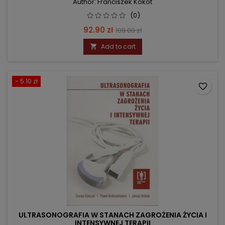
Author: Franciszek Kokot
(0)
Price
Regular
92.90 zł
109.00 zł
price
Add to cart

- 5.10 zł
favorite_border
ULTRASONOGRAFIA W STANACH ZAGROŻENIA ŻYCIA I
INTENSYWNEJ TERAPII