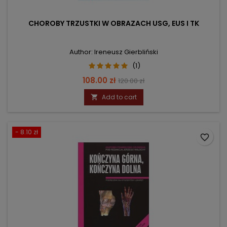
CHOROBY TRZUSTKI W OBRAZACH USG, EUS I TK
Author: Ireneusz Gierbliński
(1)
Price
Regular
108.00 zł
120.00 zł
price
Add to cart

- 8.10 zł
favorite_border