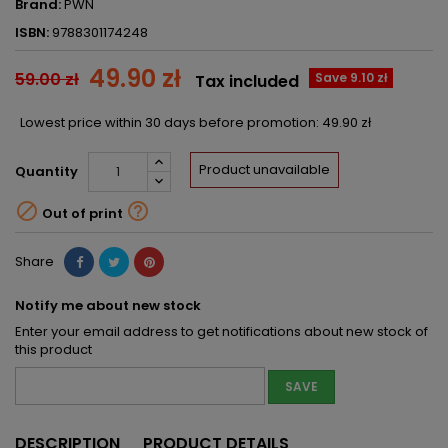
Brand:
PWN
ISBN:
9788301174248
49.90 zł
59.00 zł
Save 9.10 zł
Tax included
Lowest price within 30 days before promotion:
49.90 zł
Product unavailable
Quantity


Out of print
Share
Notify me about new stock
Enter your email address to get notifications about new stock of
this product
SAVE
DESCRIPTION
PRODUCT DETAILS