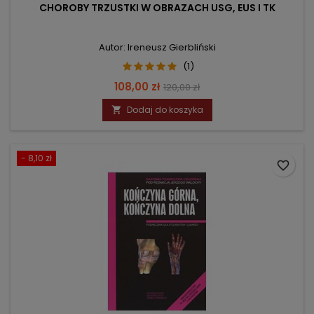
CHOROBY TRZUSTKI W OBRAZACH USG, EUS I TK
Autor: Ireneusz Gierbliński
(1)
Cena
Cena
108,00 zł
120,00 zł
podstawowa
Dodaj do koszyka

- 8,10 zł
favorite_border