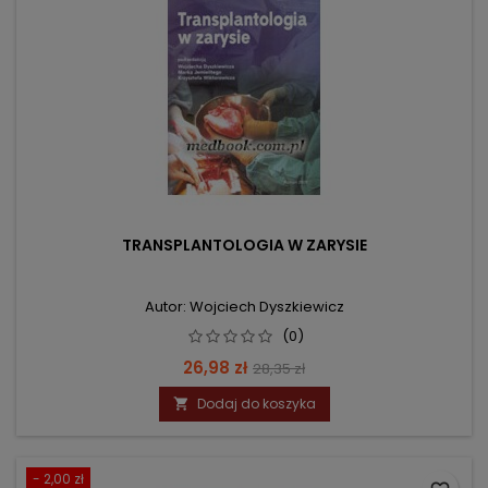
TRANSPLANTOLOGIA W ZARYSIE
Autor: Wojciech Dyszkiewicz
(0)
Cena
Cena
26,98 zł
28,35 zł
podstawowa
Dodaj do koszyka

- 2,00 zł