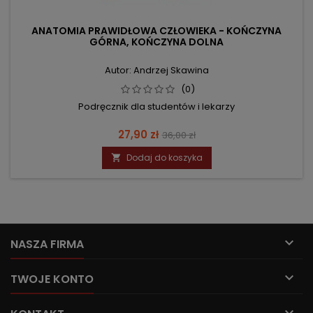
ANATOMIA PRAWIDŁOWA CZŁOWIEKA - KOŃCZYNA
GÓRNA, KOŃCZYNA DOLNA
Autor: Andrzej Skawina
(0)
Podręcznik dla studentów i lekarzy
Cena
Cena
27,90 zł
36,00 zł
podstawowa
Dodaj do koszyka


NASZA FIRMA

TWOJE KONTO