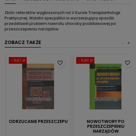
Zbiór referatów wygłoszonych na V Kursie Transplantologii
Praktycznej. Wybitni specjaliści w wyczerpujący sposób
przedstawili problem nawrotu choroby podstawowej po
przeszczepieniu narządów.
ZOBACZ TAKŻE
<
>
- 5,67 zł
- 5,90 zł
favorite_border
favorite_border
ODRZUCANIE PRZESZCZEPU
NOWOTWORY PO
PRZESZCZEPIENIU
NARZĄDÓW