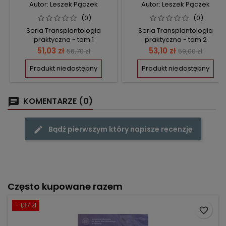
Autor: Leszek Pączek
Autor: Leszek Pączek
(0)
(0)
Seria Transplantologia
Seria Transplantologia
praktyczna - tom 1
praktyczna - tom 2
Cena
Cena
Cena
Cena
51,03 zł
53,10 zł
56,70 zł
59,00 zł
podstawowa
podstawow
Produkt niedostępny
Produkt niedostępny
KOMENTARZE (0)
Bądź pierwszym który napisze recenzję
Często kupowane razem
- 1,37 zł
favorite_border