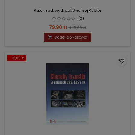
Autor: red. wyd. pol. Andrzej Kubler
(0)
Cena
Cena
79,90 zł
445,00 zł
podstawowa
Dodaj do koszyka

- 12,00 zł
favorite_border