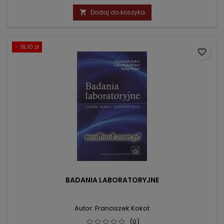
podstawowa
Dodaj do koszyka

- 16,10 zł
favorite_border
BADANIA LABORATORYJNE
Autor: Franciszek Kokot
(0)