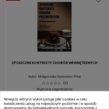
favorite_border
SPOŁECZNE KONTEKSTY CHORÓB WEWNĘTRZNYCH
Autor: Małgorzata Synowiec-Piłat
(0)
Wybrane zagadnienia
Cena
Cena
37,90 zł
Niniejsza witryna wykorzystuje pliki cookies w celu
39,90 zł
świadczenia usług na najwyższym poziomie i w sposób
podstawowa
Dodaj do koszyka

dostosowany do indywidualnych potrzeb. Korzystanie z