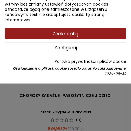
witryny bez zmiany ustawień dotyczących cookies
oznacza, że będą one zamieszczane w urządzeniu
końcowym. Jeśli nie akceptujesz opuść tę stronę
- 29,10 zł
internetową.
favorite_border
Zaakceptuj
Konfiguruj
Polityka prywatności i plików cookie
Oświadczenie o plikach cookie zostało ostatnio zaktualizowane:
2024-09-30
CHOROBY ZAKAŹNE I PASOŻYTNICZE U DZIECI
Autor: Zbigniew Rudkowski
(0)
Cena
Cena
169,90 zł
199,00 zł