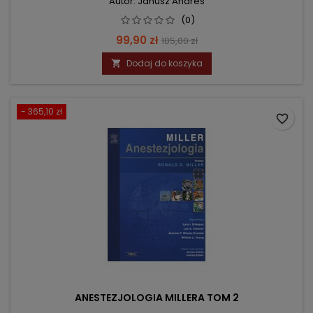
Autor: Janusz Andres
(0)
Cena
Cena
99,90 zł
105,00 zł
podstawowa
Dodaj do koszyka

- 365,10 zł
favorite_border
ANESTEZJOLOGIA MILLERA TOM 2