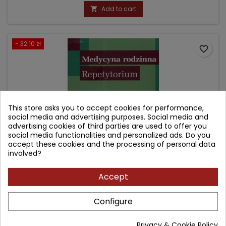
price
Add to cart

- 32.10 zł
favorite_border
This store asks you to accept cookies for performance,
social media and advertising purposes. Social media and
advertising cookies of third parties are used to offer you
social media functionalities and personalized ads. Do you
accept these cookies and the processing of personal data
involved?
Accept
MEDYCYNA RODZINNA REPETYTORIUM
Configure
Author: Bożydar Latkowski
(0)
Privacy & Cookie Policy