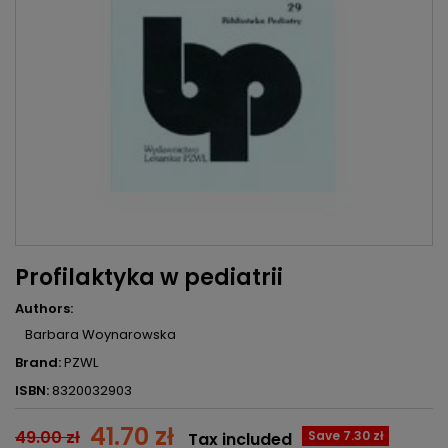
Profilaktyka w pediatrii
Authors:
Barbara Woynarowska
Brand:
PZWL
ISBN:
8320032903
41.70 zł
49.00 zł
Save 7.30 zł
Tax included