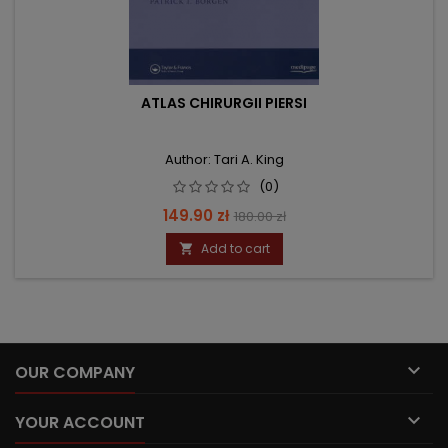
ATLAS CHIRURGII PIERSI
Author: Tari A. King
(0)
Price
Regular
149.90 zł
180.00 zł
price
Add to cart


OUR COMPANY

YOUR ACCOUNT