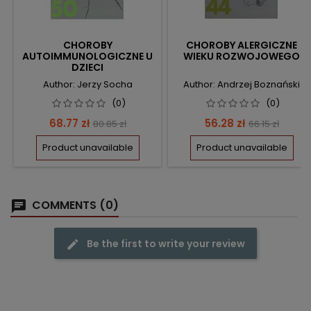
CHOROBY
CHOROBY ALERGICZNE
AUTOIMMUNOLOGICZNE U
WIEKU ROZWOJOWEGO
DZIECI
Author: Jerzy Socha
Author: Andrzej Boznański
(0)
(0)
Price
Regular
Price
Regular
68.77 zł
56.28 zł
80.85 zł
66.15 zł
price
price
Product unavailable
Product unavailable
COMMENTS (0)
Be the first to write your review