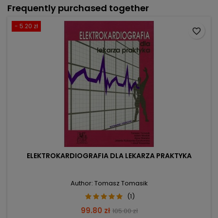
Frequently purchased together
- 5.20 zł
favorite_border
ELEKTROKARDIOGRAFIA DLA LEKARZA PRAKTYKA
Author: Tomasz Tomasik
(1)
Price
Regular
99.80 zł
105.00 zł