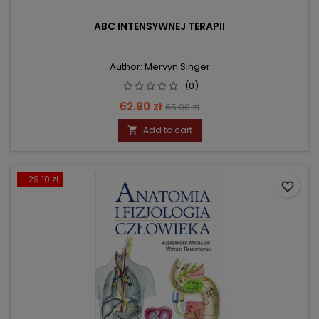
ABC INTENSYWNEJ TERAPII
Author: Mervyn Singer
(0)
Price
Regular
62.90 zł
65.00 zł
price
Add to cart

- 29.10 zł
favorite_border