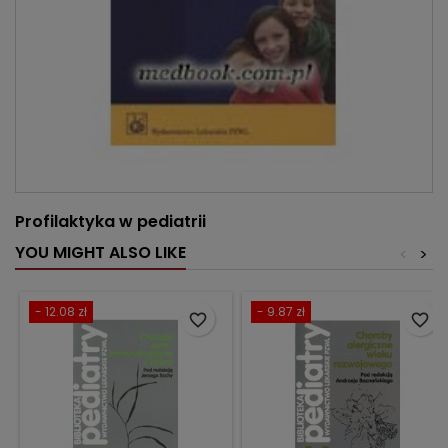
Profilaktyka w pediatrii
YOU MIGHT ALSO LIKE
<
>
- 12.08 zł
- 9.87 zł
favorite_border
favorite_border