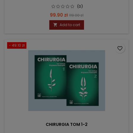
(0)
Price
Regular
99.90 zł
119.00 zł
price
Add to cart

- 49.10 zł
favorite_border
CHIRURGIA TOM 1-2