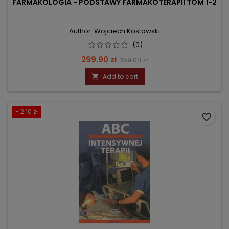
FARMAKOLOGIA - PODSTAWY FARMAKOTERAPII TOM 1-2
Author: Wojciech Kostowski
(0)
Price
Regular
299.90 zł
359.00 zł
price
Add to cart

- 2.10 zł
favorite_border