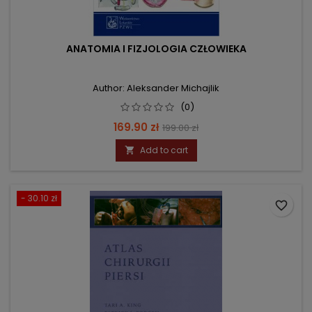
ANATOMIA I FIZJOLOGIA CZŁOWIEKA
Author: Aleksander Michajlik
(0)
Price
Regular
169.90 zł
199.00 zł
price
Add to cart

- 30.10 zł
favorite_border