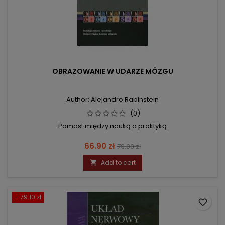
OBRAZOWANIE W UDARZE MÓZGU
Author: Alejandro Rabinstein
(0)
Pomost między nauką a praktyką
Price
Regular
66.90 zł
79.00 zł
price
Add to cart

- 79.10 zł
favorite_border