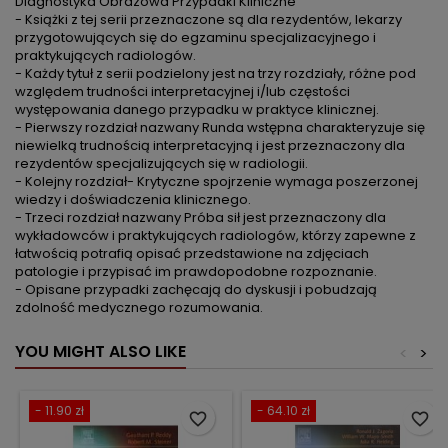
Diagnostyka Obrazowa Przypadki Kliniczne
- Książki z tej serii przeznaczone są dla rezydentów, lekarzy
przygotowujących się do egzaminu specjalizacyjnego i
praktykujących radiologów.
- Każdy tytuł z serii podzielony jest na trzy rozdziały, różne pod
względem trudności interpretacyjnej i/lub częstości
występowania danego przypadku w praktyce klinicznej.
- Pierwszy rozdział nazwany Runda wstępna charakteryzuje się
niewielką trudnością interpretacyjną i jest przeznaczony dla
rezydentów specjalizujących się w radiologii.
- Kolejny rozdział- Krytyczne spojrzenie wymaga poszerzonej
wiedzy i doświadczenia klinicznego.
- Trzeci rozdział nazwany Próba sił jest przeznaczony dla
wykładowców i praktykujących radiologów, którzy zapewne z
łatwością potrafią opisać przedstawione na zdjęciach
patologie i przypisać im prawdopodobne rozpoznanie.
- Opisane przypadki zachęcają do dyskusji i pobudzają
zdolność medycznego rozumowania.
YOU MIGHT ALSO LIKE
<
>
- 11.90 zł
- 64.10 zł
favorite_border
favorite_border