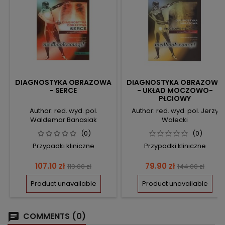
DIAGNOSTYKA OBRAZOWA
DIAGNOSTYKA OBRAZOWA
- SERCE
- UKŁAD MOCZOWO-
PŁCIOWY
Author: red. wyd. pol.
Author: red. wyd. pol. Jerzy
Waldemar Banasiak
Walecki
(0)
(0)
Przypadki kliniczne
Przypadki kliniczne
Price
Regular
Price
Regular
107.10 zł
79.90 zł
119.00 zł
144.00 zł
price
price
Product unavailable
Product unavailable
COMMENTS (0)