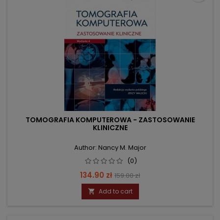
TOMOGRAFIA KOMPUTEROWA - ZASTOSOWANIE
KLINICZNE
Author: Nancy M. Major
(0)
Price
Regular
134.90 zł
159.00 zł
price
Add to cart
