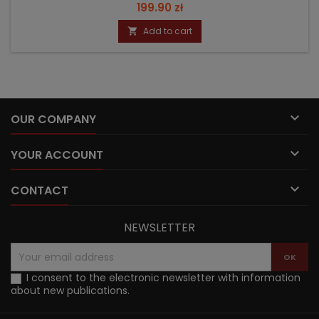
Price
199.90 zł
Add to cart


OUR COMPANY

YOUR ACCOUNT

CONTACT
NEWSLETTER
I consent to the electronic newsletter with information
about new publications.