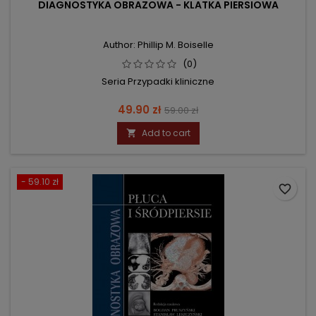
DIAGNOSTYKA OBRAZOWA - KLATKA PIERSIOWA
Author: Phillip M. Boiselle
(0)
Seria Przypadki kliniczne
Price
Regular
49.90 zł
59.00 zł
price
Add to cart

- 59.10 zł
favorite_border