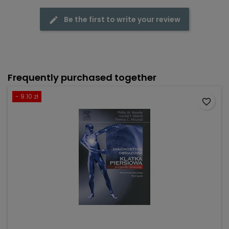
Be the first to write your review
Frequently purchased together
- 9.10 zł
favorite_border