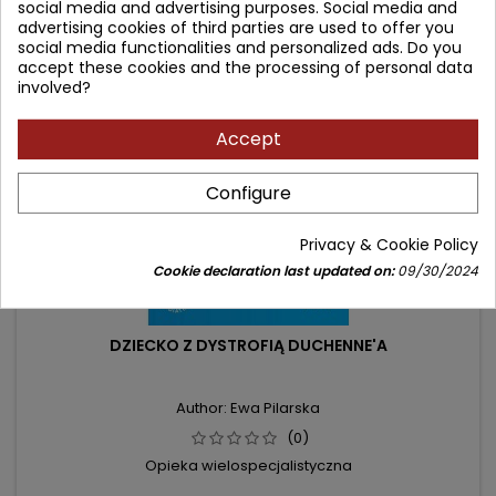
social media and advertising purposes. Social media and
advertising cookies of third parties are used to offer you
social media functionalities and personalized ads. Do you
- 15.10 zł
favorite_border
accept these cookies and the processing of personal data
New
involved?
Accept
Configure
Privacy & Cookie Policy
Cookie declaration last updated on:
09/30/2024
DZIECKO Z DYSTROFIĄ DUCHENNE'A
Author: Ewa Pilarska
(0)
Opieka wielospecjalistyczna