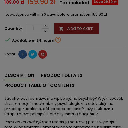
159.90 zł
189.00 zł
Save 29.10 zł
Tax included
Lowest price within 30 days before promotion:
159.90 zł
Add to cart
Quantity



Available in 24 hours
Share
DESCRIPTION
PRODUCT DETAILS
PRODUCT TABLE OF CONTENTS
Jak choroby reumatyczne wpływają na psychikę? W jaki sposób
stres, emocje i mechanizmy psychologiczne oddziałują na
przebieg zapalenia, ból i proces leczenia? I czy skuteczna
terapia może pomijać sferę psychiczną pacjenta?
Psychoreumatologia
pod redakcją naukową prof. Ewy Mojs i
prof. Włodzimierza Samborskiego to pierwsze na polskim rynku