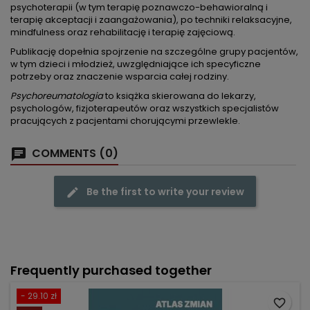
psychoterapii (w tym terapię poznawczo-behawioralną i
terapię akceptacji i zaangażowania), po techniki relaksacyjne,
mindfulness oraz rehabilitację i terapię zajęciową.
Publikację dopełnia spojrzenie na szczególne grupy pacjentów,
w tym dzieci i młodzież, uwzględniające ich specyficzne
potrzeby oraz znaczenie wsparcia całej rodziny.
Psychoreumatologia
to książka skierowana do lekarzy,
psychologów, fizjoterapeutów oraz wszystkich specjalistów
pracujących z pacjentami chorującymi przewlekle.
COMMENTS (0)
Be the first to write your review
Frequently purchased together
- 29.10 zł
favorite_border