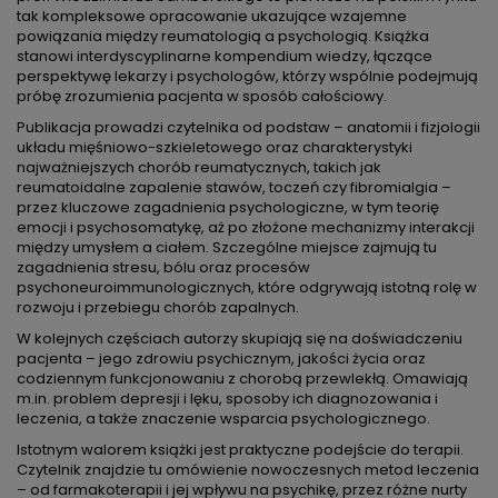
tak kompleksowe opracowanie ukazujące wzajemne
powiązania między reumatologią a psychologią. Książka
stanowi interdyscyplinarne kompendium wiedzy, łączące
perspektywę lekarzy i psychologów, którzy wspólnie podejmują
próbę zrozumienia pacjenta w sposób całościowy.
Publikacja prowadzi czytelnika od podstaw – anatomii i fizjologii
układu mięśniowo-szkieletowego oraz charakterystyki
najważniejszych chorób reumatycznych, takich jak
reumatoidalne zapalenie stawów, toczeń czy fibromialgia –
przez kluczowe zagadnienia psychologiczne, w tym teorię
emocji i psychosomatykę, aż po złożone mechanizmy interakcji
między umysłem a ciałem. Szczególne miejsce zajmują tu
zagadnienia stresu, bólu oraz procesów
psychoneuroimmunologicznych, które odgrywają istotną rolę w
rozwoju i przebiegu chorób zapalnych.
W kolejnych częściach autorzy skupiają się na doświadczeniu
pacjenta – jego zdrowiu psychicznym, jakości życia oraz
codziennym funkcjonowaniu z chorobą przewlekłą. Omawiają
m.in. problem depresji i lęku, sposoby ich diagnozowania i
leczenia, a także znaczenie wsparcia psychologicznego.
Istotnym walorem książki jest praktyczne podejście do terapii.
Czytelnik znajdzie tu omówienie nowoczesnych metod leczenia
– od farmakoterapii i jej wpływu na psychikę, przez różne nurty