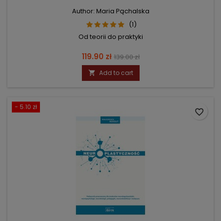
Author: Maria Pąchalska
(1)
Od teorii do praktyki
Price
Regular
119.90 zł
139.00 zł
price
Add to cart

- 5.10 zł
favorite_border