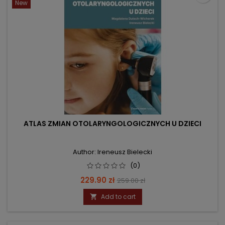
New
ATLAS ZMIAN OTOLARYNGOLOGICZNYCH U DZIECI
Author: Ireneusz Bielecki
(0)
Price
Regular
229.90 zł
259.00 zł
price
Add to cart
