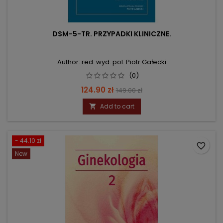
DSM-5-TR. PRZYPADKI KLINICZNE.
Author: red. wyd. pol. Piotr Gałecki
(0)
Price
Regular
124.90 zł
149.00 zł
price
Add to cart

- 44.10 zł
favorite_border
New