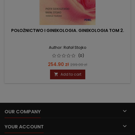
POŁOŻNICTWO I GINEKOLOGIA. GINEKOLOGIA TOM 2.
Author: Rafał Stojko
(0)
Price
Regular
254.90 zł
299.00 zł
price
Add to cart


OUR COMPANY

YOUR ACCOUNT