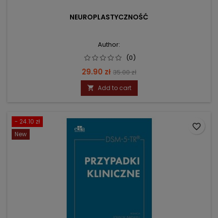
NEUROPLASTYCZNOŚĆ
Author:
(0)
Price
Regular
29.90 zł
35.00 zł
price
Add to cart

- 24.10 zł
favorite_border
New