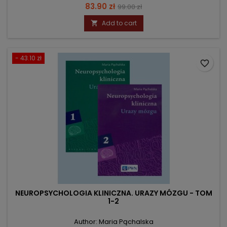
Price
Regular
83.90 zł
99.00 zł
price
Add to cart

- 43.10 zł
favorite_border
NEUROPSYCHOLOGIA KLINICZNA. URAZY MÓZGU - TOM
1-2
Author: Maria Pąchalska