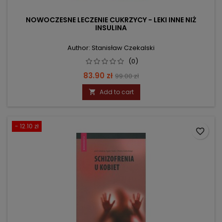
NOWOCZESNE LECZENIE CUKRZYCY - LEKI INNE NIŻ
INSULINA
Author: Stanisław Czekalski
(0)
Price
Regular
83.90 zł
99.00 zł
price
Add to cart

- 12.10 zł
favorite_border