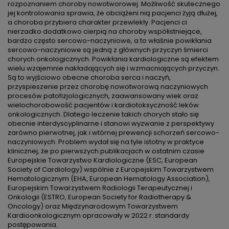
rozpoznaniem choroby nowotworowej. Możliwość skutecznego
jej kontrolowania sprawia, że obciążeni nią pacjenci żyją dłużej,
a choroba przybiera charakter przewlekły. Pacjenci ci
nierzadko dodatkowo cierpią na choroby współistniejące,
bardzo często sercowo-naczyniowe, a to właśnie powikłania
sercowo-naczyniowe są jedną z głównych przyczyn śmierci
chorych onkologicznych. Powikłania kardiologiczne są efektem
wielu wzajemnie nakładających się i wzmacniających przyczyn.
Są to wyjściowo obecne choroba serca i naczyń,
przyspieszenie przez chorobę nowotworową naczyniowych
procesów patofizjologicznych, zaawansowany wiek oraz
wielochorobowość pacjentów i kardiotoksyczność leków
onkologicznych. Dlatego leczenie takich chorych stało się
obecnie interdyscyplinarne i stanowi wyzwanie z perspektywy
zarówno pierwotnej, jak i wtórnej prewencji schorzeń sercowo-
naczyniowych. Problem wydał się na tyle istotny w praktyce
klinicznej, że po pierwszych publikacjach w ostatnim czasie
Europejskie Towarzystwo Kardiologiczne (ESC, European
Society of Cardiology) wspólnie z Europejskim Towarzystwem
Hematologicznym (EHA, European Hematology Association),
Europejskim Towarzystwem Radiologii Terapeutycznej i
Onkologii (ESTRO, European Society for Radiotherapy &
Oncology) oraz Międzynarodowym Towarzystwem
Kardioonkologicznym opracowały w 2022 r. standardy
postępowania.