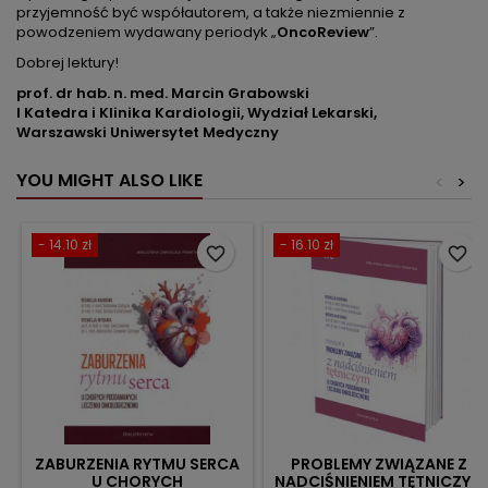
przyjemność być współautorem, a także niezmiennie z
powodzeniem wydawany periodyk „
OncoReview
”.
Dobrej lektury!
prof. dr hab. n. med. Marcin Grabowski
I Katedra i Klinika Kardiologii, Wydział Lekarski,
Warszawski Uniwersytet Medyczny
YOU MIGHT ALSO LIKE
<
>
- 14.10 zł
- 16.10 zł
favorite_border
favorite_border
ZABURZENIA RYTMU SERCA
PROBLEMY ZWIĄZANE Z
U CHORYCH
NADCIŚNIENIEM TĘTNICZYM