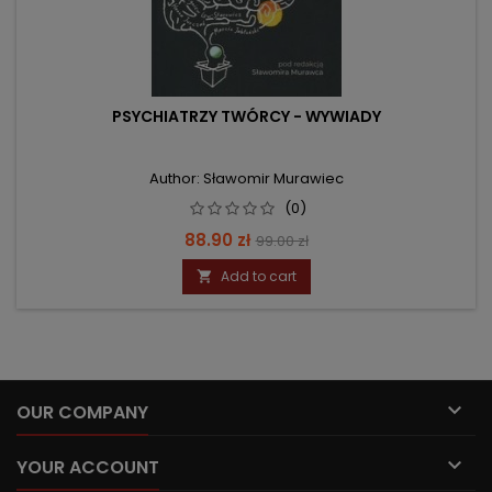
PSYCHIATRZY TWÓRCY - WYWIADY
Author: Sławomir Murawiec
(0)
Price
Regular
88.90 zł
99.00 zł
price
Add to cart


OUR COMPANY

YOUR ACCOUNT