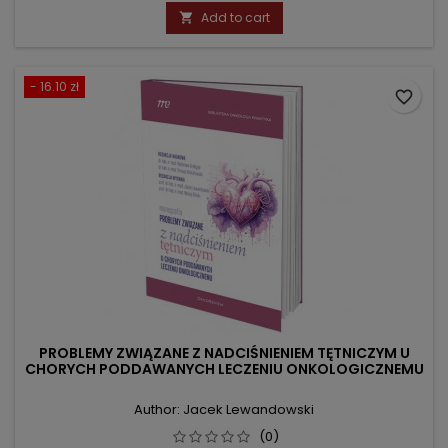
price
Add to cart

- 16.10 zł
favorite_border
PROBLEMY ZWIĄZANE Z NADCIŚNIENIEM TĘTNICZYM U
CHORYCH PODDAWANYCH LECZENIU ONKOLOGICZNEMU
Author: Jacek Lewandowski
(0)