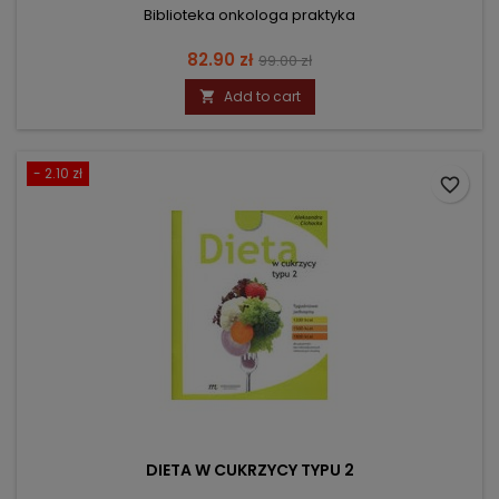
Biblioteka onkologa praktyka
Price
Regular
82.90 zł
99.00 zł
price
Add to cart

- 2.10 zł
favorite_border
DIETA W CUKRZYCY TYPU 2