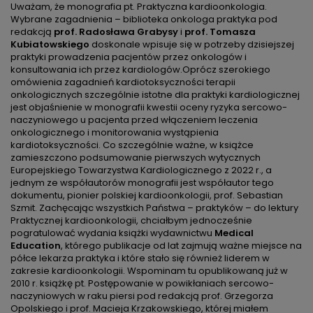
Uważam, że monografia pt. Praktyczna kardioonkologia.
Wybrane zagadnienia – biblioteka onkologa praktyka pod
redakcją
prof.
Radosława Grabysy
i
prof. Tomasza
Kubiatowskiego
doskonale wpisuje się w potrzeby dzisiejszej
praktyki prowadzenia pacjentów przez onkologów i
konsultowania ich przez kardiologów.Oprócz szerokiego
omówienia zagadnień kardiotoksyczności terapii
onkologicznych szczególnie istotne dla praktyki kardiologicznej
jest objaśnienie w monografii kwestii oceny ryzyka sercowo-
naczyniowego u pacjenta przed włączeniem leczenia
onkologicznego i monitorowania wystąpienia
kardiotoksyczności. Co szczególnie ważne, w książce
zamieszczono podsumowanie pierwszych wytycznych
Europejskiego Towarzystwa Kardiologicznego z 2022 r., a
jednym ze współautorów monografii jest współautor tego
dokumentu, pionier polskiej kardioonkologii, prof. Sebastian
Szmit. Zachęcając wszystkich Państwa – praktyków – do lektury
Praktycznej kardioonkologii, chciałbym jednocześnie
pogratulować wydania książki wydawnictwu
Medical
Education
, którego publikacje od lat zajmują ważne miejsce na
półce lekarza praktyka i które stało się również liderem w
zakresie kardioonkologii. Wspominam tu opublikowaną już w
2010 r. książkę pt. Postępowanie w powikłaniach sercowo-
naczyniowych w raku piersi pod redakcją prof. Grzegorza
Opolskiego i prof. Macieja Krzakowskiego, której miałem