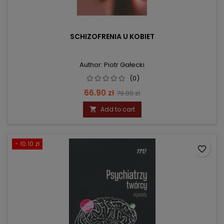
SCHIZOFRENIA U KOBIET
Author: Piotr Gałecki
(0)
Price
Regular
66.90 zł
79.00 zł
price
Add to cart

- 10.10 zł
favorite_border