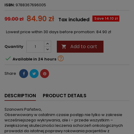
ISBN:
9788367696005
84.90 zł
99.00 zł
Save 14.10 zł
Tax included
Lowest price within 30 days before promotion:
84.90 zł
Add to cart
Quantity



Available in 24 hours
Share
DESCRIPTION
PRODUCT DETAILS
Szanowni Państwo,
Obserwowany w ostatnim czasie postęp nie tylko w zakresie
wcześniejszego wykrywania, ale i – przede wszystkim –
zwiększonej skuteczności leczenia schorzeń onkologicznych
prowadzi do istotnej poprawy rokowania pacjentów z