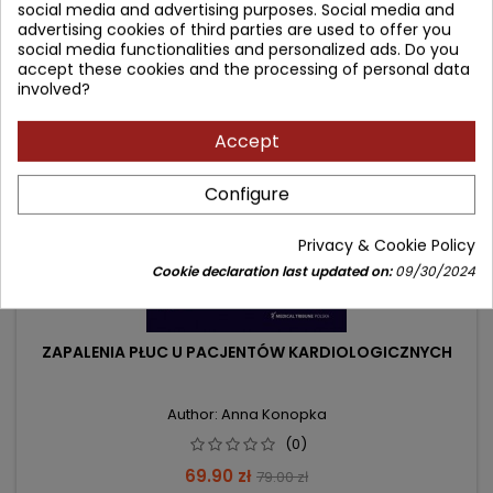
social media and advertising purposes. Social media and
advertising cookies of third parties are used to offer you
social media functionalities and personalized ads. Do you
- 9.10 zł
accept these cookies and the processing of personal data
favorite_border
involved?
Accept
Configure
Privacy & Cookie Policy
Cookie declaration last updated on:
09/30/2024
ZAPALENIA PŁUC U PACJENTÓW KARDIOLOGICZNYCH
Author: Anna Konopka
(0)
Price
Regular
69.90 zł
79.00 zł