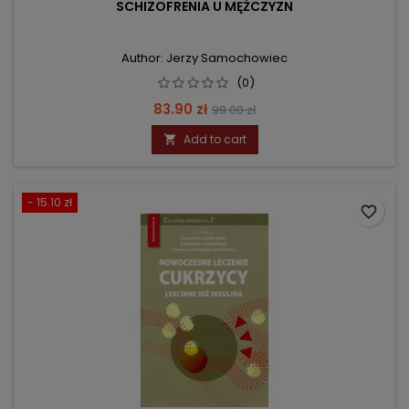
SCHIZOFRENIA U MĘŻCZYZN
Author: Jerzy Samochowiec
(0)
Price
Regular
83.90 zł
99.00 zł
price
Add to cart

- 15.10 zł
favorite_border