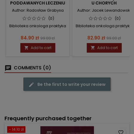
PODDAWANYCH LECZENIU
U CHORYCH
ONKOLOGICZNEMU
PODDAWANYCH LECZENIU
Author: Radosław Grabysa
Author: Jacek Lewandowski
ONKOLOGICZNEMU
(0)
(0)
Biblioteka onkologa praktyka
Biblioteka onkologa praktyka
Price
Regular
Price
Regular
84.90 zł
82.90 zł
99.00 zł
99.00 zł
price
price
Add to cart
Add to cart


COMMENTS (0)
Be the first to write your review
Frequently purchased together
- 14.10 zł
favorite_border