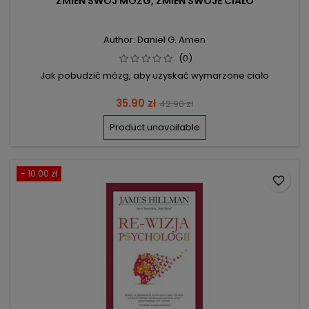
ZMIEŃ SWÓJ MÓZG, ZMIEŃ SWOJE CIAŁO
Author: Daniel G. Amen
(0)
Jak pobudzić mózg, aby uzyskać wymarzone ciało
Price
Regular
35.90 zł
42.90 zł
price
Product unavailable
- 10.00 zł
favorite_border