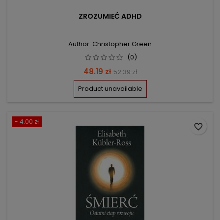
ZROZUMIEĆ ADHD
Author: Christopher Green
(0)
Price
Regular
48.19 zł
52.39 zł
price
Product unavailable
- 4.00 zł
favorite_border