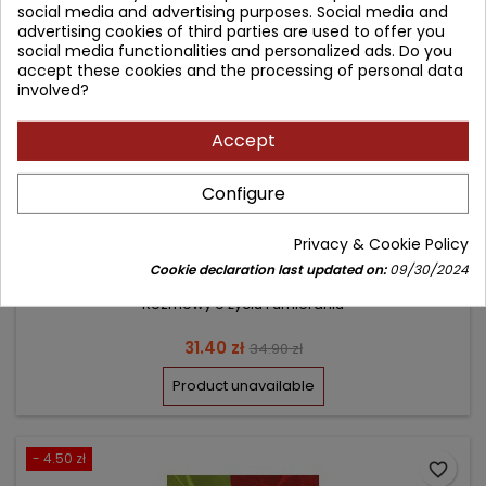
social media and advertising purposes. Social media and
advertising cookies of third parties are used to offer you
social media functionalities and personalized ads. Do you
accept these cookies and the processing of personal data
involved?
Accept
KOŁO ŻYCIA
Configure
Privacy & Cookie Policy
Author: Elisabeth Kubler-Ross
Cookie declaration last updated on:
09/30/2024
(0)
Rozmowy o życiu i umieraniu
Price
Regular
31.40 zł
34.90 zł
price
Product unavailable
- 4.50 zł
favorite_border