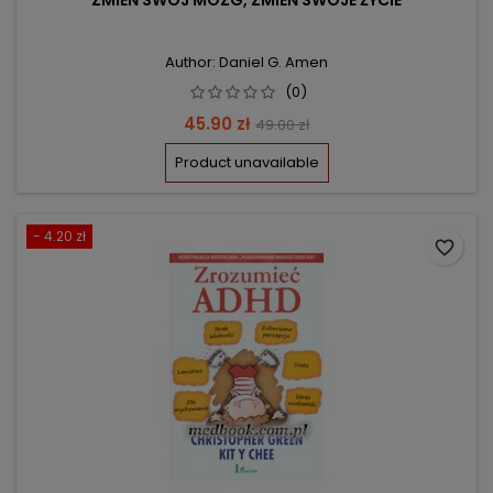
ZMIEŃ SWÓJ MÓZG, ZMIEŃ SWOJE ŻYCIE
Author: Daniel G. Amen
(0)
Price
Regular
45.90 zł
49.00 zł
price
Product unavailable
- 4.20 zł
favorite_border