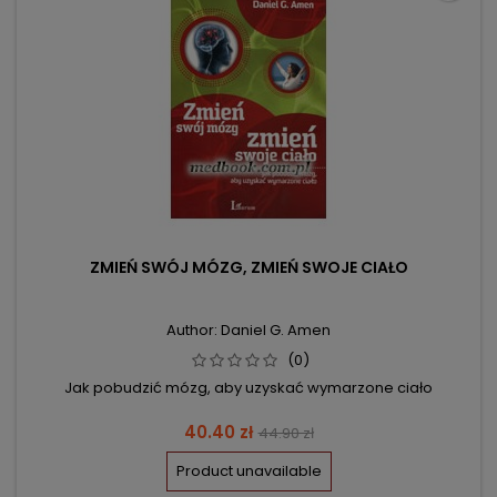
ZMIEŃ SWÓJ MÓZG, ZMIEŃ SWOJE CIAŁO
Author: Daniel G. Amen
(0)
Jak pobudzić mózg, aby uzyskać wymarzone ciało
Price
Regular
40.40 zł
44.90 zł
price
Product unavailable