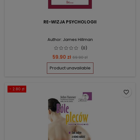
RE-WIZJA PSYCHOLOGII
Author: James Hillman
(0)
Price
Regular
59.90 zł
69.90 zł
price
Product unavailable
- 2.80 zł
favorite_border