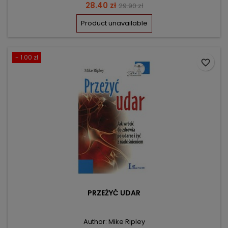
Price
Regular
28.40 zł
29.90 zł
price
Product unavailable
- 1.00 zł
favorite_border
PRZEŻYĆ UDAR
Author: Mike Ripley