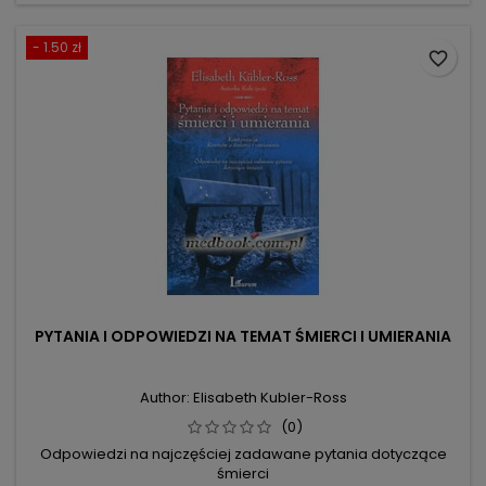
- 1.50 zł
favorite_border
PYTANIA I ODPOWIEDZI NA TEMAT ŚMIERCI I UMIERANIA
Author: Elisabeth Kubler-Ross
(0)
Odpowiedzi na najczęściej zadawane pytania dotyczące
śmierci