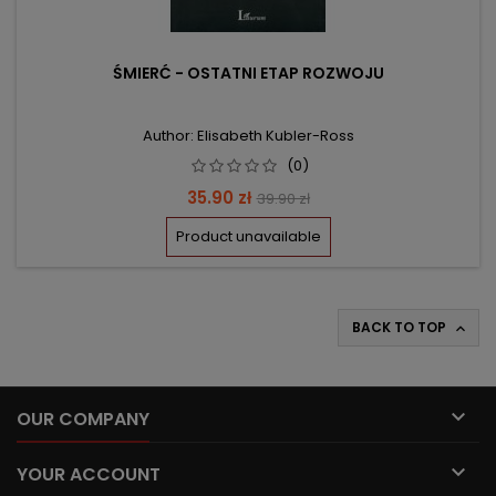
ŚMIERĆ - OSTATNI ETAP ROZWOJU
Author: Elisabeth Kubler-Ross
(0)
Price
Regular
35.90 zł
39.90 zł
price
Product unavailable
BACK TO TOP


OUR COMPANY

YOUR ACCOUNT