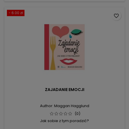
- 6.00 zł
favorite_border
ZAJADANIE EMOCJI
Author: Maggan Hagglund
(0)
Jak sobie z tym poradzić?