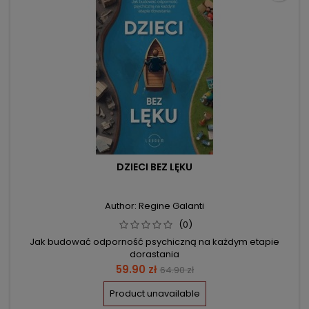
DZIECI BEZ LĘKU
Author: Regine Galanti
(0)
Jak budować odporność psychiczną na każdym etapie
dorastania
Price
Regular
59.90 zł
64.90 zł
price
Product unavailable