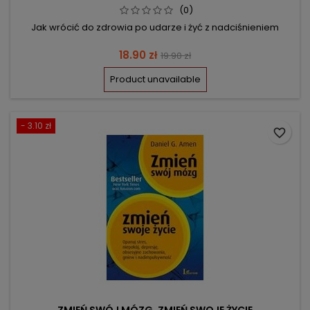
(0)
Jak wrócić do zdrowia po udarze i żyć z nadciśnieniem
Price
Regular
18.90 zł
19.90 zł
price
Product unavailable
- 3.10 zł
favorite_border