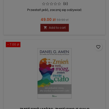
(0)
Przestań jeść, zacznij się odżywiać
Price
Regular
49.00 zł
59.90 zł
price
Add to cart

- 7.00 zł
favorite_border