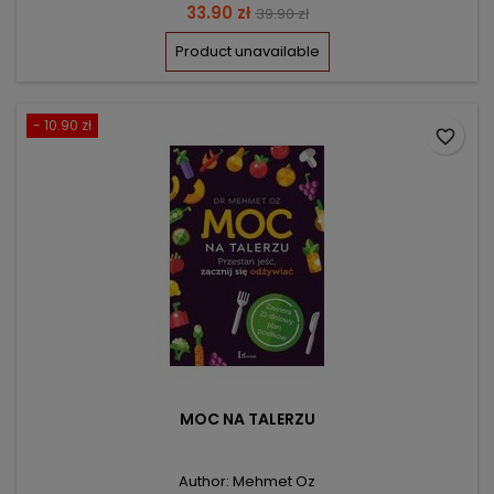
Price
Regular
33.90 zł
39.90 zł
price
Product unavailable
- 10.90 zł
favorite_border
MOC NA TALERZU
Author: Mehmet Oz