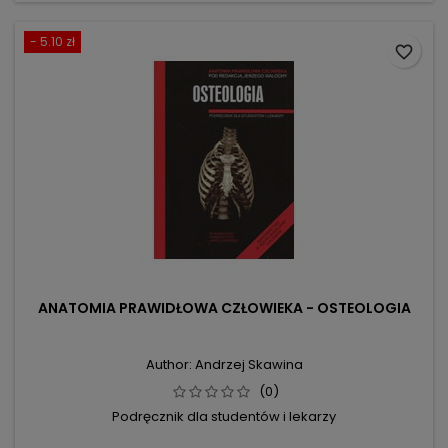
- 5.10 zł
favorite_border
ANATOMIA PRAWIDŁOWA CZŁOWIEKA - OSTEOLOGIA
Author: Andrzej Skawina
(0)
Podręcznik dla studentów i lekarzy