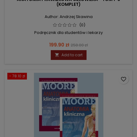
(KOMPLET)
Author: Andrzej Skawina
(0)
Podręcznik dla studentów i lekarzy
Price
Regular
199.90 zł
258.00 zł
price
Add to cart

- 78.10 zł
favorite_border