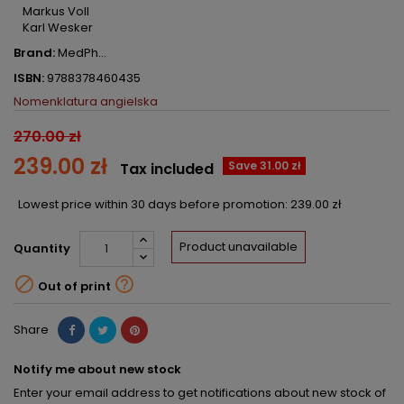
Markus Voll
Karl Wesker
Brand:
MedPh...
ISBN:
9788378460435
Nomenklatura angielska
270.00 zł
239.00 zł
Save 31.00 zł
Tax included
Lowest price within 30 days before promotion:
239.00 zł
Product unavailable
Quantity


Out of print
Share
Notify me about new stock
Enter your email address to get notifications about new stock of