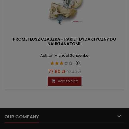
PROMETEUSZ CZASZKA - PAKIET DYDAKTYCZNY DO
NAUKI ANATOMII
Author: Michael Schuenke
(1)
Price
Regular
77.90 zł
92.40 zł
price
Add to cart


OUR COMPANY