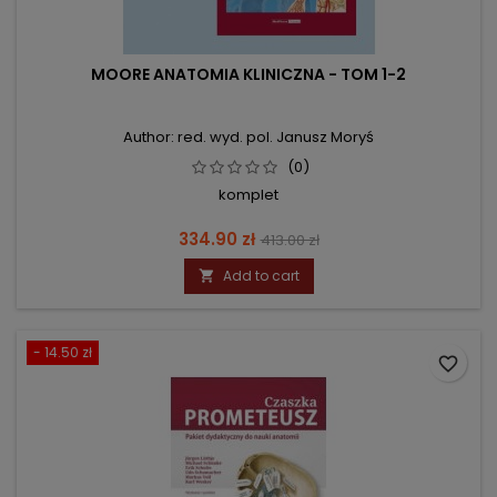
MOORE ANATOMIA KLINICZNA - TOM 1-2
Author: red. wyd. pol. Janusz Moryś
(0)
komplet
Price
Regular
334.90 zł
413.00 zł
price
Add to cart

- 14.50 zł
favorite_border