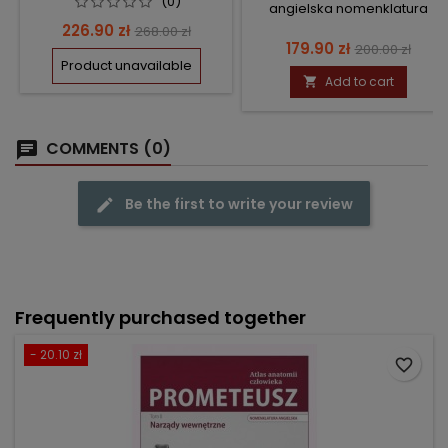
(0)
angielska nomenklatura
Price
Regular
226.90 zł
268.00 zł
Price
Regular
179.90 zł
200.00 zł
price
Product unavailable
price
Add to cart

COMMENTS (0)
Be the first to write your review
Frequently purchased together
- 20.10 zł
favorite_border