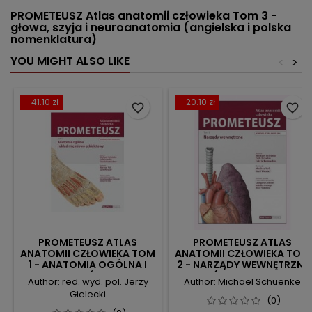
PROMETEUSZ Atlas anatomii człowieka Tom 3 -
głowa, szyja i neuroanatomia (angielska i polska
nomenklatura)
YOU MIGHT ALSO LIKE
<
>
- 41.10 zł
- 20.10 zł
favorite_border
favorite_border
PROMETEUSZ ATLAS
PROMETEUSZ ATLAS
ANATOMII CZŁOWIEKA TOM
ANATOMII CZŁOWIEKA TOM
1 - ANATOMIA OGÓLNA I
2 - NARZĄDY WEWNĘTRZNE
UKŁAD MIĘŚNIOWO-
(ANGIELSKA
Author: red. wyd. pol. Jerzy
Author: Michael Schuenke
SZKIELETOWY
NOMENKLATURA)
Gielecki
(NOMENKLATURA
(0)
ANGIELSKA)