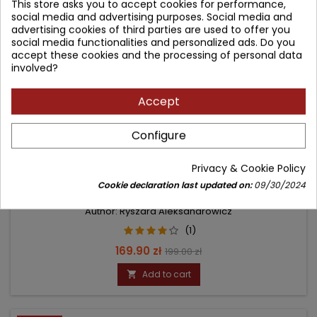
This store asks you to accept cookies for performance,
social media and advertising purposes. Social media and
advertising cookies of third parties are used to offer you
social media functionalities and personalized ads. Do you
accept these cookies and the processing of personal data
involved?
Accept
Configure
Privacy & Cookie Policy
ANATOMIA KLINICZNA GŁOWY I SZYI
Cookie declaration last updated on:
09/30/2024
Author: Ryszard Aleksandrowicz
(1)
Price
Regular
169.90 zł
199.00 zł
price
Add to cart
