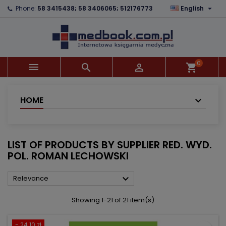

Phone:
58 3415438; 58 3406065; 512176773
English
×
×
×
×
Add to wishlist
((modalTitle))
Create wishlist
Sign in
add_circle_outline
((confirmMessage))
You need to be logged in to save products in your
Wishlist name
wishlist.
0



shopping_cart
((cancelText))
((modalDeleteText))
Cancel
Sign in
Cancel
Create wishlist
HOME
LIST OF PRODUCTS BY SUPPLIER RED. WYD.
POL. ROMAN LECHOWSKI

Relevance
Showing 1-21 of 21 item(s)
- 24.10 zł