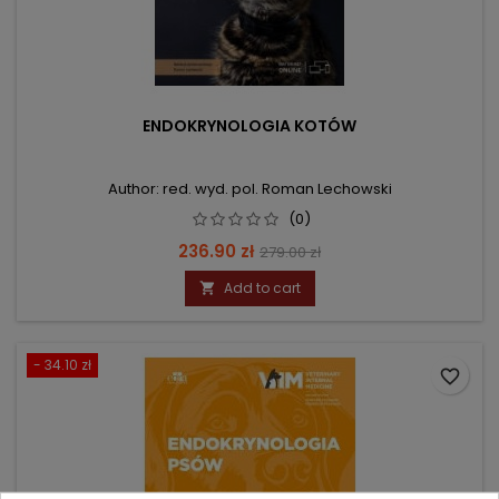
ENDOKRYNOLOGIA KOTÓW
Author: red. wyd. pol. Roman Lechowski
(0)
Price
Regular
236.90 zł
279.00 zł
price
Add to cart

- 34.10 zł
favorite_border