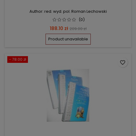
Author: red. wyd. pol. Roman Lechowski
(0)
Price
Regular
188.10 zł
209.00 zł
price
Product unavailable
- 78.00 zł
favorite_border