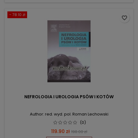
- 78.10 zł
favorite_border
NEFROLOGIA I UROLOGIA PSÓW I KOTÓW
Author: red. wyd. pol. Roman Lechowski
(0)
Price
Regular
119.90 zł
198.00 zł