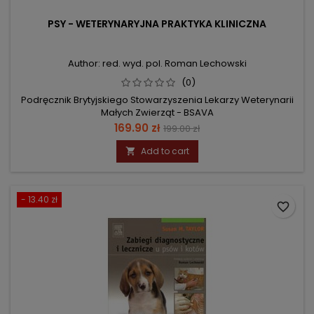
PSY - WETERYNARYJNA PRAKTYKA KLINICZNA
Author: red. wyd. pol. Roman Lechowski
(0)
Podręcznik Brytyjskiego Stowarzyszenia Lekarzy Weterynarii
Małych Zwierząt - BSAVA
Price
Regular
169.90 zł
199.00 zł
price
Add to cart

- 13.40 zł
favorite_border