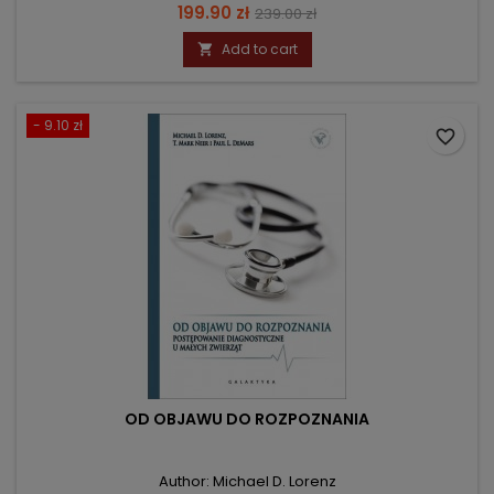
Price
Regular
199.90 zł
239.00 zł
price
Add to cart

- 9.10 zł
favorite_border
OD OBJAWU DO ROZPOZNANIA
Author: Michael D. Lorenz