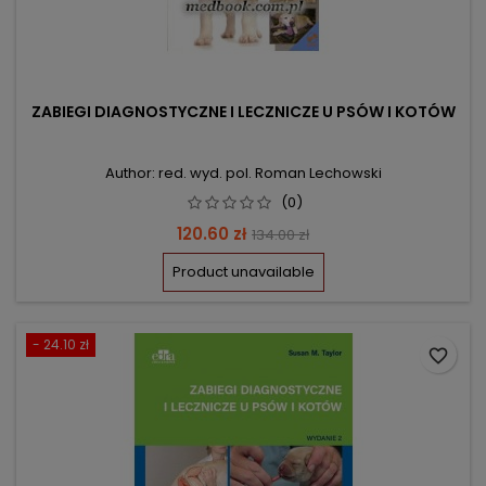
ZABIEGI DIAGNOSTYCZNE I LECZNICZE U PSÓW I KOTÓW
Author: red. wyd. pol. Roman Lechowski
(0)
Price
Regular
120.60 zł
134.00 zł
price
Product unavailable
- 24.10 zł
favorite_border