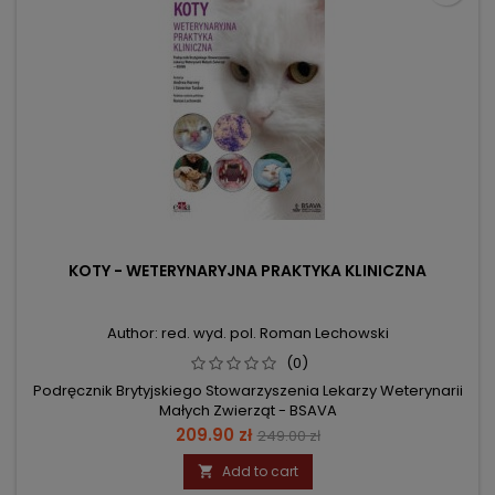
KOTY - WETERYNARYJNA PRAKTYKA KLINICZNA
Author: red. wyd. pol. Roman Lechowski
(0)
Podręcznik Brytyjskiego Stowarzyszenia Lekarzy Weterynarii
Małych Zwierząt - BSAVA
Price
Regular
209.90 zł
249.00 zł
price
Add to cart
