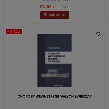
Price
Regular
174.90 zł
199.00 zł
price
Add to cart

- 10.50 zł
favorite_border
CHOROBY WEWNĘTRZNE MAŁYCH ZWIERZĄT