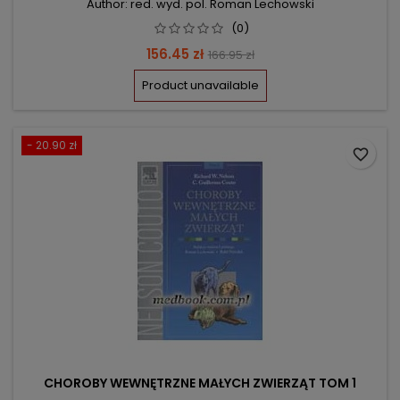
Author: red. wyd. pol. Roman Lechowski
(0)
Price
Regular
156.45 zł
166.95 zł
price
Product unavailable
- 20.90 zł
favorite_border
CHOROBY WEWNĘTRZNE MAŁYCH ZWIERZĄT TOM 1