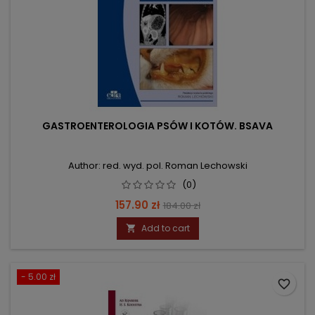
GASTROENTEROLOGIA PSÓW I KOTÓW. BSAVA
Author: red. wyd. pol. Roman Lechowski
(0)
Price
Regular
157.90 zł
184.00 zł
price
Add to cart

- 5.00 zł
favorite_border