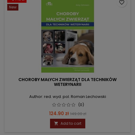
favorite_border
New
CHOROBY MAŁYCH ZWIERZĄT DLA TECHNIKÓW
WETERYNARII
Author: red. wyd. pol. Roman Lechowski
(0)
Price
Regular
124.90 zł
149.00 zł
price
Add to cart
