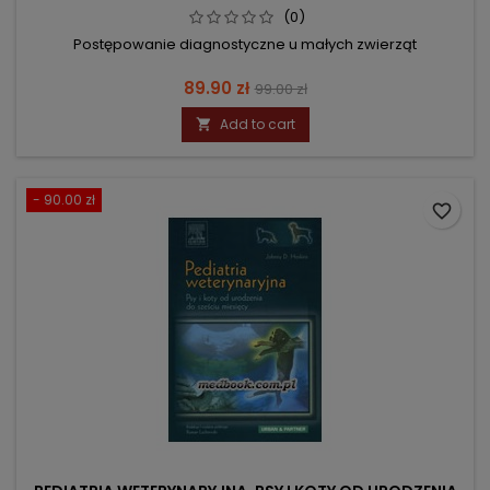
(0)
Postępowanie diagnostyczne u małych zwierząt
Price
Regular
89.90 zł
99.00 zł
price
Add to cart

- 90.00 zł
favorite_border