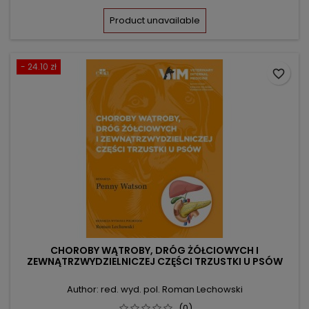
price
Product unavailable
- 24.10 zł
favorite_border
CHOROBY WĄTROBY, DRÓG ŻÓŁCIOWYCH I
ZEWNĄTRZWYDZIELNICZEJ CZĘŚCI TRZUSTKI U PSÓW
Author: red. wyd. pol. Roman Lechowski
(0)