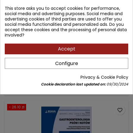
This store asks you to accept cookies for performance,
social media and advertising purposes. Social media and
advertising cookies of third parties are used to offer you
social media functionalities and personalized ads. Do you
accept these cookies and the processing of personal data
involved?
ENDOKRYNOLOGIA PSÓW
Accept
Author: red. wyd. pol. Roman Lechowski
Configure
(0)
Price
Regular
184.90 zł
Privacy & Cookie Policy
219.00 zł
price
Cookie declaration last updated on:
09/30/2024
Add to cart

- 26.10 zł
favorite_border