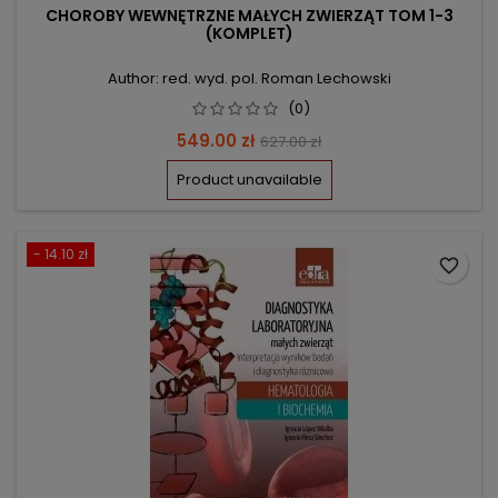
CHOROBY WEWNĘTRZNE MAŁYCH ZWIERZĄT TOM 1-3
(KOMPLET)
Author: red. wyd. pol. Roman Lechowski
(0)
Price
Regular
549.00 zł
627.00 zł
price
Product unavailable
- 14.10 zł
favorite_border