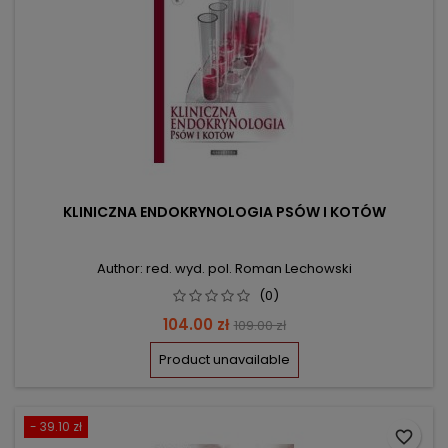
KLINICZNA ENDOKRYNOLOGIA PSÓW I KOTÓW
Author: red. wyd. pol. Roman Lechowski
(0)
Price
Regular
104.00 zł
109.00 zł
price
Product unavailable
- 39.10 zł
favorite_border