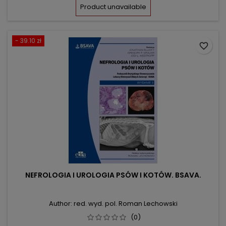
price
Product unavailable
- 39.10 zł
favorite_border
NEFROLOGIA I UROLOGIA PSÓW I KOTÓW. BSAVA.
Author: red. wyd. pol. Roman Lechowski
(0)