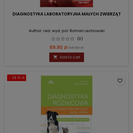
DIAGNOSTYKA LABORATORYJNA MAŁYCH ZWIERZĄT
Author: red. wyd. pol. Roman Lechowski
(0)
Price
Regular
69.90 zł
84.00 zł
price
Add to cart

- 29.10 zł
favorite_border