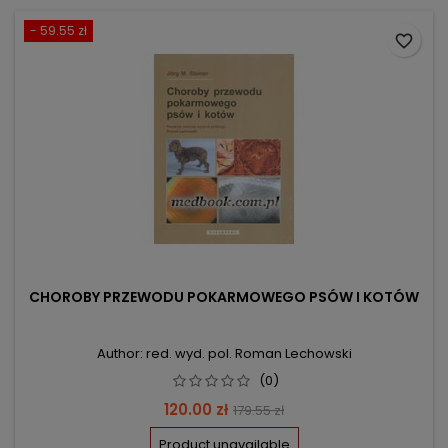
- 59.55 zł
favorite_border
CHOROBY PRZEWODU POKARMOWEGO PSÓW I KOTÓW
Author: red. wyd. pol. Roman Lechowski
(0)
Price
Regular
120.00 zł
179.55 zł
price
Product unavailable