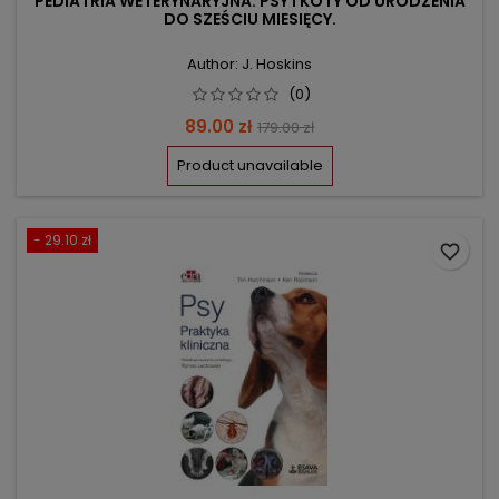
PEDIATRIA WETERYNARYJNA. PSY I KOTY OD URODZENIA
DO SZEŚCIU MIESIĘCY.
Author: J. Hoskins
(0)
Price
Regular
89.00 zł
179.00 zł
price
Product unavailable
- 29.10 zł
favorite_border