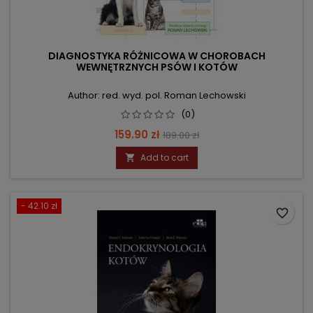
DIAGNOSTYKA RÓŻNICOWA W CHOROBACH
WEWNĘTRZNYCH PSÓW I KOTÓW
Author: red. wyd. pol. Roman Lechowski
(0)
Price
Regular
159.90 zł
189.00 zł
price
Add to cart

- 42.10 zł
favorite_border