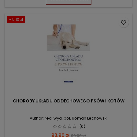
- 5.10 zł
favorite_border
CHOROBY UKŁADU ODDECHOWEGO PSÓW I KOTÓW
Author: red. wyd. pol. Roman Lechowski
(0)
Price
Regular
93.90 zł
99.00 zł