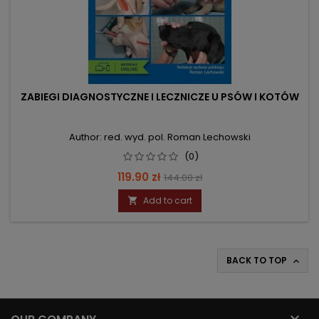
ZABIEGI DIAGNOSTYCZNE I LECZNICZE U PSÓW I KOTÓW
Author: red. wyd. pol. Roman Lechowski
(0)
Price
Regular
119.90 zł
144.00 zł
price
Add to cart

BACK TO TOP

