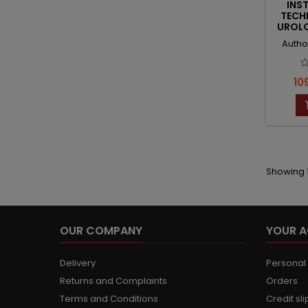
INS
TECH
UROLO
Autho
Pri
10
Showing 1
OUR COMPANY
YOUR 
Delivery
Personal 
Returns and Complaints
Orders
Terms and Conditions
Credit sli