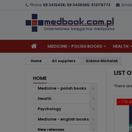
Phone:
58 3415438; 58 3406065; 512176773
Email
A
(
C
S
add_circle_outline
((
Yo
Wi
MEDICINE - POLISH BOOKS
HEALTH
Home
All suppliers
Aldona Michalak
LIST 
HOME
There are
Medicine - polish books
Health
- 7.10 zł
Psychology
Medicine - english books
New releases