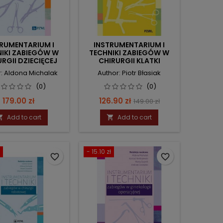
RUMENTARIUM I
INSTRUMENTARIUM I
IKI ZABIEGÓW W
TECHNIKI ZABIEGÓW W
RGII DZIECIĘCEJ
CHIRURGII KLATKI
PIERSIOWEJ
: Aldona Michalak
Author: Piotr Błasiak
(0)
(0)
Price
Price
Regular
179.00 zł
126.90 zł
149.00 zł
price
Add to cart
Add to cart


- 15.10 zł
favorite_border
favorite_border