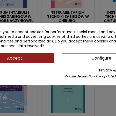
TRUMENTARIUM I
INSTRUMENTARIUM I
INST
NIKI ZABIEGÓW W
TECHNIKI ZABIEGÓW W
TECHN
RGII NACZYNIOWEJ
CHIRURGII
CHIRU
REKONSTRUKCYJNEJ I
r: Aldona Michalak
Author: Dawid Murawa
Author
PLASTYCZNEJ
ks you to accept cookies for performance, social media and adve
(0)
(0)
ial media and advertising cookies of third parties are used to of
ice
Regular
Price
Regular
Pr
nalities and personalized ads. Do you accept these cookies and
.90 zł
109.90 zł
83
99.00 zł
129.00 zł
 personal data involved?
price
price
Add to cart
Add to cart


Accept
Configure
ł
- 29.10 zł
Privacy &
favorite_border
favorite_border
Cookie declaration last updated