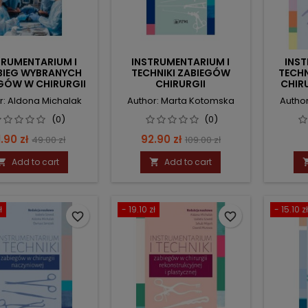
TRUMENTARIUM I
INSTRUMENTARIUM I
INST
BIEG WYBRANYCH
TECHNIKI ZABIEGÓW
TECHN
GÓW W CHIRURGII
CHIRURGII
CHIRU
MY BRZUSZNEJ
MAŁOINWAZYJNEJ JAMY
r: Aldona Michalak
Author: Marta Kotomska
Author
BRZUSZNEJ
(0)
(0)
ice
Regular
Price
Regular
.90 zł
92.90 zł
49.00 zł
109.00 zł
price
price
Add to cart
Add to cart


ł
- 19.10 zł
- 15.10 zł
favorite_border
favorite_border