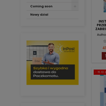
Coming soon
Nowy dzial
INS
PRZE
ZABIE
JA
Autho
Pr
41
- 15.10 z