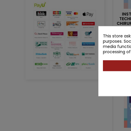
INS
TECH
CHIRU
Autho
This store as
purposes. Soc
Pr
media functio
83
processing of
- 19.10 z