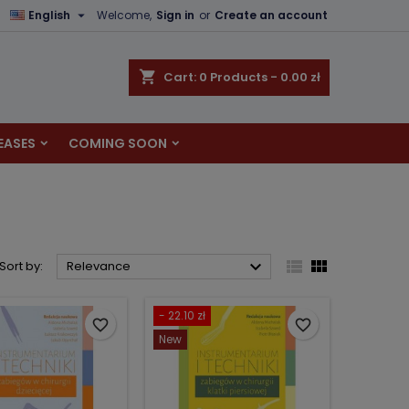

English
Welcome,
Sign in
or
Create an account
×
×
×
×
shopping_cart
Cart:
0
Products - 0.00 zł
EASES
COMING SOON
)
n
t



Sort by:
Relevance
- 22.10 zł
favorite_border
favorite_border
New