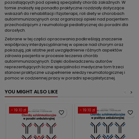
pozostających pod opieką specjalisty chorób zakaźnych. W
tomie znalazły się ponadto praktyczne rozdziały dotyczące
wskazań do rehabilitacji i fizjoterapii, roli diety w chorobach
autoimmunizacyjnych oraz organizacji opieki nad pacjentem
przechodzącym z reumatologii pediatrycznej do poradni dla
dorosłych.
Zebrane w tej części opracowania podkreślają znaczenie
współpracy interdyscyplinarnej w opiece nad chorym oraz
pokazują, jak istotne jest uwzględnienie różnych aspektów
zdrowia pacjenta w procesie leczenia chorób
autoimmunizacyjnych. Dzięki doświadczeniu autorów
reprezentujących liczne specjalności medyczne tom trzeci
stanowi praktyczne uzupełnienie wiedzy reumatologicznej i
pomoc w codziennej pracy w poradni specjalistycznej.
YOU MIGHT ALSO LIKE
<
>
- 19.10 zł
- 19.10 zł
favorite_border
favorite_border