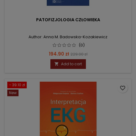
PATOFIZJOLOGIA CZŁOWIEKA
Author: Anna M. Badowska-Kozakiewicz
(0)
Price
Regular
194.90 zł
229.00 zł
price
Add to cart

- 39.10 zł
favorite_border
New