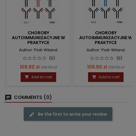
CHOROBY
CHOROBY
AUTOIMMUNIZACYJNE W
AUTOIMMUNIZACYJNE W
PRAKTYCE
PRAKTYCE
AMBULATORYJNEJ. TOM 1
AMBULATORYJNEJ. TOM 2
Author: Piotr Wiland
Author: Piotr Wiland
(0)
(0)
Price
Regular
Price
Regular
109.90 zł
109.90 zł
129.00 zł
129.00 zł
price
price
Add to cart
Add to cart


COMMENTS (0)
Be the first to write your review