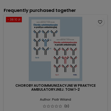
Frequently purchased together
- 38.10 zł
favorite_border
CHOROBY AUTOIMMUNIZACYJNE W PRAKTYCE
AMBULATORYJNEJ. TOM 1-2
Author: Piotr Wiland
(0)