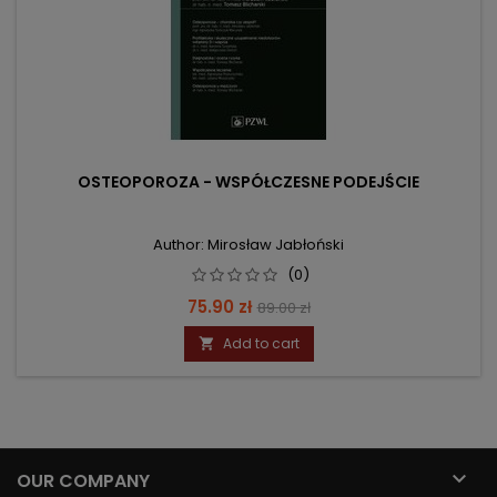
OSTEOPOROZA - WSPÓŁCZESNE PODEJŚCIE
Author: Mirosław Jabłoński
(0)
Price
Regular
75.90 zł
89.00 zł
price
Add to cart


OUR COMPANY