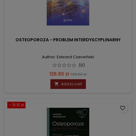
OSTEOPOROZA - PROBLEM INTERDYSCYPLINARNY
Author: Edward Czerwiński
(0)
Price
Regular
126.90 zł
149.00 zł
price
Add to cart

- 13.10 zł
favorite_border