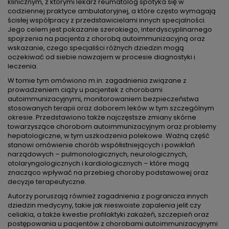
klinicznym, z którymi lekarz reumatolog spotyka się w
codziennej praktyce ambulatoryjnej, a które często wymagają
ścisłej współpracy z przedstawicielami innych specjalności.
Jego celem jest pokazanie szerokiego, interdyscyplinarnego
spojrzenia na pacjenta z chorobą autoimmunizacyjną oraz
wskazanie, czego specjaliści różnych dziedzin mogą
oczekiwać od siebie nawzajem w procesie diagnostyki i
leczenia.
W tomie tym omówiono m.in. zagadnienia związane z
prowadzeniem ciąży u pacjentek z chorobami
autoimmunizacyjnymi, monitorowaniem bezpieczeństwa
stosowanych terapii oraz doborem leków w tym szczególnym
okresie. Przedstawiono także najczęstsze zmiany skórne
towarzyszące chorobom autoimmunizacyjnym oraz problemy
hepatologiczne, w tym uszkodzenia polekowe. Ważną część
stanowi omówienie chorób współistniejących i powikłań
narządowych – pulmonologicznych, neurologicznych,
otolaryngologicznych i kardiologicznych – które mogą
znacząco wpływać na przebieg choroby podstawowej oraz
decyzje terapeutyczne.
Autorzy poruszają również zagadnienia z pogranicza innych
dziedzin medycyny, takie jak nieswoiste zapalenia jelit czy
celiakia, a także kwestie profilaktyki zakażeń, szczepień oraz
postępowania u pacjentów z chorobami autoimmunizacyjnymi