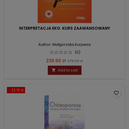
INTERPRETACJA EKG. KURS ZAAWANSOWANY
Author: Małgorzata Kurpesa
(0)
Price
Regular
239.90 zł
279.00 zł
price
Add to cart

- 22.10 zł
favorite_border