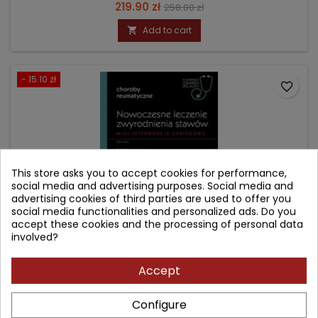
Price
Regular
219.90 zł
258.00 zł
price
Add to cart

- 15.10 zł
favorite_border
This store asks you to accept cookies for performance,
social media and advertising purposes. Social media and
advertising cookies of third parties are used to offer you
social media functionalities and personalized ads. Do you
accept these cookies and the processing of personal data
involved?
NOWOCZESNE LECZENIE ZWYRODNIENIA STAWÓW. MINI-
Accept
INTERWENCJE ZABIEGOWE.
Configure
Author: Mirosław Jabłoński