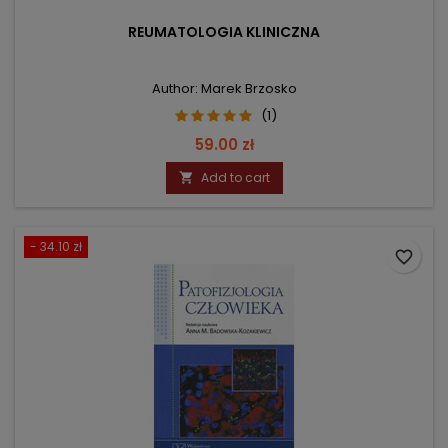
REUMATOLOGIA KLINICZNA
Author: Marek Brzosko
(1)
Price
59.00 zł
Add to cart

- 34.10 zł
favorite_border