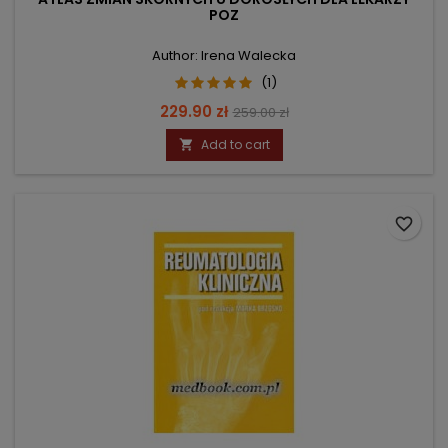
POZ
Author: Irena Walecka
(1)
Price
Regular
229.90 zł
259.00 zł
price
Add to cart

favorite_border