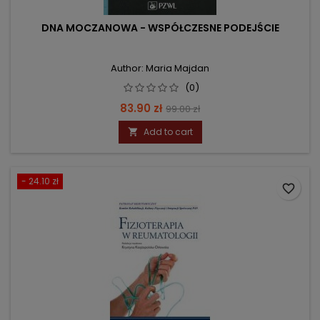
DNA MOCZANOWA - WSPÓŁCZESNE PODEJŚCIE
Author: Maria Majdan
(0)
Price
Regular
83.90 zł
99.00 zł
price
Add to cart

- 24.10 zł
favorite_border