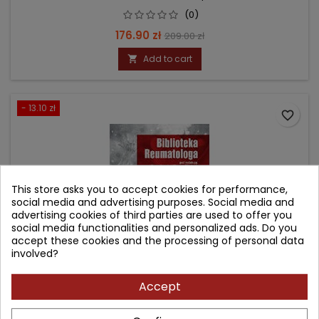
(0)
Price
Regular
176.90 zł
209.00 zł
price
Add to cart

- 13.10 zł
favorite_border
This store asks you to accept cookies for performance,
social media and advertising purposes. Social media and
advertising cookies of third parties are used to offer you
social media functionalities and personalized ads. Do you
accept these cookies and the processing of personal data
involved?
Accept
POLIMIALGIA REUMATYCZNA I OLBRZYMIOKOMÓRKOWE
ZAPALENIE TĘTNIC (BIBLIOTEKA REUMATOLOGA TOM 1)