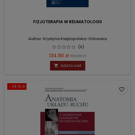
FIZJOTERAPIA W REUMATOLOGII
Author: Krystyna Księżopolska-Orłowska
(0)
Price
Regular
134.90 zł
159.00 zł
price
Add to cart

- 24.10 zł
favorite_border