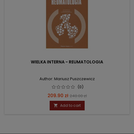
WIELKA INTERNA - REUMATOLOGIA
Author: Mariusz Puszczewicz
(0)
Price
Regular
209.90 zł
240.00 zł
price
Add to cart
