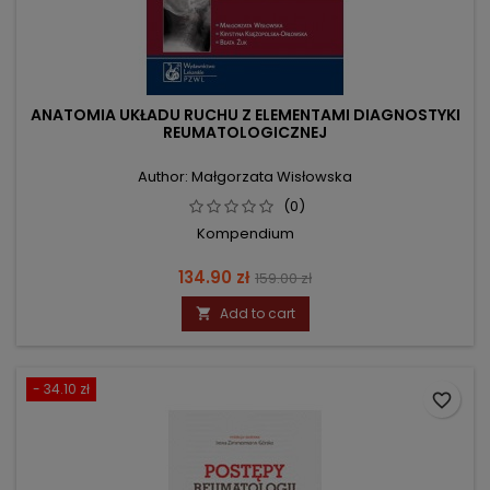
ANATOMIA UKŁADU RUCHU Z ELEMENTAMI DIAGNOSTYKI
REUMATOLOGICZNEJ
Author: Małgorzata Wisłowska
(0)
Kompendium
Price
Regular
134.90 zł
159.00 zł
price
Add to cart

- 34.10 zł
favorite_border