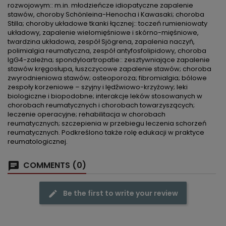
rozwojowym:: m.in. młodzieńcze idiopatyczne zapalenie
stawów, choroby Schönleina-Henocha i Kawasaki; choroba
Stilla; choroby układowe tkanki łącznej:: toczeń rumieniowaty
układowy, zapalenie wielomięśniowe i skórno-mięśniowe,
twardzina układowa, zespół Sjögrena, zapalenia naczyń,
polimialgia reumatyczna, zespół antyfosfolipidowy, choroba
IgG4-zależna; spondyloartropatie:: zesztywniające zapalenie
stawów kręgosłupa, łuszczycowe zapalenie stawów; choroba
zwyrodnieniowa stawów; osteoporoza; fibromialgia; bólowe
zespoły korzeniowe – szyjny i lędźwiowo-krzyżowy; leki
biologiczne i biopodobne; interakcje leków stosowanych w
chorobach reumatycznych i chorobach towarzyszących;
leczenie operacyjne; rehabilitacja w chorobach
reumatycznych; szczepienia w przebiegu leczenia schorzeń
reumatycznych. Podkreślono także rolę edukacji w praktyce
reumatologicznej.
COMMENTS (0)
Be the first to write your review