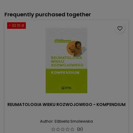
Frequently purchased together
- 32.10 zł
favorite_border
REUMATOLOGIA WIEKU ROZWOJOWEGO - KOMPENDIUM
Author: Elżbieta Smolewska
(0)