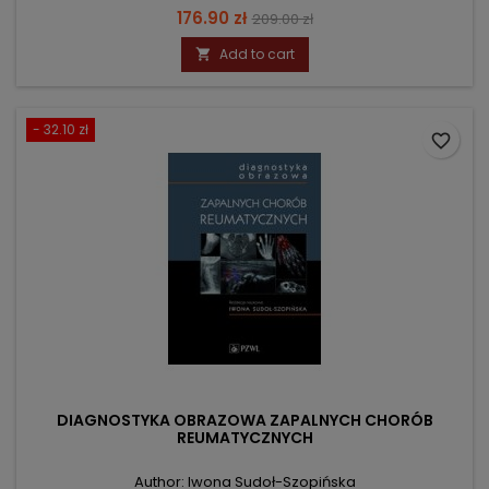
Price
Regular
176.90 zł
209.00 zł
price
Add to cart

- 32.10 zł
favorite_border
DIAGNOSTYKA OBRAZOWA ZAPALNYCH CHORÓB
REUMATYCZNYCH
Author: Iwona Sudoł-Szopińska