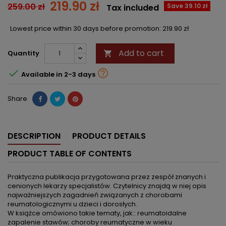
219.90 zł
259.00 zł
Save 39.10 zł
Tax included
Lowest price within 30 days before promotion:
219.90 zł
Add to cart
Quantity



Available in 2-3 days
Share
DESCRIPTION
PRODUCT DETAILS
PRODUCT TABLE OF CONTENTS
Praktyczna publikacja przygotowana przez zespół znanych i
cenionych lekarzy specjalistów. Czytelnicy znajdą w niej opis
najważniejszych zagadnień związanych z chorobami
reumatologicznymi u dzieci i dorosłych.
W książce omówiono takie tematy, jak:: reumatoidalne
zapalenie stawów; choroby reumatyczne w wieku