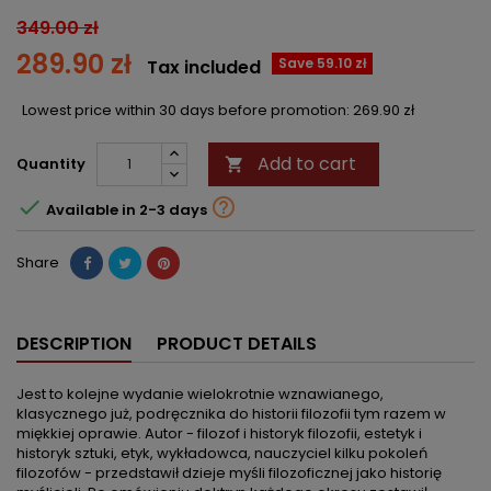
349.00 zł
289.90 zł
Save 59.10 zł
Tax included
Lowest price within 30 days before promotion:
269.90 zł
Add to cart
Quantity



Available in 2-3 days
Share
DESCRIPTION
PRODUCT DETAILS
Jest to kolejne wydanie wielokrotnie wznawianego,
klasycznego już, podręcznika do historii filozofii tym razem w
miękkiej oprawie. Autor - filozof i historyk filozofii, estetyk i
historyk sztuki, etyk, wykładowca, nauczyciel kilku pokoleń
filozofów - przedstawił dzieje myśli filozoficznej jako historię