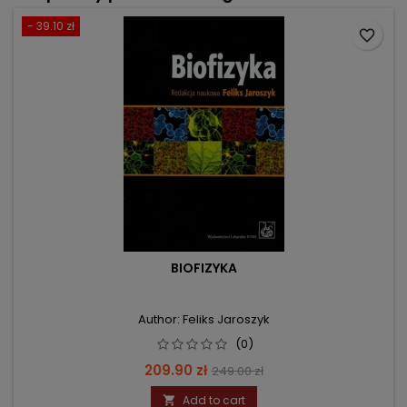
- 39.10 zł
favorite_border
BIOFIZYKA
Author: Feliks Jaroszyk
(0)
Price
Regular
209.90 zł
249.00 zł
price
Add to cart
