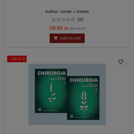
Author: Jacek J. Kański
(0)
Price
Regular
119.90 zł
125.00 zł
price
Add to cart

- 49.10 zł
favorite_border