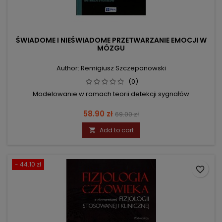
ŚWIADOME I NIEŚWIADOME PRZETWARZANIE EMOCJI W
MÓZGU
Author: Remigiusz Szczepanowski
(0)
Modelowanie w ramach teorii detekcji sygnałów
Price
Regular
58.90 zł
69.00 zł
price
Add to cart

- 44.10 zł
favorite_border