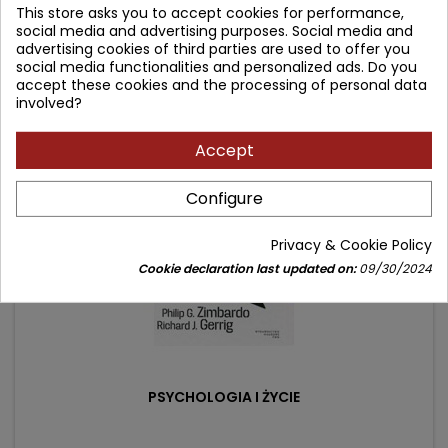
This store asks you to accept cookies for performance,
Price
Regular
116.90 zł
139.00 zł
social media and advertising purposes. Social media and
advertising cookies of third parties are used to offer you
price
Add to cart

social media functionalities and personalized ads. Do you
accept these cookies and the processing of personal data
involved?
- 29.10 zł
favorite_border
Accept
Configure
Privacy & Cookie Policy
Cookie declaration last updated on:
09/30/2024
PSYCHOLOGIA I ŻYCIE