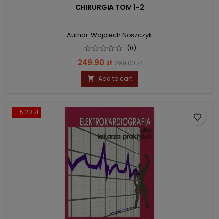
CHIRURGIA TOM 1-2
Author: Wojciech Noszczyk
(0)
Price
Regular
249.90 zł
299.00 zł
price
Add to cart

- 5.20 zł
favorite_border