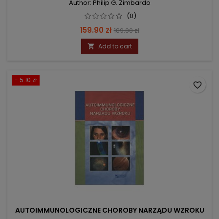
Author: Philip G. Zimbardo
(0)
Price
Regular
159.90 zł
189.00 zł
price
Add to cart

- 5.10 zł
favorite_border
AUTOIMMUNOLOGICZNE CHOROBY NARZĄDU WZROKU