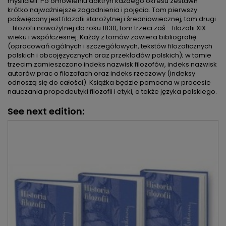
myślicieli. Po omówieniu doktryn każdego okresu zestawił
krótko najważniejsze zagadnienia i pojęcia. Tom pierwszy
poświęcony jest filozofii starożytnej i średniowiecznej, tom drugi
- filozofii nowożytnej do roku 1830, tom trzeci zaś - filozofii XIX
wieku i współczesnej. Każdy z tomów zawiera bibliografię
(opracowań ogólnych i szczegółowych, tekstów filozoficznych
polskich i obcojęzycznych oraz przekładów polskich); w tomie
trzecim zamieszczono indeks nazwisk filozofów, indeks nazwisk
autorów prac o filozofach oraz indeks rzeczowy (indeksy
odnoszą się do całości). Książka będzie pomocna w procesie
nauczania propedeutyki filozofii i etyki, a także języka polskiego.
See next edition: