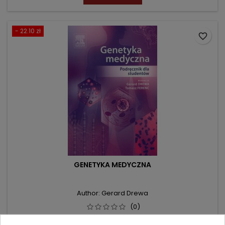
- 22.10 zł
favorite_border
GENETYKA MEDYCZNA
Author: Gerard Drewa
(0)
Podręcznik dla studentów