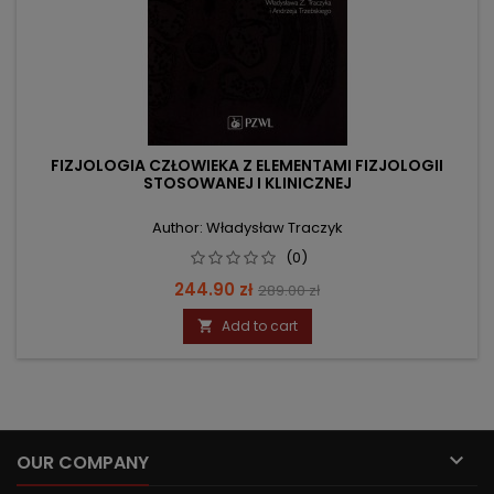
FIZJOLOGIA CZŁOWIEKA Z ELEMENTAMI FIZJOLOGII
STOSOWANEJ I KLINICZNEJ
Author: Władysław Traczyk
(0)
Price
Regular
244.90 zł
289.00 zł
price
Add to cart


OUR COMPANY