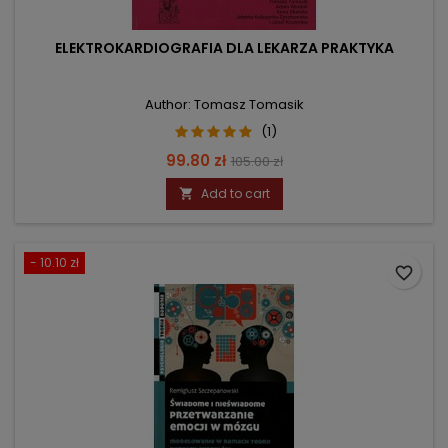
ELEKTROKARDIOGRAFIA DLA LEKARZA PRAKTYKA
Author: Tomasz Tomasik
(1)
Price
Regular
99.80 zł
105.00 zł
price
Add to cart

- 10.10 zł
favorite_border