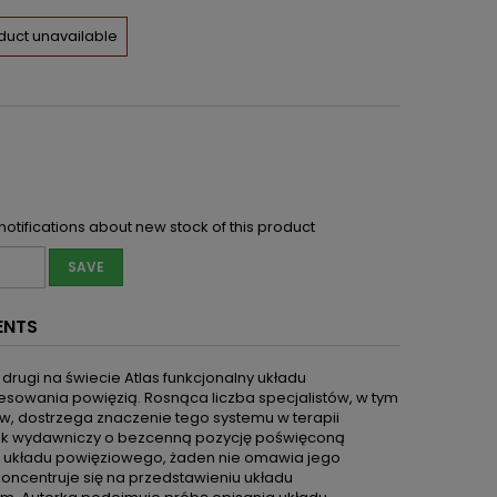
duct unavailable
notifications about new stock of this product
SAVE
ENTS
drugi na świecie Atlas funkcjonalny układu
resowania powięzią. Rosnąca liczba specjalistów, w tym
w, dostrzega znaczenie tego systemu w terapii
ynek wydawniczy o bezcenną pozycję poświęconą
wę układu powięziowego, żaden nie omawia jego
 koncentruje się na przedstawieniu układu