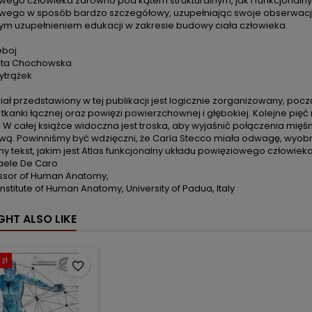
wego człowieka zarówno pod kątem strukturalnym, jak i funkcjonaln
wego w sposób bardzo szczegółowy, uzupełniając swoje obserwacje li
ym uzupełnieniem edukacji w zakresie budowy ciała człowieka.
eboj
ata Chochowska
ytrążek
eriał przedstawiony w tej publikacji jest logicznie zorganizowany, po
tkanki łącznej oraz powięzi powierzchownej i głębokiej. Kolejne pię
. W całej książce widoczna jest troska, aby wyjaśnić połączenia mi
wą. Powinniśmy być wdzięczni, że Carla Stecco miała odwagę, wyobr
y tekst, jakim jest Atlas funkcjonalny układu powięziowego człowieka
faele De Caro
fessor of Human Anatomy,
 Institute of Human Anatomy, University of Padua, Italy
GHT ALSO LIKE
zł
favorite_border