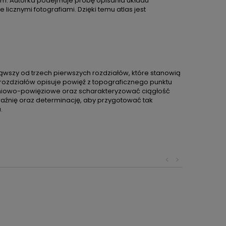
ym. Autorka podejmuje próbę opisania układu
cznymi fotografiami. Dzięki temu atlas jest
cząwszy od trzech pierwszych rozdziałów, które stanowią
ć rozdziałów opisuje powięź z topograficznego punktu
ęśniowo-powięziowe oraz scharakteryzować ciągłość
aźnię oraz determinację, aby przygotować tak
.
<
>