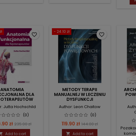
zł
- 24.10 zł
favorite_border
favorite_border
ANATOMIA
METODY TERAPII
ARCH
KCJONALNA DLA
MANUALNEJ W LECZENIU
POWI
JOTERAPEUTÓW
DYSFUNKCJI
POWIĘZIOWYCH
r: Jutta Hochschild
Author: Leon Chaitow
Auth
(0)
(0)
ce
Regular
Price
Regular
.90 zł
119.90 zł
235.00 zł
144.00 zł
Pozako
price
price
komór
Add to cart
Add to cart

