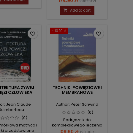
Price
Regular
174.90 zł
208.00 zł
price
Add to cart

- 10.10 zł
favorite_border
favorite_border
ITEKTURA ŻYWEJ
TECHNIKI POWIĘZIOWE I
ĘZI CZŁOWIEKA
MEMBRANOWE
or: Jean Claude
Author: Peter Schwind
Guimberteau
(0)
(0)
Podręcznik do
mórkowa matryca i
kompleksowego leczenia
ki przedstawione
układu tkanki łącznej
Price
Regular
109.90 zł
120.00 zł