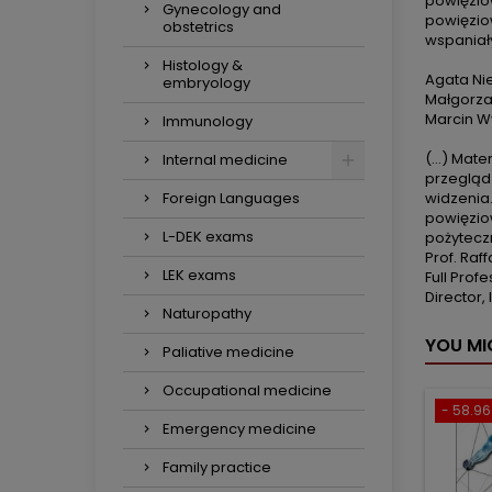
powięzio
Gynecology and
powięzio
obstetrics
wspaniał
Histology &
Agata Ni
embryology
Małgorz
Marcin W
Immunology
(...) Mat
Internal medicine
przegląd 
Foreign Languages
widzenia
powięzio
L-DEK exams
pożyteczn
Prof. Raf
LEK exams
Full Pro
Director,
Naturopathy
YOU MI
Paliative medicine
Occupational medicine
- 58.96 
Emergency medicine
Family practice