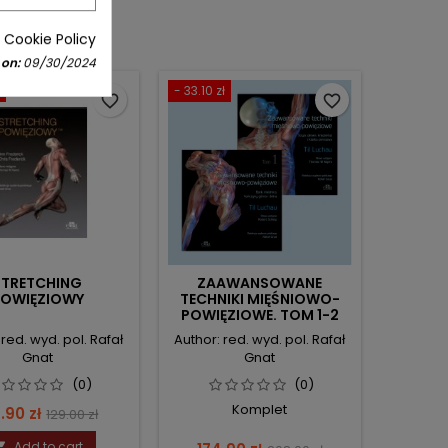
 Cookie Policy
 on:
09/30/2024
- 33.10 zł
favorite_border
favorite_border
STRETCHING
ZAAWANSOWANE
POWIĘZIOWY
TECHNIKI MIĘŚNIOWO-
POWIĘZIOWE. TOM 1-2
 red. wyd. pol. Rafał
Author: red. wyd. pol. Rafał
Gnat
Gnat
(0)
(0)
Komplet
ce
Regular
.90 zł
129.00 zł
price
Add to cart
