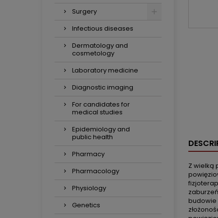
Surgery
Infectious diseases
Dermatology and
cosmetology
Laboratory medicine
Diagnostic imaging
For candidates for
medical studies
Epidemiology and
public health
DESCRI
Pharmacy
Z wielką 
Pharmacology
powięziow
fizjoter
Physiology
zaburzeń
budowie 
Genetics
złożonośc