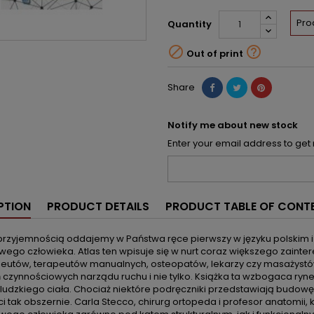
Pro
Quantity


Out of print
Share
Notify me about new stock
Enter your email address to get 
PTION
PRODUCT DETAILS
PRODUCT TABLE OF CONT
przyjemnością oddajemy w Państwa ręce pierwszy w języku polskim i 
ego człowieka. Atlas ten wpisuje się w nurt coraz większego zainte
apeutów, terapeutów manualnych, osteopatów, lekarzy czy masażystó
 czynnościowych narządu ruchu i nie tylko. Książka ta wzbogaca r
ludzkiego ciała. Chociaż niektóre podręczniki przedstawiają budo
i tak obszernie. Carla Stecco, chirurg ortopeda i profesor anatomii,