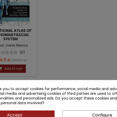
TIONAL ATLAS OF
 HUMAN FASCIAL
SYSTEM
or: Carla Stecco
(0)
ice
Regular
4.11 zł
393.07 zł
price
Add to cart

MENTS (0)
ks you to accept cookies for performance, social media and adve
ial media and advertising cookies of third parties are used to of
nalities and personalized ads. Do you accept these cookies and
Be the first to write you
 personal data involved?
Accept
Configure