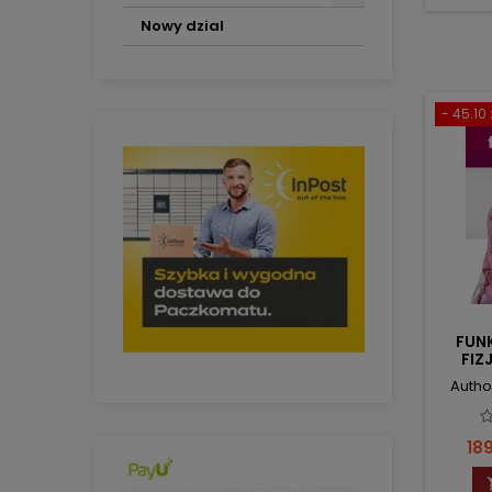
Nowy dzial
- 45.10 
FUN
FIZ
Autho
Pri
189