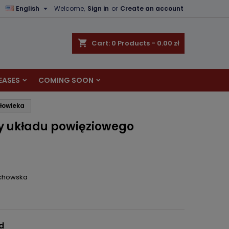

English
Welcome,
Sign in
or
Create an account
×
×
×
shopping_cart
Cart:
0
Products - 0.00 zł
EASES
COMING SOON
n
złowieka
t
ny układu powięziowego
ochowska
d