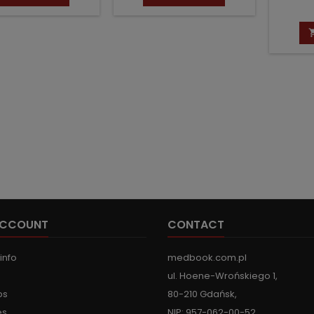
popr
ACCOUNT
CONTACT
info
medbook.com.pl
ul. Hoene-Wrońskiego 1,
ps
80-210 Gdańsk,
es
NIP: 957-062-00-52,