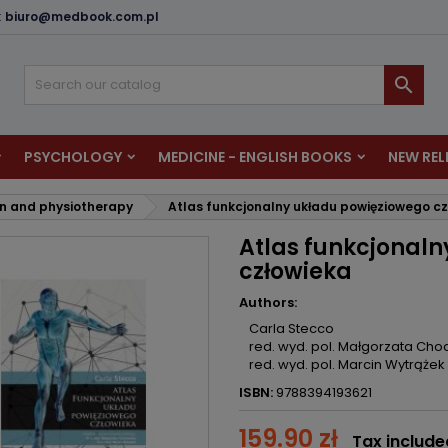
:
biuro@medbook.com.pl
dd to wishlist
reate wishlist
ign in

u need to be logged in to save products in your wishlist.
shlist name
PSYCHOLOGY
MEDICINE - ENGLISH BOOKS
NEW REL
Cancel
Sign i
on and physiotherapy
Atlas funkcjonalny układu powięziowego c
Cancel
Create wishlis
Atlas funkcjonal
człowieka
Authors:
Carla Stecco
red. wyd. pol. Małgorzata Ch
red. wyd. pol. Marcin Wytrążek
ISBN:
9788394193621
159.90 zł
Tax include