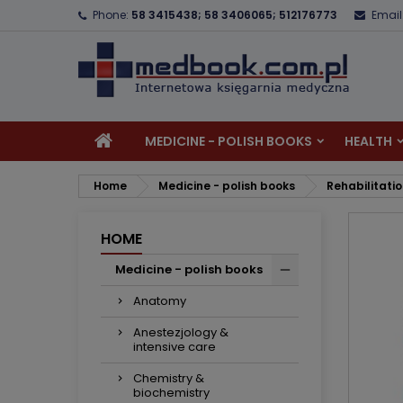
Phone:
58 3415438; 58 3406065; 512176773
Email
A
C
S
add_circle_outline
Yo
Wi
MEDICINE - POLISH BOOKS
HEALTH
Home
Medicine - polish books
Rehabilitati
HOME
Medicine - polish books
Anatomy
Anestezjology &
intensive care
Chemistry &
biochemistry