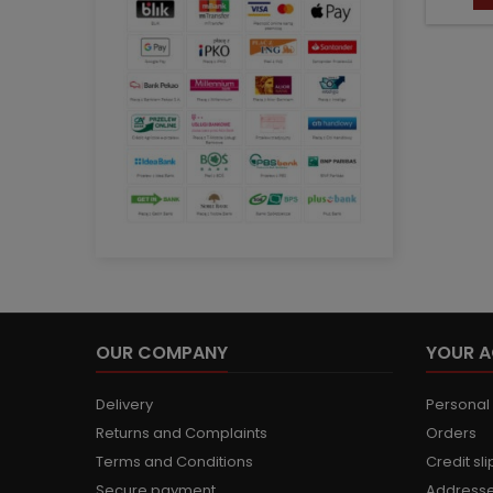
OUR COMPANY
YOUR 
Delivery
Personal 
Returns and Complaints
Orders
Terms and Conditions
Credit sli
Secure payment
Address