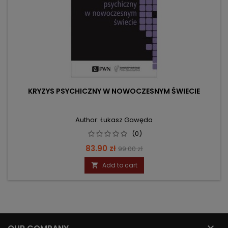
KRYZYS PSYCHICZNY W NOWOCZESNYM ŚWIECIE
Author: Łukasz Gawęda
(0)
Price
Regular
83.90 zł
99.00 zł
price
Add to cart

