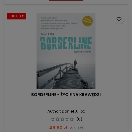
- 10.00 zł
favorite_border
BORDERLINE - ŻYCIE NA KRAWĘDZI
Author: Daniel J. Fox
(0)
Price
Regular
49.90 zł
59.90 zł