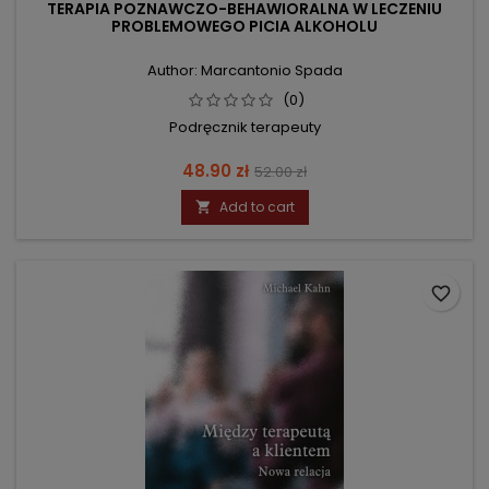
TERAPIA POZNAWCZO-BEHAWIORALNA W LECZENIU
PROBLEMOWEGO PICIA ALKOHOLU
Author: Marcantonio Spada
(0)
Podręcznik terapeuty
Price
Regular
48.90 zł
52.00 zł
price
Add to cart

favorite_border