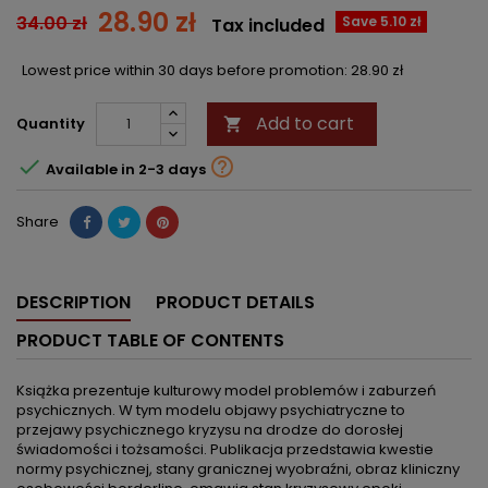
28.90 zł
34.00 zł
Save 5.10 zł
Tax included
Lowest price within 30 days before promotion:
28.90 zł
Add to cart
Quantity



Available in 2-3 days
Share
DESCRIPTION
PRODUCT DETAILS
PRODUCT TABLE OF CONTENTS
Książka prezentuje kulturowy model problemów i zaburzeń
psychicznych. W tym modelu objawy psychiatryczne to
przejawy psychicznego kryzysu na drodze do dorosłej
świadomości i tożsamości. Publikacja przedstawia kwestie
normy psychicznej, stany granicznej wyobraźni, obraz kliniczny