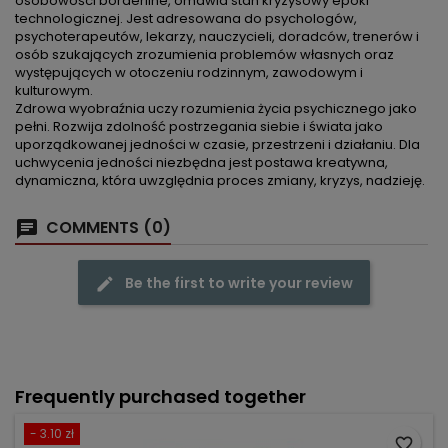
osobowości borderline, omawia stan kryzysowy epoki
technologicznej. Jest adresowana do psychologów,
psychoterapeutów, lekarzy, nauczycieli, doradców, trenerów i
osób szukających zrozumienia problemów własnych oraz
występujących w otoczeniu rodzinnym, zawodowym i
kulturowym.
Zdrowa wyobraźnia uczy rozumienia życia psychicznego jako
pełni. Rozwija zdolność postrzegania siebie i świata jako
uporządkowanej jedności w czasie, przestrzeni i działaniu. Dla
uchwycenia jedności niezbędna jest postawa kreatywna,
dynamiczna, która uwzględnia proces zmiany, kryzys, nadzieję.
COMMENTS (0)
Be the first to write your review
Frequently purchased together
- 3.10 zł
favorite_border