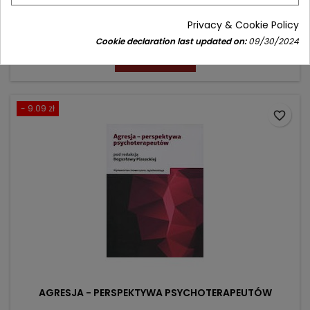
Jak uzdrowić relacje z bliskimi
Privacy & Cookie Policy
Price
Regular
43.90 zł
56.00 zł
Cookie declaration last updated on:
09/30/2024
price
Add to cart

- 9.09 zł
favorite_border
AGRESJA - PERSPEKTYWA PSYCHOTERAPEUTÓW