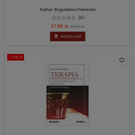
Author: Bogusława Piasecka
(0)
Price
Regular
37.90 zł
46.99 zł
price
Add to cart

- 3.10 zł
favorite_border