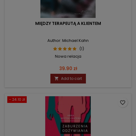
MIĘDZY TERAPEUTĄ A KLIENTEM
Author: Michael Kahn
(1)
Nowa relacja
Price
39.90 zł
Add to cart

- 24.10 zł
favorite_border