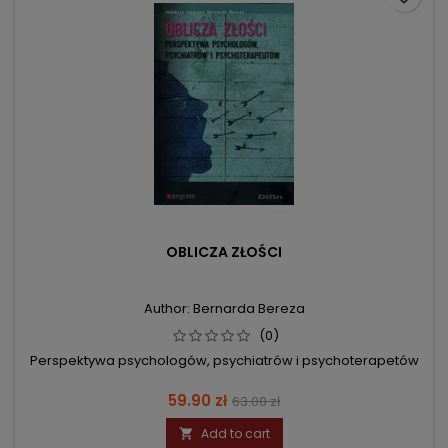
OBLICZA ZŁOŚCI
Author: Bernarda Bereza
(0)
Perspektywa psychologów, psychiatrów i psychoterapetów
Price
Regular
59.90 zł
63.00 zł
price
Add to cart
