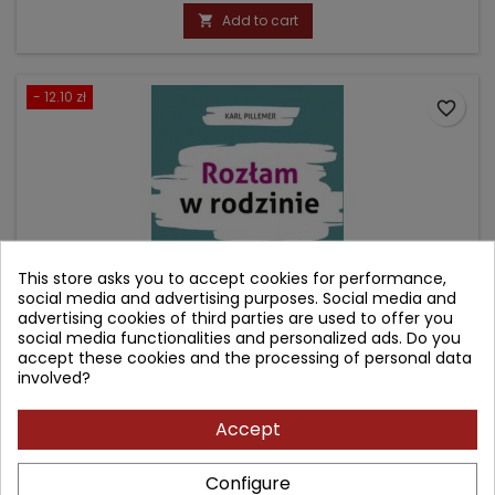
price
Add to cart

- 12.10 zł
favorite_border
This store asks you to accept cookies for performance,
social media and advertising purposes. Social media and
advertising cookies of third parties are used to offer you
social media functionalities and personalized ads. Do you
accept these cookies and the processing of personal data
involved?
ROZŁAM W RODZINIE
Accept
Author: Karl Pillemer
Configure
(0)