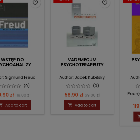
favorite_border
favorite_border
WSTĘP DO
VADEMECUM
PSY
YCHOANALIZY
PSYCHOTERAPEUTY
or: Sigmund Freud
Author: Jacek Kubitsky
Autho
(0)
(0)
Podrę
ice
Regular
Price
Regular
.90 zł
58.90 zł
119.00 zł
69.00 zł
price
price
Add to cart
Add to cart
Pri


119