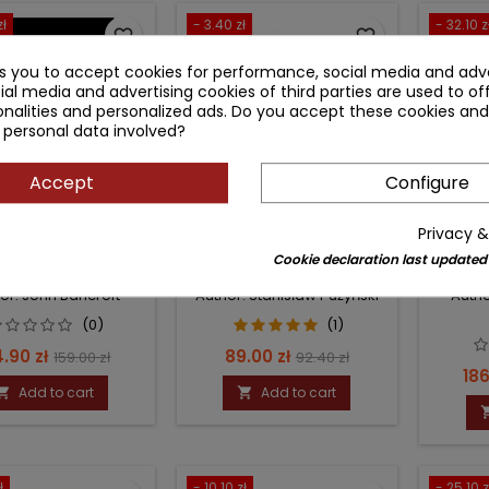
zł
- 3.40 zł
- 32.10 z
favorite_border
favorite_border
ks you to accept cookies for performance, social media and adve
ial media and advertising cookies of third parties are used to of
nalities and personalized ads. Do you accept these cookies and
 personal data involved?
Accept
Configure
Privacy &
EKSUALNOŚĆ
KLASYFIKACJA ZABURZEŃ
SEKSU
CZŁOWIEKA
PSYCHICZNYCH I
Cookie declaration last updated
ZABURZEŃ ZACHOWANIA
W ICD-10 TOM 1 -2 (OPISY
or: John Bancroft
Author: Stanisław Pużyński
Autho
KLINICZNE I WSKAZÓWKI
DIAGNOSTYCZNE. +
(0)
(1)
BADAWCZ
ce
Regular
Price
Regular
4.90 zł
89.00 zł
159.00 zł
92.40 zł
Pri
186
price
price
Add to cart
Add to cart


ł
- 10.10 zł
- 25.10 z