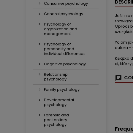
DESCRI
Consumer psychology
General psychology
Jeśli nie
rozwiązać
Psychology of
Oprócz bó
organization and
szczęści
management
Yalom ja
Psychology of
autora – 
personality and
individual differences
Książka d
ci, którz
Cognitive psychology
Relationship
COM
psychology
Family psychology
Developmental
psychology
Forensic and
penitentiary
psychology
Freque