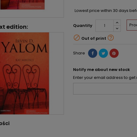
Lowest price within 30 days be
Pro
Quantity
xt edition:


Out of print
Share
Notify me about new stock
Enter your email address to get 
ości