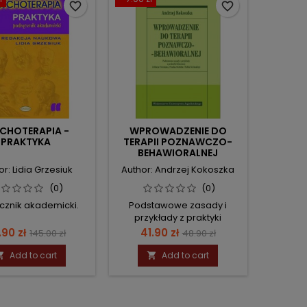
favorite_border
favorite_border
CHOTERAPIA -
WPROWADZENIE DO
PRAKTYKA
TERAPII POZNAWCZO-
BEHAWIORALNEJ
r: Lidia Grzesiuk
Author: Andrzej Kokoszka
(0)
(0)
cznik akademicki.
Podstawowe zasady i
przykłady z praktyki
klinicznej z opisami Arthura
ce
Regular
Price
Regular
.90 zł
41.90 zł
145.00 zł
48.90 zł
Freemana, Franka Dattilia i
price
price
Tullia Scrimalego
Add to cart
Add to cart

