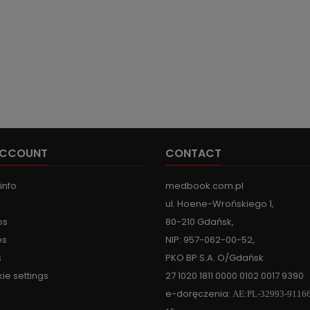
ACCOUNT
CONTACT
info
medbook.com.pl
ul. Hoene-Wrońskiego 1,
ps
80-210 Gdańsk,
es
NIP: 957-062-00-52,
s
PKO BP S.A. O/Gdańsk
ie settings
27 1020 1811 0000 0102 0017 9390
e-doręczenia:
AE:PL-32993-9116