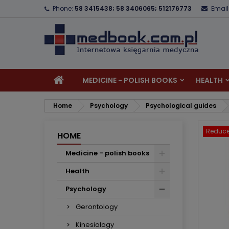
Phone:
58 3415438; 58 3406065; 512176773
Email
A
C
S
add_circle_outline
Yo
Wi
MEDICINE - POLISH BOOKS
HEALTH
Home
Psychology
Psychological guides
Reduce
HOME
Medicine - polish books
Health
Psychology
Gerontology
Kinesiology