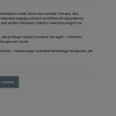
iesięciu osób, które skorzystały z terapii, aby
, depresji sięgają samych podstaw ich egzystencji.
 jest utrata młodości, miłości i wieczna pogoń za
, ale próbuje nadać mu sens. Na ogół – zdaniem
feruje nam życie.
cholodzy – obserwując warsztat świetnego terapeuty, jak
r review