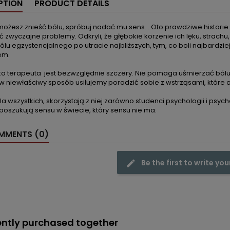
PTION
PRODUCT DETAILS
 możesz znieść bólu, spróbuj nadać mu sens… Oto prawdziwe historie dz
 zwyczajne problemy. Odkryli, że głębokie korzenie ich lęku, strachu
lu egzystencjalnego po utracie najbliższych, tym, co boli najbardziej
em.
ko terapeuta jest bezwzględnie szczery. Nie pomaga uśmierzać bólu
w niewłaściwy sposób usiłujemy poradzić sobie z wstrząsami, które o
la wszystkich, skorzystają z niej zarówno studenci psychologii i psy
y poszukują sensu w świecie, który sensu nie ma.
MENTS (0)
Be the first to write you
ntly purchased together