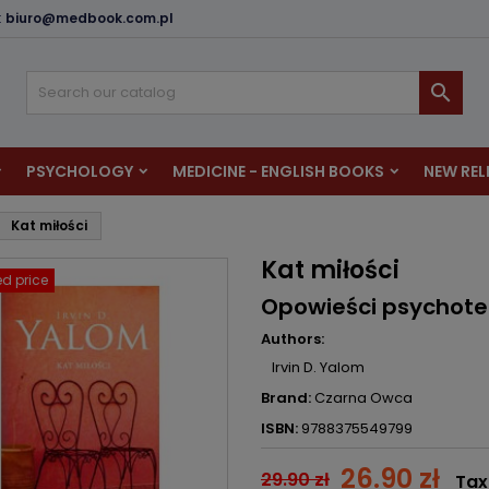
:
biuro@medbook.com.pl
dd to wishlist
reate wishlist
ign in

u need to be logged in to save products in your wishlist.
shlist name
PSYCHOLOGY
MEDICINE - ENGLISH BOOKS
NEW REL
Cancel
Sign i
Kat miłości
Cancel
Create wishlis
Kat miłości
d price
Opowieści psychot
Authors:
Irvin D. Yalom
Brand:
Czarna Owca
ISBN:
9788375549799
26.90 zł
29.90 zł
Tax