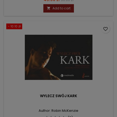
price
Add to cart

- 10.10 zł
favorite_border
WYLECZ SWÓJ KARK
Author: Robin McKenzie