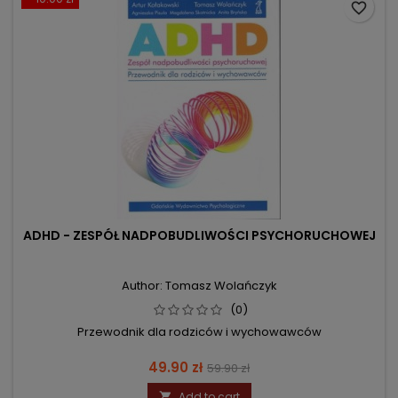
favorite_border
ADHD - ZESPÓŁ NADPOBUDLIWOŚCI PSYCHORUCHOWEJ
Author: Tomasz Wolańczyk
(0)
Przewodnik dla rodziców i wychowawców
Price
Regular
49.90 zł
59.90 zł
price
Add to cart
