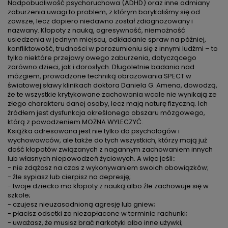
Nadpobudliwość psychoruchowa (ADHD) oraz inne odmiany
zaburzenia uwagi to problem, z którym borykaliśmy się od
zawsze, lecz dopiero niedawno został zdiagnozowany i
nazwany. Kłopoty z nauką, agresywność, niemożność
usiedzenia w jednym miejscu, odkładanie spraw na później,
konfliktowość, trudności w porozumieniu się z innymi ludźmi – to
tylko niektóre przejawy owego zaburzenia, dotyczącego
zarówno dzieci, jak i dorosłych. Długoletnie badania nad
mózgiem, prowadzone techniką obrazowania SPECT w
światowej sławy klinikach doktora Daniela G. Amena, dowodzą,
że te wszystkie krytykowane zachowania wcale nie wynikają ze
złego charakteru danej osoby, lecz mają naturę fizyczną. Ich
źródłem jest dysfunkcja określonego obszaru mózgowego,
którą z powodzeniem MOŻNA WYLECZYĆ.
Książka adresowana jest nie tylko do psychologów i
wychowawców, ale także do tych wszystkich, którzy mają już
dość kłopotów związanych z nagannym zachowaniem innych
lub własnych niepowodzeń życiowych. A więc jeśli::
- nie zdążasz na czas z wykonywaniem swoich obowiązków;
- źle sypiasz lub cierpisz na depresję;
- twoje dziecko ma kłopoty z nauką albo źle zachowuje się w
szkole;
- czujesz nieuzasadnioną agresję lub gniew;
- płacisz odsetki za niezapłacone w terminie rachunki;
- uważasz, że musisz brać narkotyki albo inne używki;