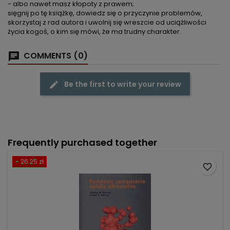
- albo nawet masz kłopoty z prawem;
sięgnij po tę książkę, dowiedz się o przyczynie problemów,
skorzystaj z rad autora i uwolnij się wreszcie od uciążliwości
życia kogoś, o kim się mówi, że ma trudny charakter.
COMMENTS (0)
Be the first to write your review
Frequently purchased together
- 26.25 zł
favorite_border