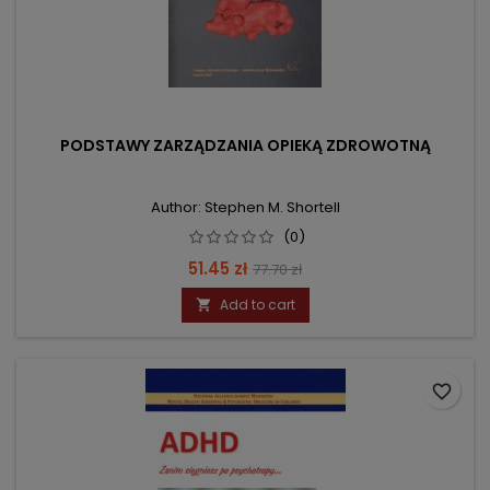
PODSTAWY ZARZĄDZANIA OPIEKĄ ZDROWOTNĄ
Author: Stephen M. Shortell
(0)
Price
Regular
51.45 zł
77.70 zł
price
Add to cart

favorite_border