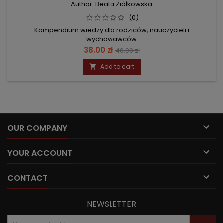
Author: Beata Ziółkowska
(0)
Kompendium wiedzy dla rodziców, nauczycieli i
wychowawców
Price
Regular
38.00 zł
40.00 zł
price
Add to cart


OUR COMPANY

YOUR ACCOUNT

CONTACT
NEWSLETTER