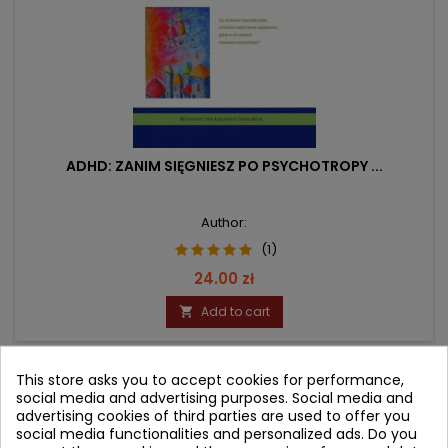
ADHD: ZANIM SIĘGNIESZ PO PSYCHOTROPY ...
Author:
(1)
Price
24.00 zł
Add to cart

This store asks you to accept cookies for performance,
- 10.10 zł
favorite_border
social media and advertising purposes. Social media and
advertising cookies of third parties are used to offer you
social media functionalities and personalized ads. Do you