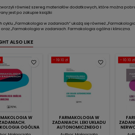
stworzyli również szereg materiałów dodatkowych, które można pobr
ny jest po zakupie książki
 cyklu „Farmakologia w zadaniach” ukażą się również „Farmakologi
 oraz „Farmakologia w zadaniach. Farmakologia ogólna i kliniczna.
GHT ALSO LIKE
ł
- 19.10 zł
- 10.10 zł
favorite_border
favorite_border
RMAKOLOGIA W
FARMAKOLOGIA W
FAR
ZADANIACH.
ZADANIACH. LEKI UKŁADU
ZADANI
KOLOGIA OGÓLNA
AUTONOMICZNEGO I
NERWO
I KLINICZNA.
KRĄŻENIA.
hor: Małgorzata
Author: Małgorzata
Aut