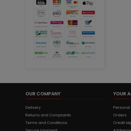
OUR COMPANY
YOUR 
Delivery
Personal 
Returns and Complaints
Orders
Terms and Conditions
Credit sli
Secure payment
Address