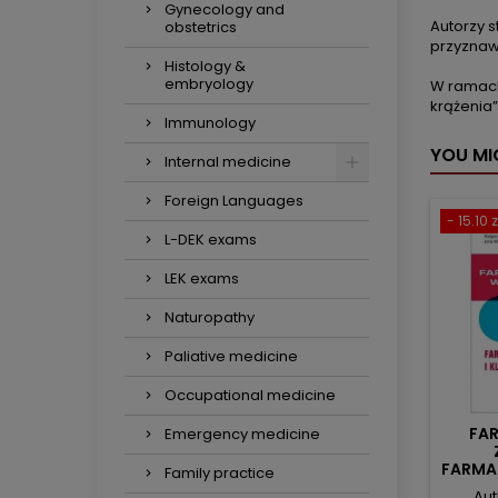
Gynecology and
Autorzy 
obstetrics
przyznawa
Histology &
embryology
W ramach
krążenia”
Immunology
YOU MI
Internal medicine
Foreign Languages
- 15.10 z
L-DEK exams
LEK exams
Naturopathy
Paliative medicine
Occupational medicine
FA
Emergency medicine
FARMA
Family practice
Aut