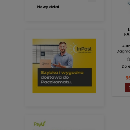
Nowy dzial
FA
Auth
Dagma
Do 
Pr
66