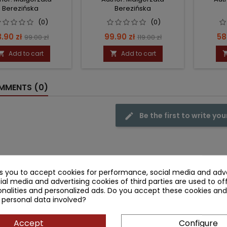
Berezińska
Berezińska
(0)
(0)
ice
Regular
Price
Regular
Pr
.90 zł
99.90 zł
58
99.00 zł
119.00 zł
price
price
Add to cart
Add to cart


MENTS (0)
Be the first to write you
ks you to accept cookies for performance, social media and adve
ntly purchased together
ial media and advertising cookies of third parties are used to of
nalities and personalized ads. Do you accept these cookies and
ł
- 39.10 zł
- 21.10 zł
favorite_border
favorite_border
 personal data involved?
Accept
Configure