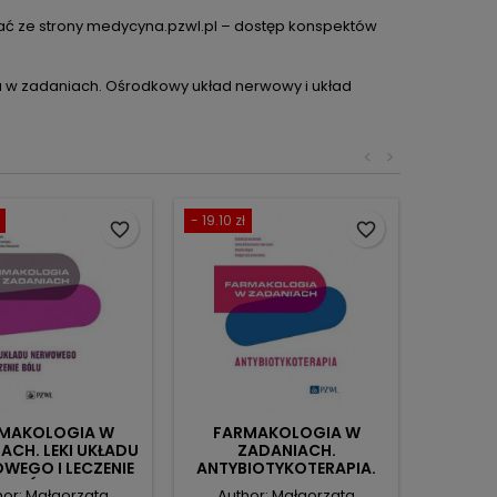
ać ze strony medycyna.pzwl.pl – dostęp konspektów
a w zadaniach. Ośrodkowy układ nerwowy i układ
<
>
- 19.10 zł
favorite_border
favorite_border
MAKOLOGIA W
FARMAKOLOGIA W
ACH. LEKI UKŁADU
ZADANIACH.
WEGO I LECZENIE
ANTYBIOTYKOTERAPIA.
BÓLU.
hor: Małgorzata
Author: Małgorzata