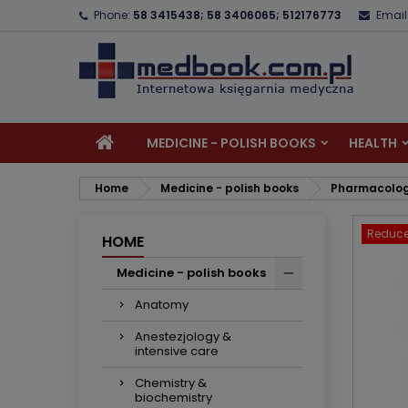
Phone:
58 3415438; 58 3406065; 512176773
Email
A
C
S
add_circle_outline
Yo
Wi
MEDICINE - POLISH BOOKS
HEALTH
Home
Medicine - polish books
Pharmacolo
Reduce
HOME
Medicine - polish books
Anatomy
Anestezjology &
intensive care
Chemistry &
biochemistry