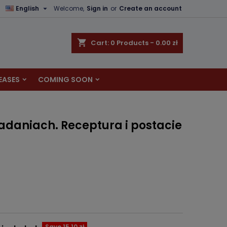

English
Welcome,
Sign in
or
Create an account
×
×
×
shopping_cart
Cart:
0
Products - 0.00 zł
EASES
COMING SOON
n
t
adaniach. Receptura i postacie
Save 15.10 zł