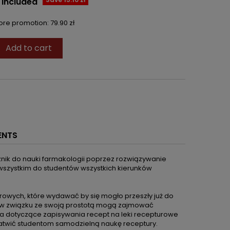
 included
fore promotion:
79.90 zł
Add to cart
ENTS
znik do nauki farmakologii poprzez rozwiązywanie
 wszystkim do studentów wszystkich kierunków
urowych, które wydawać by się mogło przeszły już do
i w związku ze swoją prostotą mogą zajmować
ia dotyczące zapisywania recept na leki recepturowe
łatwić studentom samodzielną naukę receptury.