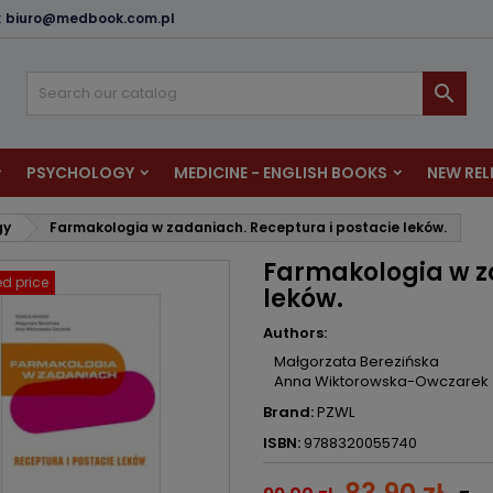
:
biuro@medbook.com.pl
dd to wishlist
reate wishlist
ign in

u need to be logged in to save products in your wishlist.
shlist name
PSYCHOLOGY
MEDICINE - ENGLISH BOOKS
NEW REL
Cancel
Sign i
gy
Farmakologia w zadaniach. Receptura i postacie leków.
Cancel
Create wishlis
Farmakologia w z
d price
leków.
Authors:
Małgorzata Berezińska
Anna Wiktorowska-Owczarek
Brand:
PZWL
ISBN:
9788320055740