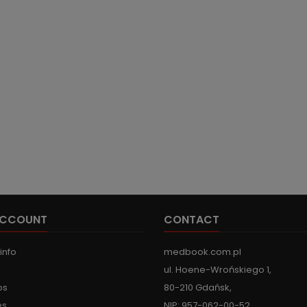
ACCOUNT
CONTACT
info
medbook.com.pl
ul. Hoene-Wrońskiego 1,
ps
80-210 Gdańsk,
es
NIP: 957-062-00-52,