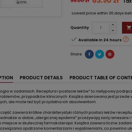
83.90 zł
99.00 zł
Tax
Lowest price within 30 days be
Quantity



Available in 24 hours
Share
PTION
PRODUCT DETAILS
PRODUCT TABLE OF CONT
ogia w zadaniach. Receptura i postacie leków” to nietypowy podręc
problemów, przypadków klinicznych. Książka skierowana jest przede
ch, ale może też być przydatna ich absolwentom.
część zawiera krótkie charakterystyki różnych postaci leków recept
Jednakże w dobie „alergicznej epidemii” przeżywają swój renesans 
 miejsce w skutecznej farmakoterapii. Książka zawiera liczne zadan
 rozwiązania opatrzone komentarzami i wyjaśnieniami, co powinno u