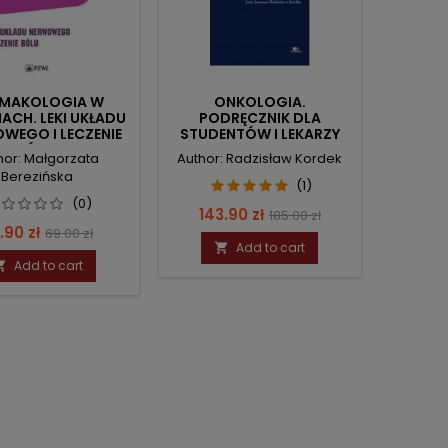
MAKOLOGIA W
ONKOLOGIA.
ACH. LEKI UKŁADU
PODRĘCZNIK DLA
WEGO I LECZENIE
STUDENTÓW I LEKARZY
BÓLU.
hor: Małgorzata
Author: Radzisław Kordek
Berezińska
(1)
(0)
Price
Regular
143.90 zł
185.00 zł
ice
Regular
.90 zł
69.00 zł
price
Add to cart

price
Add to cart
