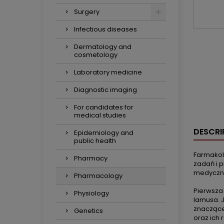
Surgery
Infectious diseases
Dermatology and
cosmetology
Laboratory medicine
Diagnostic imaging
For candidates for
medical studies
DESCRI
Epidemiology and
public health
Farmakol
Pharmacy
zadań i 
medyczny
Pharmacology
Pierwsza 
Physiology
lamusa. 
znaczące
Genetics
oraz ich