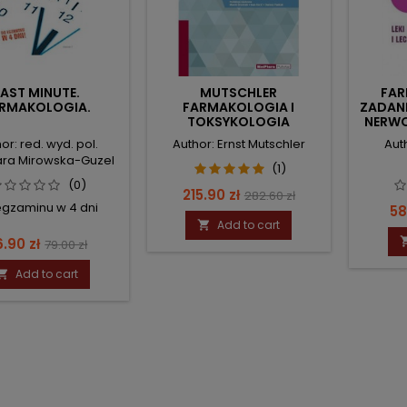
LAST MINUTE.
MUTSCHLER
FAR
RMAKOLOGIA.
FARMAKOLOGIA I
ZADANI
TOKSYKOLOGIA
NERWO
or: red. wyd. pol.
Author: Ernst Mutschler
Aut
ra Mirowska-Guzel
(1)
(0)
Price
Regular
215.90 zł
282.60 zł
egzaminu w 4 dni
Pr
58
price
Add to cart

ice
Regular
.90 zł
79.00 zł
price
Add to cart
