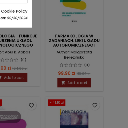
 Cookie Policy
 on:
09/30/2024
LOGIA - FUNKCJE
FARMAKOLOGIA W
BURZENIA UKŁADU
ZADANIACH. LEKI UKŁADU
NOLOGICZNEGO
AUTONOMICZNEGO I
KRĄŻENIA.
or: Abul K. Abbas
Author: Małgorzata
Berezińska
(0)
(0)
ce
Regular
.90 zł
134.00 zł
Price
Regular
99.90 zł
119.00 zł
price
Add to cart

price
Add to cart

- 41.10 zł
favorite_border
favorite_border