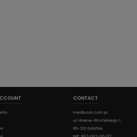
ACCOUNT
CONTACT
info
medbook.com.pl
ul. Hoene-Wrońskiego 1,
ps
80-210 Gdańsk,
es
NIP: 957-062-00-52,