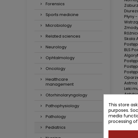
Forensics
Zaburz
Diurez
Sports medicine
Płyny 
Wstrzą
Microbiology
Zmodyf
Różnic
Related sciences
Skala 
Postęp
Neurology
BLS Po
Algory
Ophtalmology
Postęp
Postęp
Oncology
Postęp
Oparz
Healthcare
Astma 
management
Leki m
Antybio
Otorhinolaryngology
Chemio
This store as
Antysep
Pathophysiology
purposes. Soc
Leki p
media functio
Leki o
Pathology
processing of
Leki p
Leki w
Pediatrics
Piśmie