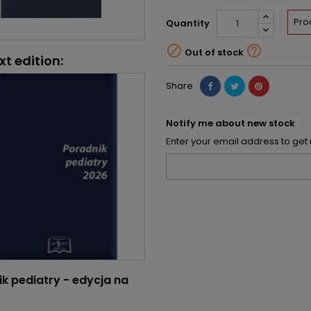
Pro
Quantity


Out of stock
xt edition:
Share
Notify me about new stock
Enter your email address to get 
k pediatry - edycja na