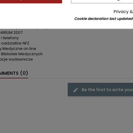
DARIUM
ny alarmowe
daty i Święta
Privacy &
arium - schemat 2007
Cookie declaration last updated
arium - schemat 2008
ienin - spis alfabetyczny
DARIUM 2007
i telefony
 oddziałów NFZ
y Medyczne on line
 Bibliotek Medycznych
acje wydawnicze
MENTS (0)
Be the first to write you