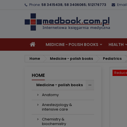
Phone:
58 3415438; 58 3406065; 512176773
Email
A
C
S
add_circle_outline
Yo
Wi
MEDICINE - POLISH BOOKS
HEALTH
Home
Medicine - polish books
Pediatrics
Reduce
HOME
Medicine - polish books
Anatomy
Anestezjology &
intensive care
Chemistry &
biochemistry