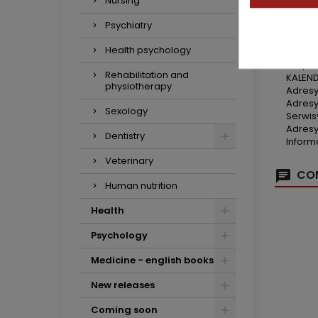
Nursing
KALEN
Telefo
Psychiatry
Ważne 
Kalend
Health psychology
Kalend
Daty im
Rehabilitation and
KALEN
physiotherapy
Adresy 
Adresy
Sexology
Serwis
Adresy
Dentistry
Inform
Veterinary
COM
Human nutrition
Health
Psychology
Medicine - english books
New releases
Coming soon