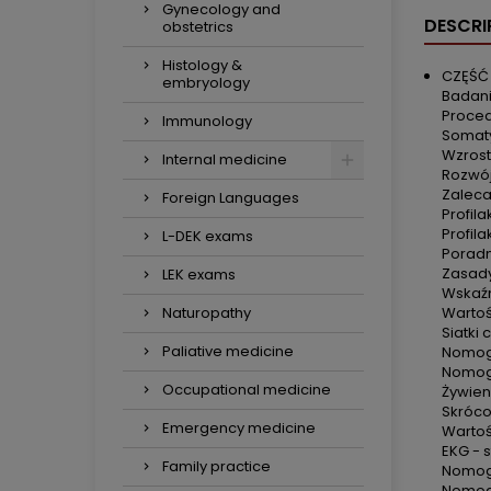
Gynecology and
DESCRI
obstetrics
Histology &
CZĘŚĆ
embryology
Badani
Proced
Immunology
Somaty
Wzrost
Internal medicine
Rozwój
Zaleca
Foreign Languages
Profil
Profil
L-DEK exams
Poradn
Zasady
LEK exams
Wskaźn
Wartoś
Naturopathy
Siatki
Paliative medicine
Nomog
Nomogr
Occupational medicine
Żywien
Skróco
Emergency medicine
Wartoś
EKG - 
Family practice
Nomogr
Nomogr