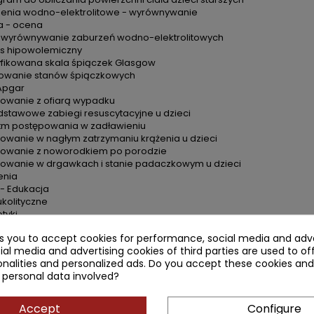
enia wodno-elektrolitowe - wyrównywanie
a - ocena
- wyrównywanie zaburzeń wodno-elektrolitowych
s hipowolemiczny
ikowana skala śpiączek Glasgow
owanie stanów śpiączkowych
Apgar
owanie z ofiarą wypadku
dstawowe zabiegi resuscytacyjne u dzieci
tm postępowania w zadławieniu
owanie w nagłym zatrzymaniu krążenia u dzieci
owanie z noworodkiem po porodzie
owanie w drgawkach i stanie padaczkowym u dzieci
enia
- Edukacja
ukolityczne
tyki
terapeutyki - dawkowanie
ks you to accept cookies for performance, social media and adve
tyki jelitowe
ial media and advertising cookies of third parties are used to of
rzeciwrobacze
nalities and personalized ads. Do you accept these cookies and
dkażające drogi moczowe
 personal data involved?
rzeciwgorączkowe i przeciwbólowe
pływające na ośrodkowy układ nerwowy
nnictwo
Accept
Configure