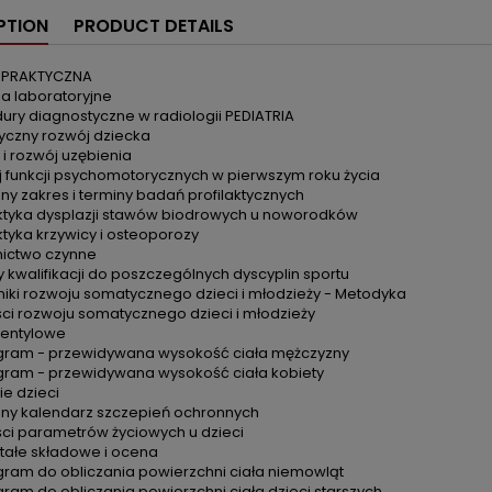
PTION
PRODUCT DETAILS
 PRAKTYCZNA
a laboratoryjne
ury diagnostyczne w radiologii PEDIATRIA
czny rozwój dziecka
 i rozwój uzębienia
 funkcji psychomotorycznych w pierwszym roku życia
ny zakres i terminy badań profilaktycznych
aktyka dysplazji stawów biodrowych u noworodków
aktyka krzywicy i osteoporozy
ictwo czynne
 kwalifikacji do poszczególnych dyscyplin sportu
iki rozwoju somatycznego dzieci i młodzieży - Metodyka
ci rozwoju somatycznego dzieci i młodzieży
 centylowe
ram - przewidywana wysokość ciała mężczyzny
am - przewidywana wysokość ciała kobiety
ie dzieci
ny kalendarz szczepień ochronnych
ci parametrów życiowych u dzieci
stałe składowe i ocena
am do obliczania powierzchni ciała niemowląt
am do obliczania powierzchni ciała dzieci starszych