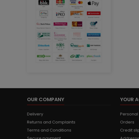
OUR COMPANY
YOUR 
Delivery
Personal 
Returns and Complaints
Orders
Terms and Conditions
Credit sli
Secure payment
Address