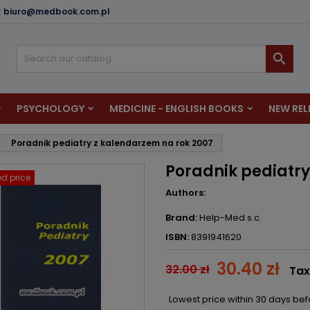
:
biuro@medbook.com.pl
dd to wishlist
reate wishlist
ign in

u need to be logged in to save products in your wishlist.
shlist name
PSYCHOLOGY
MEDICINE - ENGLISH BOOKS
NEW REL
Cancel
Sign i
Poradnik pediatry z kalendarzem na rok 2007
Cancel
Create wishlis
Poradnik pediatry
d price
Authors:
Brand:
Help-Med s.c.
ISBN:
8391941620
30.40 zł
32.00 zł
Tax
Lowest price within 30 days be