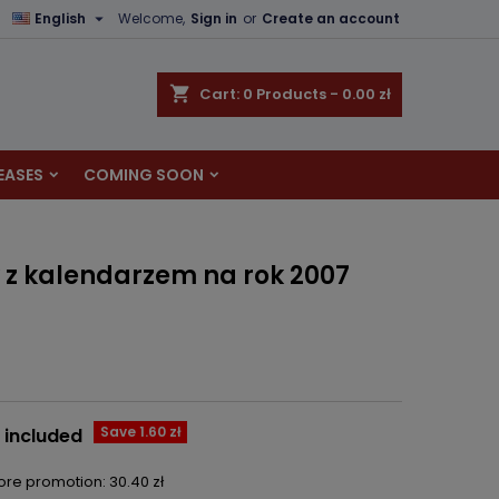

English
Welcome,
Sign in
or
Create an account
×
×
×
shopping_cart
Cart:
0
Products - 0.00 zł
EASES
COMING SOON
n
t
 z kalendarzem na rok 2007
Save 1.60 zł
 included
fore promotion:
30.40 zł