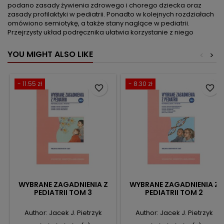
podano zasady żywienia zdrowego i chorego dziecka oraz
zasady profilaktyki w pediatrii. Ponadto w kolejnych rozdziałach
omówiono semiotykę, a także stany naglące w pediatrii.
Przejrzysty układ podręcznika ułatwia korzystanie z niego
YOU MIGHT ALSO LIKE
<
>
- 11.55 zł
- 8.30 zł
favorite_border
favorite_border
WYBRANE ZAGADNIENIA Z
WYBRANE ZAGADNIENIA Z
PEDIATRII TOM 3
PEDIATRII TOM 2
Author: Jacek J. Pietrzyk
Author: Jacek J. Pietrzyk