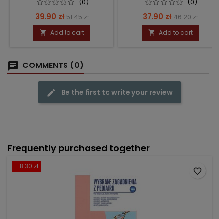
(0)
(0)
Price
Regular
Price
Regular
39.90 zł
37.90 zł
51.45 zł
46.20 zł
price
price
Add to cart
Add to cart


COMMENTS (0)
Be the first to write your review
Frequently purchased together
- 8.30 zł
favorite_border