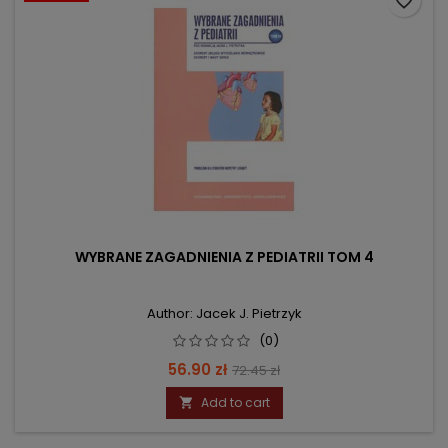
favorite_border
WYBRANE ZAGADNIENIA Z PEDIATRII TOM 4
Author: Jacek J. Pietrzyk
(0)
Price
Regular
56.90 zł
72.45 zł
price
Add to cart
