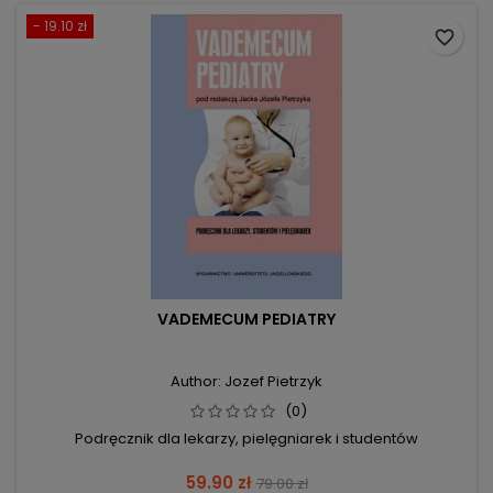
- 19.10 zł
favorite_border
VADEMECUM PEDIATRY
Author: Jozef Pietrzyk
(0)
Podręcznik dla lekarzy, pielęgniarek i studentów
Price
Regular
59.90 zł
79.00 zł