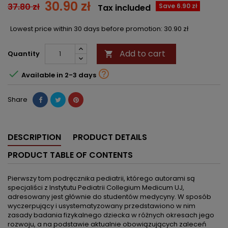
30.90 zł
37.80 zł
Save 6.90 zł
Tax included
Lowest price within 30 days before promotion:
30.90 zł
Add to cart
Quantity



Available in 2-3 days
Share
DESCRIPTION
PRODUCT DETAILS
PRODUCT TABLE OF CONTENTS
Pierwszy tom podręcznika pediatrii, którego autorami są
specjaliści z Instytutu Pediatrii Collegium Medicum UJ,
adresowany jest głównie do studentów medycyny. W sposób
wyczerpujący i usystematyzowany przedstawiono w nim
zasady badania fizykalnego dziecka w różnych okresach jego
rozwoju, a na podstawie aktualnie obowiązujących zaleceń