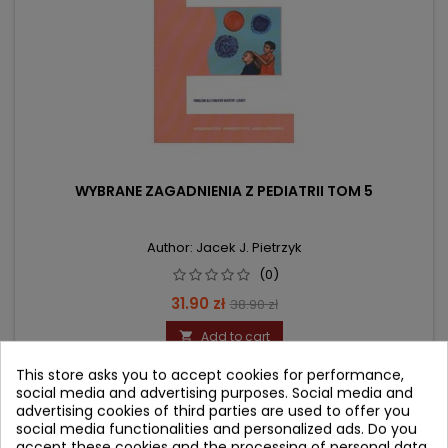
WYBRANE ZAGADNIENIA Z PEDIATRII TOM 5
Author: Jacek J. Pietrzyk
(0)
Price
Regular
31.90 zł
38.90 zł
price
Add to cart

This store asks you to accept cookies for performance,
social media and advertising purposes. Social media and
- 11.55 zł
advertising cookies of third parties are used to offer you
favorite_border
social media functionalities and personalized ads. Do you
accept these cookies and the processing of personal data