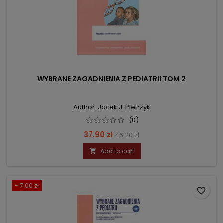
WYBRANE ZAGADNIENIA Z PEDIATRII TOM 2
Author: Jacek J. Pietrzyk
(0)
Price
Regular
37.90 zł
46.20 zł
price
Add to cart

- 7.00 zł
favorite_border