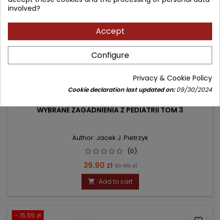
involved?
Accept
Configure
Privacy & Cookie Policy
Cookie declaration last updated on:
09/30/2024
WYBRANE ZAGADNIENIA Z PEDIATRII TOM 3
Author: Jacek J. Pietrzyk
(0)
Price
Regular
39.90 zł
51.45 zł
price
Add to cart

- 15.55 zł