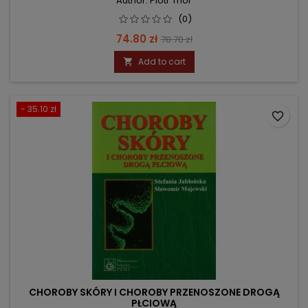
Author: Piotr Thor
(0)
Price
Regular
74.80 zł
78.70 zł
price
Add to cart

- 35.10 zł
favorite_border
CHOROBY SKÓRY I CHOROBY PRZENOSZONE DROGĄ
PŁCIOWĄ