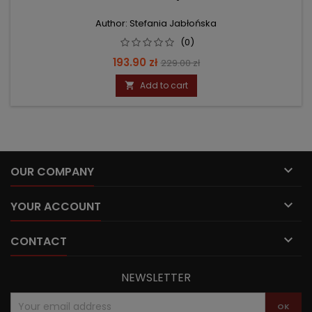
Author: Stefania Jabłońska
(0)
Price
Regular
193.90 zł
229.00 zł
price
Add to cart


OUR COMPANY

YOUR ACCOUNT

CONTACT
NEWSLETTER