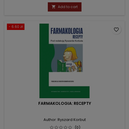
price
Add to cart

- 6.60 zł
favorite_border
FARMAKOLOGIA: RECEPTY
Author: Ryszard Korbut
(0)