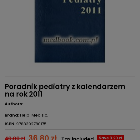
Poradnik pediatry z kalendarzem
na rok 2011
Authors:
Brand:
Help-Med s.c.
ISBN:
9788392780175
36.80 zł
40.00 zł
Save 3.20 zł
Tax included