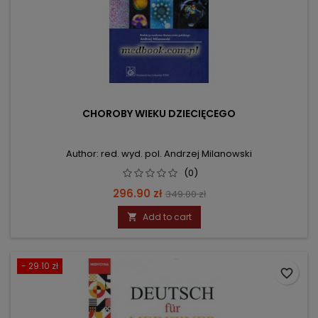
CHOROBY WIEKU DZIECIĘCEGO
Author: red. wyd. pol. Andrzej Milanowski
(0)
Price
Regular
296.90 zł
349.00 zł
price
Add to cart

- 29.10 zł
favorite_border