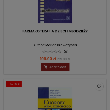
FARMAKOTERAPIA DZIECI I MŁODZIEŻY
Author: Marian Krawczyński
(0)
Price
Regular
109.90 zł
129.00 zł
price
Add to cart

- 52.10 zł
favorite_border