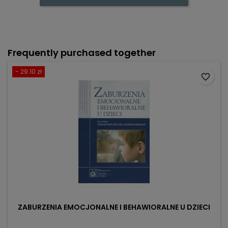
Frequently purchased together
- 29.10 zł
favorite_border
ZABURZENIA EMOCJONALNE I BEHAWIORALNE U DZIECI