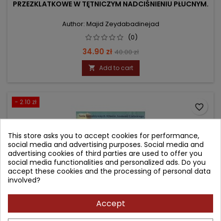
PRZEZKLATKOWE W TĘTNICZYM NADCIŚNIENIU PŁUCNYM.
Author: Majid Zeydabadinejad
(0)
Price
Regular
34.90 zł
40.00 zł
price
Add to cart

- 2.10 zł
favorite_border
This store asks you to accept cookies for performance,
social media and advertising purposes. Social media and
advertising cookies of third parties are used to offer you
social media functionalities and personalized ads. Do you
accept these cookies and the processing of personal data
involved?
Accept