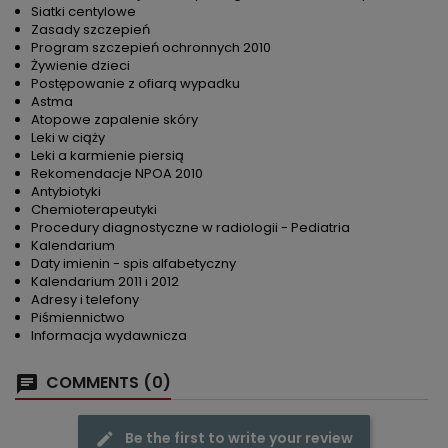
Siatki centylowe
Zasady szczepień
Program szczepień ochronnych 2010
Żywienie dzieci
Postępowanie z ofiarą wypadku
Astma
Atopowe zapalenie skóry
Leki w ciąży
Leki a karmienie piersią
Rekomendacje NPOA 2010
Antybiotyki
Chemioterapeutyki
Procedury diagnostyczne w radiologii - Pediatria
Kalendarium
Daty imienin - spis alfabetyczny
Kalendarium 2011 i 2012
Adresy i telefony
Piśmiennictwo
Informacja wydawnicza
COMMENTS (0)
Be the first to write your review