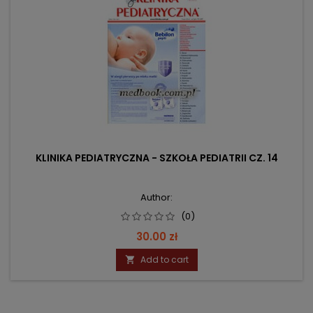
KLINIKA PEDIATRYCZNA - SZKOŁA PEDIATRII CZ. 14
Author:
(0)
Price
30.00 zł
Add to cart
