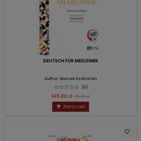
DEUTSCH FÜR MEDIZINER
Author: Marceli Szafrański
(0)
Price
Regular
149.90 zł
179.00 zł
price
Add to cart

favorite_border