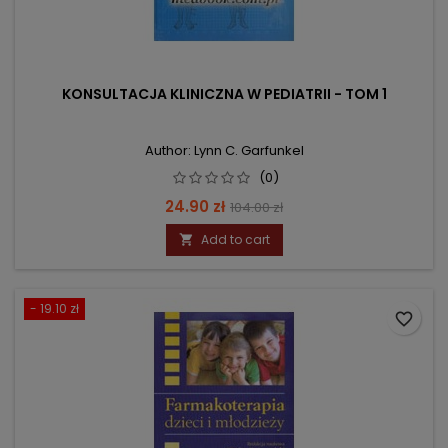
KONSULTACJA KLINICZNA W PEDIATRII - TOM 1
Author: Lynn C. Garfunkel
(0)
Price
Regular
24.90 zł
104.00 zł
price
Add to cart

- 19.10 zł
favorite_border