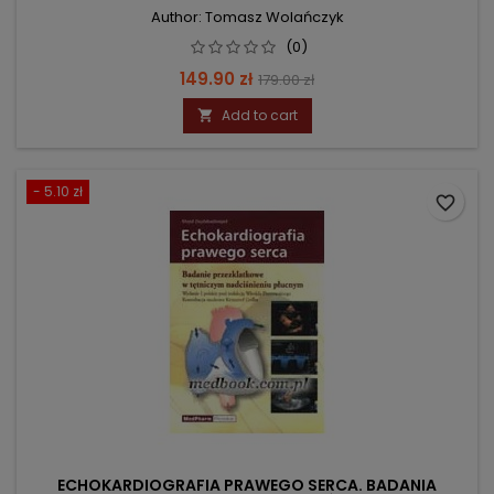
Author: Tomasz Wolańczyk
(0)
Price
Regular
149.90 zł
179.00 zł
price
Add to cart

- 5.10 zł
favorite_border
ECHOKARDIOGRAFIA PRAWEGO SERCA. BADANIA