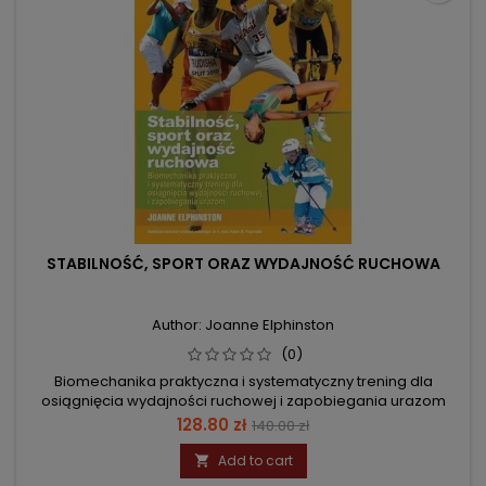
STABILNOŚĆ, SPORT ORAZ WYDAJNOŚĆ RUCHOWA
Author: Joanne Elphinston
(0)
Biomechanika praktyczna i systematyczny trening dla
osiągnięcia wydajności ruchowej i zapobiegania urazom
Price
Regular
128.80 zł
140.00 zł
price
Add to cart
