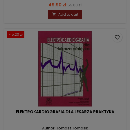
Price
Regular
49.90 zł
55.00 zł
price
Add to cart

- 5.20 zł
favorite_border
ELEKTROKARDIOGRAFIA DLA LEKARZA PRAKTYKA
Author: Tomasz Tomasik