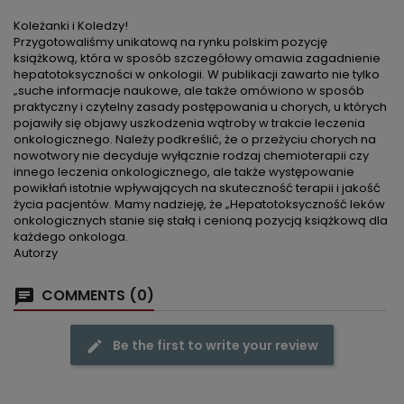
Koleżanki i Koledzy!
Przygotowaliśmy unikatową na rynku polskim pozycję
książkową, która w sposób szczegółowy omawia zagadnienie
hepatotoksyczności w onkologii. W publikacji zawarto nie tylko
„suche informacje naukowe, ale także omówiono w sposób
praktyczny i czytelny zasady postępowania u chorych, u których
pojawiły się objawy uszkodzenia wątroby w trakcie leczenia
onkologicznego. Należy podkreślić, że o przeżyciu chorych na
nowotwory nie decyduje wyłącznie rodzaj chemioterapii czy
innego leczenia onkologicznego, ale także występowanie
powikłań istotnie wpływających na skuteczność terapii i jakość
życia pacjentów. Mamy nadzieję, że „Hepatotoksyczność leków
onkologicznych stanie się stałą i cenioną pozycją książkową dla
każdego onkologa.
Autorzy
COMMENTS (0)
Be the first to write your review