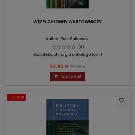
WĘZEŁ CHŁONNY WARTOWNICZY
Author: Piotr Rutkowski
(0)
Biblioteka chirurgia onkologa tom 1
Price
Regular
94.90 zł
120.00 zł
price
Add to cart

- 15.10 zł
favorite_border