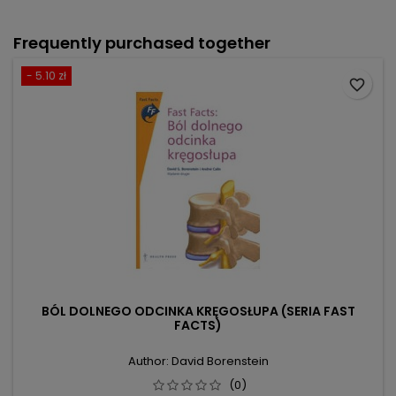
Frequently purchased together
- 5.10 zł
favorite_border
BÓL DOLNEGO ODCINKA KRĘGOSŁUPA (SERIA FAST
FACTS)
Author: David Borenstein
(0)