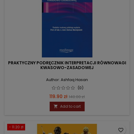
PRAKTYCZNY PODRĘCZNIK INTERPRETACJI RÓWNOWAGI
KWASOWO-ZASADOWEJ
Author: Ashfaq Hasan
(0)
Price
Regular
119.90 zł
140.00 zł
price
Add to cart

- 11.20 zł
favorite_border