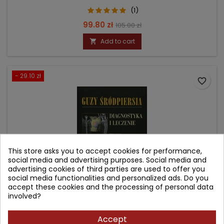
(1)
Price
Regular
99.80 zł
105.00 zł
price
Add to cart

- 29.10 zł
favorite_border
This store asks you to accept cookies for performance,
social media and advertising purposes. Social media and
advertising cookies of third parties are used to offer you
social media functionalities and personalized ads. Do you
accept these cookies and the processing of personal data
involved?
GUZY ŚRÓDPIERSIA
Accept