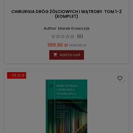
CHIRURGIA DRÓG ŻÓŁCIOWYCH I WĄTROBY. TOM 1-2
(KOMPLET)
Author: Marek Krawczyk
(0)
Price
Regular
369.90 zł
438.00 zł
price
Add to cart

- 25.10 zł
favorite_border