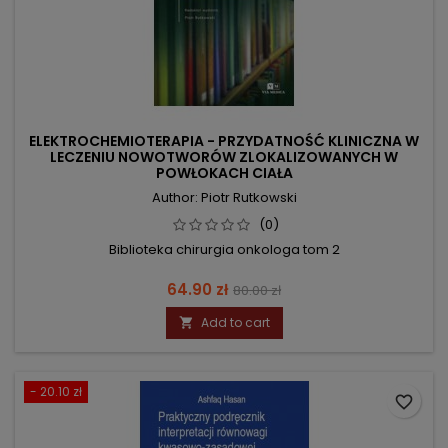
ELEKTROCHEMIOTERAPIA - PRZYDATNOŚĆ KLINICZNA W
LECZENIU NOWOTWORÓW ZLOKALIZOWANYCH W
POWŁOKACH CIAŁA
Author: Piotr Rutkowski
(0)
Biblioteka chirurgia onkologa tom 2
Price
Regular
64.90 zł
80.00 zł
price
Add to cart

- 20.10 zł
favorite_border