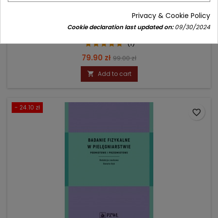
PRAWO MEDYCZNE DLA PIELĘGNIAREK
Privacy & Cookie Policy
Cookie declaration last updated on:
09/30/2024
Author: Dorota Karkowska
(1)
Price
Regular
79.90 zł
99.00 zł
price
Add to cart

- 24.10 zł
favorite_border