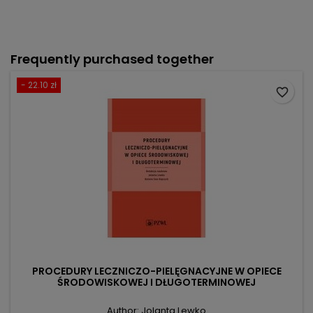
Frequently purchased together
- 22.10 zł
favorite_border
PROCEDURY LECZNICZO-PIELĘGNACYJNE W OPIECE
ŚRODOWISKOWEJ I DŁUGOTERMINOWEJ
Author: Jolanta Lewko