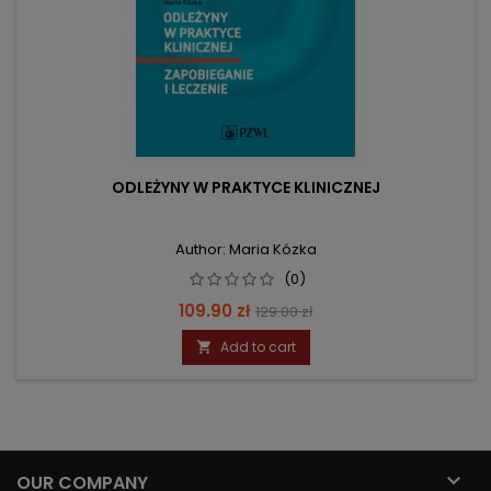
ODLEŻYNY W PRAKTYCE KLINICZNEJ
Author: Maria Kózka
(0)
Price
Regular
109.90 zł
129.00 zł
price
Add to cart


OUR COMPANY