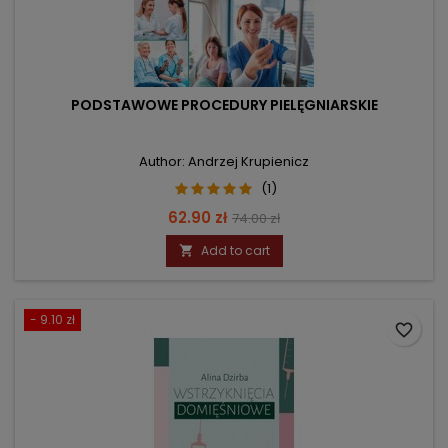
PODSTAWOWE PROCEDURY PIELĘGNIARSKIE
Author: Andrzej Krupienicz
(1)
Price
Regular
62.90 zł
74.00 zł
price
Add to cart

- 9.10 zł
favorite_border