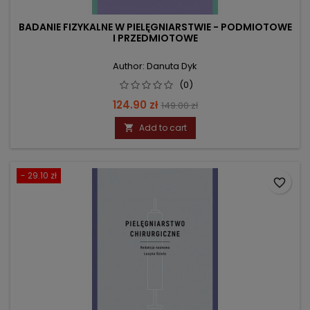
BADANIE FIZYKALNE W PIELĘGNIARSTWIE - PODMIOTOWE
I PRZEDMIOTOWE
Author: Danuta Dyk
(0)
Price
Regular
124.90 zł
149.00 zł
price
Add to cart

- 29.10 zł
favorite_border