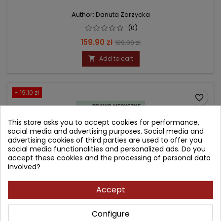
Author: Danuta Zarzycka
(0)
Price
Regular
159.90 zł
189.00 zł
price
Add to cart

- 19.10 zł
favorite_border
This store asks you to accept cookies for performance,
social media and advertising purposes. Social media and
advertising cookies of third parties are used to offer you
social media functionalities and personalized ads. Do you
accept these cookies and the processing of personal data
involved?
Accept
Configure