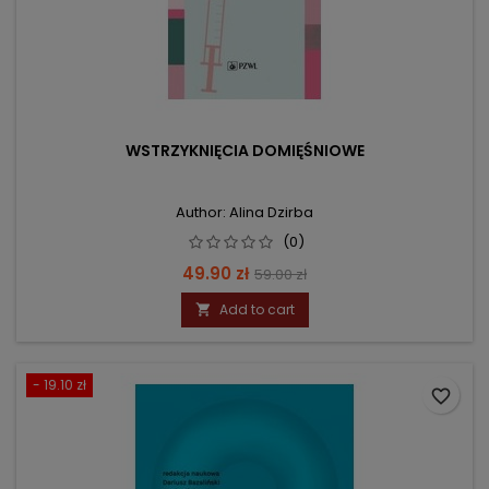
WSTRZYKNIĘCIA DOMIĘŚNIOWE
Author: Alina Dzirba
(0)
Price
Regular
49.90 zł
59.00 zł
price
Add to cart

- 19.10 zł
favorite_border