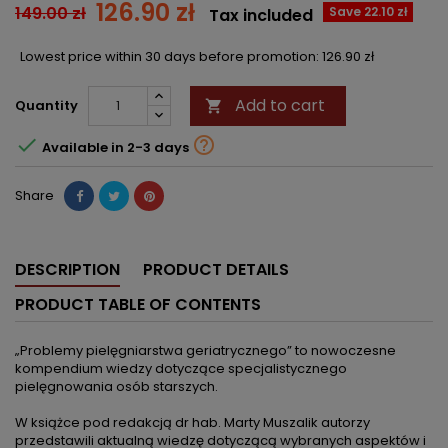
126.90 zł
149.00 zł
Save 22.10 zł
Tax included
Lowest price within 30 days before promotion:
126.90 zł
Add to cart
Quantity



Available in 2-3 days
Share
DESCRIPTION
PRODUCT DETAILS
PRODUCT TABLE OF CONTENTS
„Problemy pielęgniarstwa geriatrycznego” to nowoczesne
kompendium wiedzy dotyczące specjalistycznego
pielęgnowania osób starszych.
W książce pod redakcją dr hab. Marty Muszalik autorzy
przedstawili aktualną wiedzę dotyczącą wybranych aspektów i