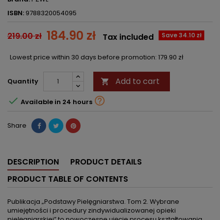
ISBN:
9788320054095
184.90 zł
219.00 zł
Save 34.10 zł
Tax included
Lowest price within 30 days before promotion:
179.90 zł
Add to cart
Quantity



Available in 24 hours
Share
DESCRIPTION
PRODUCT DETAILS
PRODUCT TABLE OF CONTENTS
Publikacja „Podstawy Pielęgniarstwa. Tom 2. Wybrane
umiejętności i procedury zindywidualizowanej opieki
pielęgniarskiej” to nowoczesne ujęcie procesu kształtowania