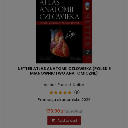
NETTER ATLAS ANATOMII CZŁOWIEKA (POLSKIE
MIANOWNICTWO ANATOMICZNE)
Author: Frank H. Netter
(8)
Promocja akademicka 2026
Price
Regular
179.90 zł
239.00 zł
price
Add to cart
