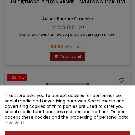
UMIEJĘTNOŚCI PIELĘGNIARSKIE - KATALOG CHECK-LIST
Author: Barbara Ślusarska
(0)
Materiały ćwiczeniowe z podstaw pielęgniarstwa
Price
Regular
83.90 zł
99.00 zł
price
Add to cart

- 29.10 zł
favorite_border
This store asks you to accept cookies for performance,
social media and advertising purposes. Social media and
advertising cookies of third parties are used to offer you
social media functionalities and personalized ads. Do you
accept these cookies and the processing of personal data
involved?