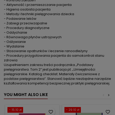
- Kontrola zakażeń
- Aktywność i przemieszczanie pacjenta
- Higiena osobista pacjenta
- Metody i techniki pielęgnowania dziecka
- Podawanie leków
- Zabiegi przeciwzapalne
- Procedury diagnostyczne
- Oddychanie
- Równowaga płynów ustrojowych
- Odżywianie
- Wydalanie
- Stosowanie opatrunków i leczenie ranoodleżyny
- Procedury przygotowania pacjenta do samokontroli stanu
zdrowia
Uzupełnieniem zakresu treści podręcznika „Podstawy
pielęgniarstwa. Tom 2” jest publikacja pt. „Umiejętności
pielęgniarskie. Katalog checklist. Materiały ćwiczeniowe z
podstaw pielęgniarstwa”. Stanowić będzie niezbędne narzędzie
kształtowania kompetencji bezpiecznej praktyki pielęgniarskiej.
YOU MIGHT ALSO LIKE
<
>
- 15.10 zł
- 29.10 zł
favorite_border
favorite_border