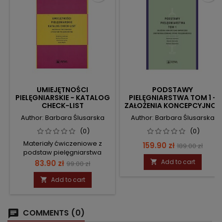
UMIEJĘTNOŚCI
PODSTAWY
PIELĘGNIARSKIE - KATALOG
PIELĘGNIARSTWA TOM 1 -
CHECK-LIST
ZAŁOŻENIA KONCEPCYJNO-
EMPIRYCZNE OPIEKI
Author: Barbara Ślusarska
Author: Barbara Ślusarska
PIELĘGNIARSKIEJ
(0)
(0)
Materiały ćwiczeniowe z
Price
Regular
159.90 zł
189.00 zł
podstaw pielęgniarstwa
price
Price
Regular
Add to cart
83.90 zł

99.00 zł
price
Add to cart

COMMENTS (0)