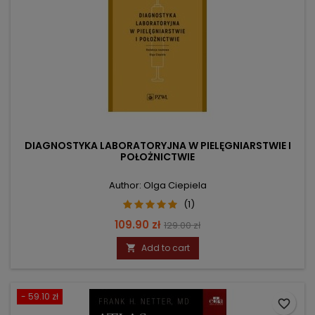
DIAGNOSTYKA LABORATORYJNA W PIELĘGNIARSTWIE I
POŁOŻNICTWIE
Author: Olga Ciepiela
(1)
Price
Regular
109.90 zł
129.00 zł
price
Add to cart

- 59.10 zł
favorite_border