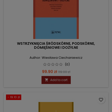
WSTRZYKNIĘCIA ŚRÓDSKÓRNE, PODSKÓRNE,
DOMIĘŚNIOWE I DOŻYLNE
Author: Wiesława Ciechaniewicz
(0)
Price
Regular
99.90 zł
119.00 zł
price
Add to cart

- 19.10 zł
favorite_border