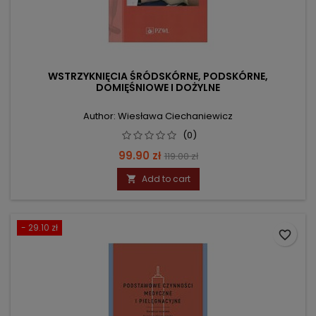
WSTRZYKNIĘCIA ŚRÓDSKÓRNE, PODSKÓRNE,
DOMIĘŚNIOWE I DOŻYLNE
Author: Wiesława Ciechaniewicz
(0)
Price
Regular
99.90 zł
119.00 zł
price
Add to cart

- 29.10 zł
favorite_border