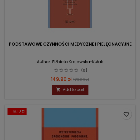
PODSTAWOWE CZYNNOŚCI MEDYCZNE I PIELĘGNACYJNE
Author: Elżbieta Krajewska-Kułak
(0)
Price
Regular
149.90 zł
179.00 zł
price
Add to cart

- 19.10 zł
favorite_border