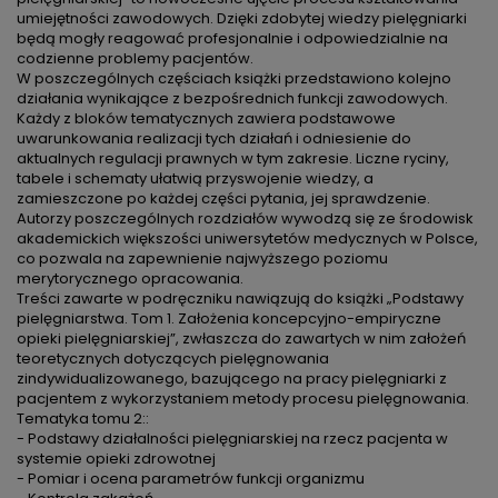
umiejętności zawodowych. Dzięki zdobytej wiedzy pielęgniarki
będą mogły reagować profesjonalnie i odpowiedzialnie na
codzienne problemy pacjentów.
W poszczególnych częściach książki przedstawiono kolejno
działania wynikające z bezpośrednich funkcji zawodowych.
Każdy z bloków tematycznych zawiera podstawowe
uwarunkowania realizacji tych działań i odniesienie do
aktualnych regulacji prawnych w tym zakresie. Liczne ryciny,
tabele i schematy ułatwią przyswojenie wiedzy, a
zamieszczone po każdej części pytania, jej sprawdzenie.
Autorzy poszczególnych rozdziałów wywodzą się ze środowisk
akademickich większości uniwersytetów medycznych w Polsce,
co pozwala na zapewnienie najwyższego poziomu
merytorycznego opracowania.
Treści zawarte w podręczniku nawiązują do książki „Podstawy
pielęgniarstwa. Tom 1. Założenia koncepcyjno-empiryczne
opieki pielęgniarskiej”, zwłaszcza do zawartych w nim założeń
teoretycznych dotyczących pielęgnowania
zindywidualizowanego, bazującego na pracy pielęgniarki z
pacjentem z wykorzystaniem metody procesu pielęgnowania.
Tematyka tomu 2::
- Podstawy działalności pielęgniarskiej na rzecz pacjenta w
systemie opieki zdrowotnej
- Pomiar i ocena parametrów funkcji organizmu