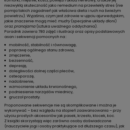
komórki, mięśnie, kości, powięzi i układ nerwowy, a także jej
niezwykłą skuteczność jako remedium na przewlekły stres (nie
pomija takich zagadnień jak właściwa dieta i ruch na świeżym
powietrzu). Wyjaśnia, czym jest zdrowie w ujęciu ajurwedyjskim,
jakie znaczenie mogą mieć
mudry
(specjalne układy dłoni)
oraz
pranajama
(sztuka uważnego oddychania).
Poradnik zawiera 780 zdjęć i ilustracji oraz opisy podstawowych
asan i sekwencji pomocnych na::
mobilność, stabilność i równowagę,
poprawę ogólnego stanu zdrowia,
zmęczenie,
bezsenność,
depresję,
dolegliwości dolnej części pleców,
osteoporozę,
nadciśnienie,
wzmocnienie układu krwionośnego,
podniesienie narządów miednicy,
gruczoł prostaty.
Proponowane sekwencje nie są skomplikowane i można je
wykonywać – bez względu na stopień zaawansowania – przy
użyciu prostych akcesoriów jak pasek, krzesło, klocek, koc.
Z książki skorzystają więc zarówno osoby doświadczone
(nauczyciele jogi i osoby praktykujące od dłuższego czasu), jak