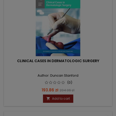
CLINICAL CASES IN DERMATOLOGIC SURGERY
Author: Duncan Stanford
(0)
Price
Regular
193.86 zł
204.06 zł
price
Add to cart
