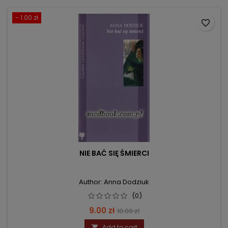
- 1.00 zł
favorite_border
NIE BAĆ SIĘ ŚMIERCI
Author: Anna Dodziuk
(0)
Price
Regular
9.00 zł
10.00 zł
price
Add to cart
