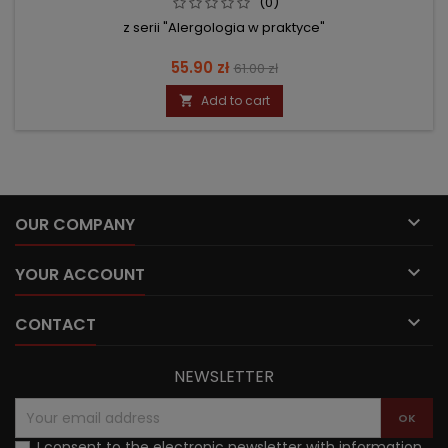
(0)
z serii "Alergologia w praktyce"
Price
Regular
55.90 zł
61.00 zł
price
Add to cart


OUR COMPANY

YOUR ACCOUNT

CONTACT
NEWSLETTER
I consent to the electronic newsletter with information