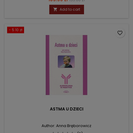
price
Add to cart

- 5.10 zł
favorite_border
ASTMA U DZIECI
Author: Anna Bręborowicz