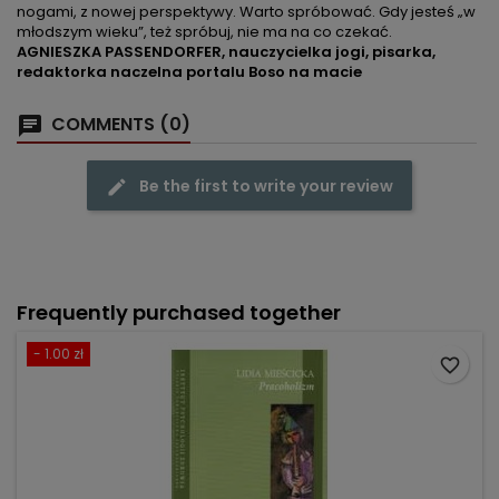
nogami, z nowej perspektywy. Warto spróbować. Gdy jesteś „w
młodszym wieku”, też spróbuj, nie ma na co czekać.
AGNIESZKA PASSENDORFER, nauczycielka jogi, pisarka,
redaktorka naczelna portalu Boso na macie
COMMENTS (0)
Be the first to write your review
Frequently purchased together
- 1.00 zł
favorite_border