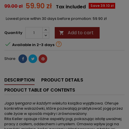
59.90 zł
99.00 zł
Save 39.10 zł
Tax included
Lowest price within 30 days before promotion:
59.90 zł
Add to cart
Quantity



Available in 2-3 days
Share
DESCRIPTION
PRODUCT DETAILS
PRODUCT TABLE OF CONTENTS
Joga Iyengara w każdym wieku
to książka wyjątkowa. Oferuje
konkretne wskazówki, które pozwalają praktykować jogę przez
całe życie w sposób mądry i zrównoważony.
Rita Keller opisuje różne aspekty jogi, pokazując istotę uważnej
pracy z ciałem, oddechem i umysłem. Omawia wpływ jogi na