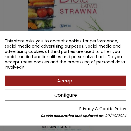
This store asks you to accept cookies for performance,
social media and advertising purposes. Social media and
DIETA ŁATWO STRAWNA
advertising cookies of third parties are used to offer you
social media functionalities and personalized ads. Do you
accept these cookies and the processing of personal data
Author: Anna Szczepańska
involved?
(0)
Accept
Price
Regular
58.90 zł
69.00 zł
price
Add to cart

Configure
Privacy & Cookie Policy
- 182.19 zł
favorite_border
Cookie declaration last updated on:
09/30/2024