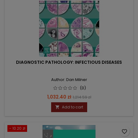
DIAGNOSTIC PATHOLOGY: INFECTIOUS DISEASES
Author: Dan Milner
(0)
Price
Regular
1,032.40 zł
1,214.59 zł
price
Add to cart

- 10.20 zł
favorite_border