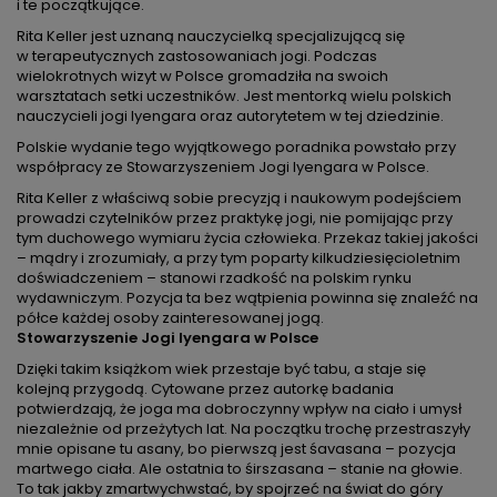
i te początkujące.
Rita Keller jest uznaną nauczycielką specjalizującą się
w terapeutycznych zastosowaniach jogi. Podczas
wielokrotnych wizyt w Polsce gromadziła na swoich
warsztatach setki uczestników. Jest mentorką wielu polskich
nauczycieli jogi Iyengara oraz autorytetem w tej dziedzinie.
Polskie wydanie tego wyjątkowego poradnika powstało przy
współpracy ze Stowarzyszeniem Jogi Iyengara w Polsce.
Rita Keller z właściwą sobie precyzją i naukowym podejściem
prowadzi czytelników przez praktykę jogi, nie pomijając przy
tym duchowego wymiaru życia człowieka. Przekaz takiej jakości
– mądry i zrozumiały, a przy tym poparty kilkudziesięcioletnim
doświadczeniem – stanowi rzadkość na polskim rynku
wydawniczym. Pozycja ta bez wątpienia powinna się znaleźć na
półce każdej osoby zainteresowanej jogą.
Stowarzyszenie Jogi Iyengara w Polsce
Dzięki takim książkom wiek przestaje być tabu, a staje się
kolejną przygodą. Cytowane przez autorkę badania
potwierdzają, że joga ma dobroczynny wpływ na ciało i umysł
niezależnie od przeżytych lat. Na początku trochę przestraszyły
mnie opisane tu asany, bo pierwszą jest śavasana – pozycja
martwego ciała. Ale ostatnia to śirszasana – stanie na głowie.
To tak jakby zmartwychwstać, by spojrzeć na świat do góry