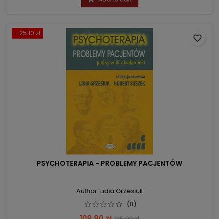
- 25.10 zł
favorite_border
PSYCHOTERAPIA - PROBLEMY PACJENTÓW
Author: Lidia Grzesiuk
(0)
Price
Regular
109.90 zł
135.00 zł