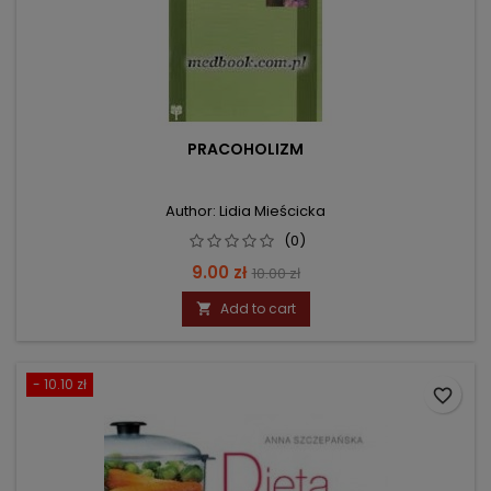
PRACOHOLIZM
Author: Lidia Mieścicka
(0)
Price
Regular
9.00 zł
10.00 zł
price
Add to cart

- 10.10 zł
favorite_border