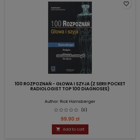
favorite_border
100 ROZPOZNAŃ - GŁOWA I SZYJA (Z SERII POCKET
RADIOLOGIST TOP 100 DIAGNOSES)
Author: Rick Harnsberger
(0)
Price
99.90 zł
Add to cart
