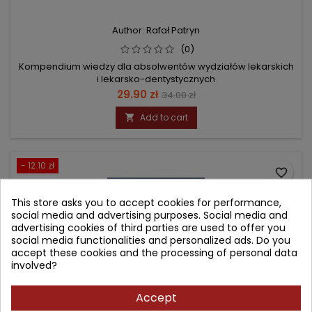
Author: Rafał Patryn
(0)
Kompendium wiedzy dla absolwentów wydziałów lekarskich
i lekarsko-dentystycznych
Price
Regular
29.90 zł
34.00 zł
price
Add to cart

- 12.10 zł
favorite_border
This store asks you to accept cookies for performance,
social media and advertising purposes. Social media and
advertising cookies of third parties are used to offer you
social media functionalities and personalized ads. Do you
accept these cookies and the processing of personal data
involved?
Accept