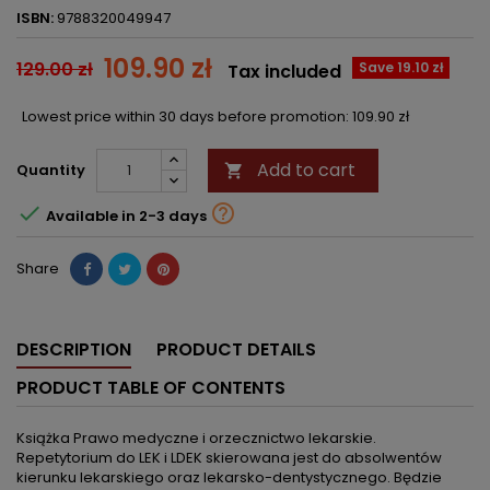
ISBN:
9788320049947
109.90 zł
129.00 zł
Save 19.10 zł
Tax included
Lowest price within 30 days before promotion:
109.90 zł
Add to cart
Quantity



Available in 2-3 days
Share
DESCRIPTION
PRODUCT DETAILS
PRODUCT TABLE OF CONTENTS
Książka Prawo medyczne i orzecznictwo lekarskie.
Repetytorium do LEK i LDEK skierowana jest do absolwentów
kierunku lekarskiego oraz lekarsko-dentystycznego. Będzie