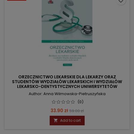
favorite_border
ORZECZNICTWO LEKARSKIE DLA LEKARZY ORAZ
STUDENTÓW WYDZIAŁÓW LEKARSKICH I WYDZIAŁÓW
LEKARSKO-DENTYSTYCZNYCH UNIWERSYTETÓW
MEDYCZN
Author: Anna Wilmowska-Pietruszyńska
(0)
Price
Regular
33.90 zł
59.00 zł
price
Add to cart
