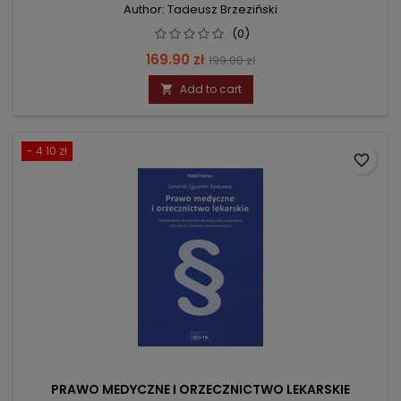
Author: Tadeusz Brzeziński
(0)
Price
Regular
169.90 zł
199.00 zł
price
Add to cart

- 4.10 zł
favorite_border
PRAWO MEDYCZNE I ORZECZNICTWO LEKARSKIE