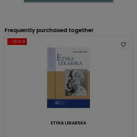
Frequently purchased together
- 29.10 zł
favorite_border
ETYKA LEKARSKA