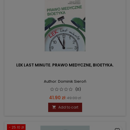
LEK LAST MINUTE. PRAWO MEDYCZNE, BIOETYKA.
Author: Dominik Sieroń
(0)
Price
Regular
41.90 zł
49.00 zł
price
Add to cart

- 25.10 zł