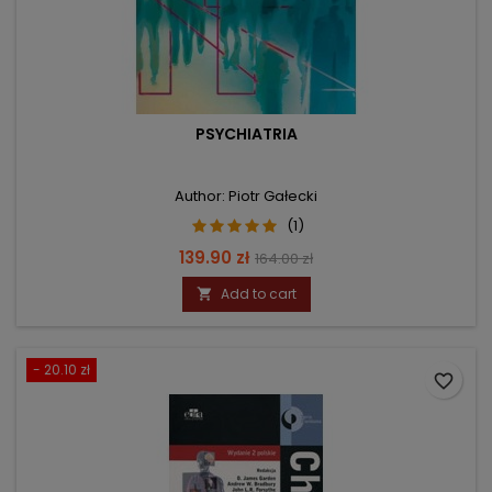
PSYCHIATRIA
Author: Piotr Gałecki
(1)
Price
Regular
139.90 zł
164.00 zł
price
Add to cart

- 20.10 zł
favorite_border