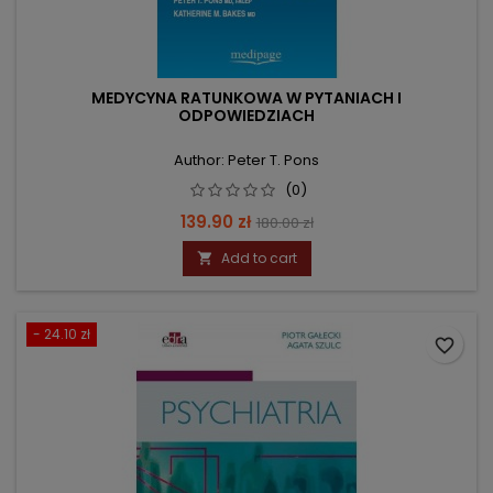
MEDYCYNA RATUNKOWA W PYTANIACH I
ODPOWIEDZIACH
Author: Peter T. Pons
(0)
Price
Regular
139.90 zł
180.00 zł
price
Add to cart

- 24.10 zł
favorite_border