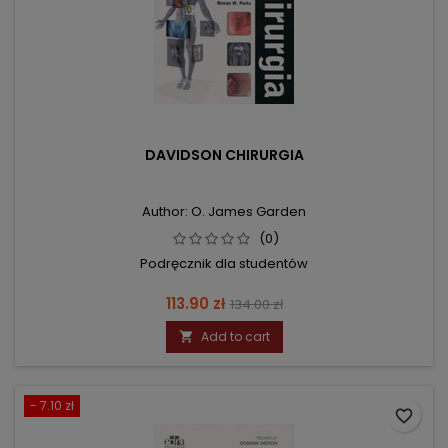
DAVIDSON CHIRURGIA
Author: O. James Garden
(0)
Podręcznik dla studentów
Price
Regular
113.90 zł
134.00 zł
price
Add to cart

- 7.10 zł
favorite_border