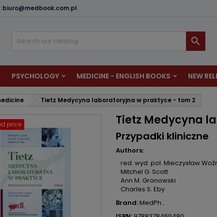
:
biuro@medbook.com.pl
dd to wishlist
reate wishlist
ign in

u need to be logged in to save products in your wishlist.
shlist name
PSYCHOLOGY
MEDICINE - ENGLISH BOOKS
NEW REL
Cancel
Sign i
edicine
Tietz Medycyna laboratoryjna w praktyce - tom 2
Cancel
Create wishlis
Tietz Medycyna la
d price
Przypadki kliniczne
Authors:
red. wyd. pol. Mieczysław Woź
Mitchel G. Scott
Ann M. Gronowski
Charles S. Eby
Brand:
MedPh...
ISBN:
9788378460480