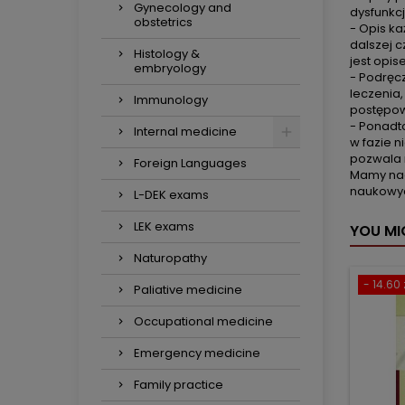
Gynecology and
dysfunkcj
obstetrics
- Opis k
dalszej 
Histology &
jest opis
embryology
- Podręc
leczenia
Immunology
postępow
- Ponadt
Internal medicine
w fazie 
pozwala 
Foreign Languages
Mamy nad
naukowyc
L-DEK exams
LEK exams
YOU MI
Naturopathy
- 14.60 
Paliative medicine
Occupational medicine
Emergency medicine
Family practice