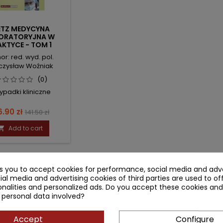
ETZ MEDYCYNA
ORATORYJNA W
KTYCE - TOM 1
or: red. wyd. pol.
czysław Woźniak
(0)
ypadki kliniczne
ice
Regular
6.90 zł
141.50 zł
price
Add to cart

MENTS (0)
ks you to accept cookies for performance, social media and adve
ial media and advertising cookies of third parties are used to of
nalities and personalized ads. Do you accept these cookies and
Be the first to write you
 personal data involved?
Accept
Configure