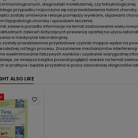
i immunologicznych, diagnostyki molekularnej, czy toksykologicznej.
ażdego przypadku rozpoczyna się od przedstawienia historii choroby
części zostały omówione relacje pomiędzy wynikami, objawami chor
em fizjopatologii choroby i sposobem leczenia.
znik zawiera ponadto informacje na temat zastosowania wielu now
, aktualnych zaleceń dotyczących prewencji opartej na użyciu labor
ania w medycynie laboratoryjnej.
o zostały przedstawione przykładowe czynniki mające wpływ na pow
niezależnej od tego procesu. Zrozumienie mechanizmów interferencj
na wyeliminowanie fałszywych wyników i uzyskanie wiarygodnej infor
zieje, ze niniejsza książka pozwoli pogłębić wiedze na temat zast
h w praktyce i będzie przydatna w pracy zawodowej diagnostów labo
GHT ALSO LIKE
zł
favorite_border