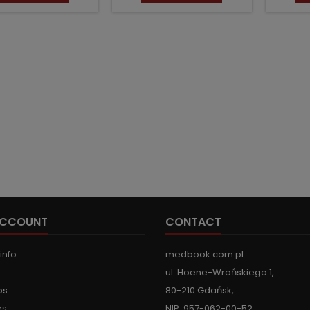
ACCOUNT
CONTACT
info
medbook.com.pl
ul. Hoene-Wrońskiego 1,
ps
80-210 Gdańsk,
es
NIP: 957-062-00-52,