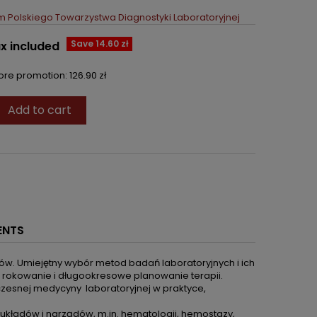
 Polskiego Towarzystwa Diagnostyki Laboratoryjnej
Save 14.60 zł
x included
fore promotion:
126.90 zł
Add to cart
ENTS
ów. Umiejętny wybór metod badań laboratoryjnych i ich
 rokowanie i długookresowe planowanie terapii.
czesnej medycyny laboratoryjnej w praktyce,
układów i narządów, m.in. hematologii, hemostazy,