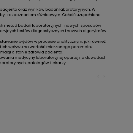
 pacjenta oraz wyników badań laboratoryjnych. W
oby i rozpoznaniem różnicowym. Całość uzupełniona
ych metod badań laboratoryjnych, nowych sposobów
atoryjnych testów diagnostycznych i nowych algorytmów
stawanie błędów w procesie analitycznym, jak również
i i ich wpływu na wartość mierzonego parametru
macji o stanie zdrowia pacjenta.
osowania medycyny laboratoryjnej opartej na dowodach
ratoryjnych, patologów i lekarzy
<
>