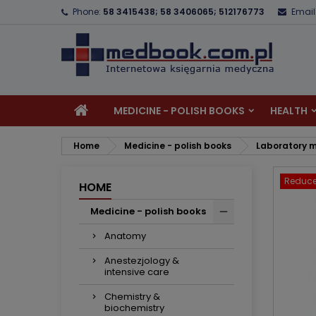
Phone:
58 3415438; 58 3406065; 512176773
Email
A
C
S
add_circle_outline
Yo
Wi
MEDICINE - POLISH BOOKS
HEALTH
Home
Medicine - polish books
Laboratory m
Reduce
HOME
Medicine - polish books
Anatomy
Anestezjology &
intensive care
Chemistry &
biochemistry