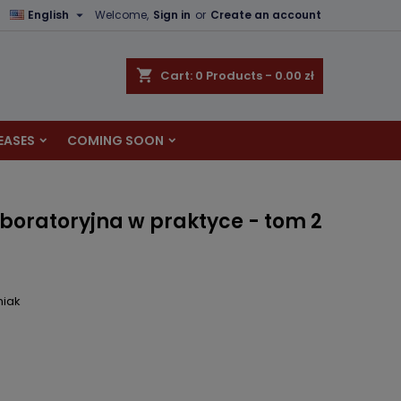

English
Welcome,
Sign in
or
Create an account
×
×
×
shopping_cart
Cart:
0
Products - 0.00 zł
EASES
COMING SOON
n
t
boratoryjna w praktyce - tom 2
niak