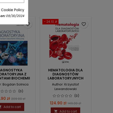
 Cookie Policy
 on:
09/30/2024
ł
- 24.10 zł
favorite_border
favorite_border
IAGNOSTYKA
HEMATOLOGIA DLA
ORATORYJNA Z
DIAGNOSTÓW
NTAMI BIOCHEMII
LABORATORYJNYCH
KLINICZNEJ
r: Bogdan Solnica
Author: Krzysztof
Lewandowski
(0)
(0)
ce
Regular
.90 zł
209.00 zł
Price
Regular
124.90 zł
149.00 zł
price
Add to cart

price
Add to cart
