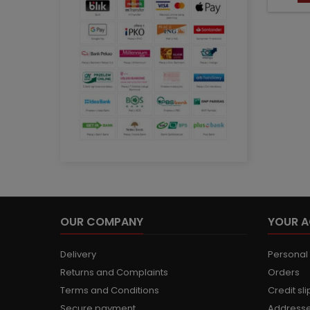
OUR COMPANY
YOUR 
Delivery
Personal 
Returns and Complaints
Orders
Terms and Conditions
Credit sli
Secure payment
Address