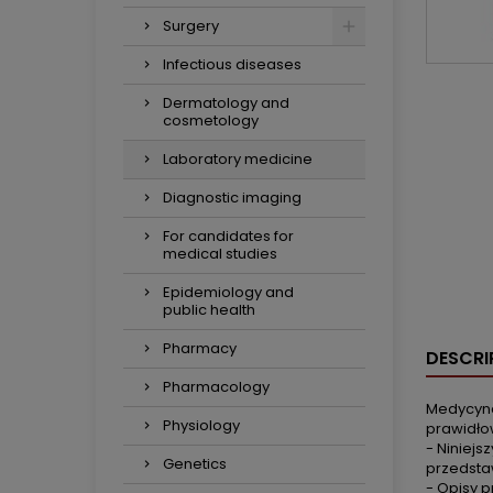
Surgery
Infectious diseases
Dermatology and
cosmetology
Laboratory medicine
Diagnostic imaging
For candidates for
medical studies
Epidemiology and
public health
Pharmacy
DESCRI
Pharmacology
Medycyna
Physiology
prawidło
- Niniej
Genetics
przedstaw
- Opisy 