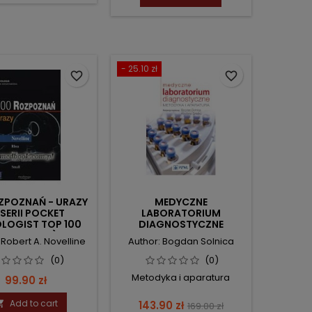
- 25.10 zł
favorite_border
favorite_border
ZPOZNAŃ - URAZY
MEDYCZNE
 SERII POCKET
LABORATORIUM
LOGIST TOP 100
DIAGNOSTYCZNE
DIAGNOSES)
 Robert A. Novelline
Author: Bogdan Solnica
(0)
(0)
Metodyka i aparatura
Price
99.90 zł
Add to cart
Price
Regular

143.90 zł
169.00 zł