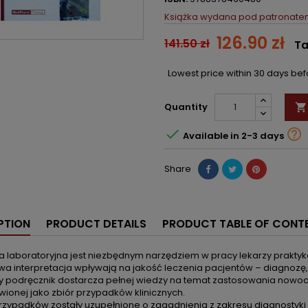
Książka wydana pod patronatem
126.90 zł
141.50 zł
Ta
Lowest price within 30 days be
Quantity



Available in 2-3 days
Share
PTION
PRODUCT DETAILS
PRODUCT TABLE OF CONT
 laboratoryjna jest niezbędnym narzędziem w pracy lekarzy praktyk
wa interpretacja wpływają na jakość leczenia pacjentów – diagnozę,
szy podręcznik dostarcza pełnej wiedzy na temat zastosowania nowo
ionej jako zbiór przypadków klinicznych.
przypadków zostały uzupełnione o zagadnienia z zakresu diagnostyki 