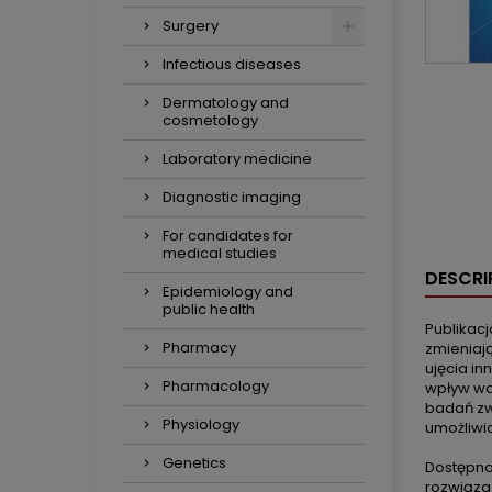
Surgery
Infectious diseases
Dermatology and
cosmetology
Laboratory medicine
Diagnostic imaging
For candidates for
medical studies
DESCRI
Epidemiology and
public health
Publikac
Pharmacy
zmieniaj
ujęcia i
Pharmacology
wpływ wd
badań zw
Physiology
umożliwi
Genetics
Dostępno
rozwiązań