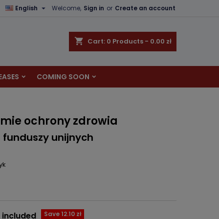

English
Welcome,
Sign in
or
Create an account
×
×
×
shopping_cart
Cart:
0
Products - 0.00 zł
EASES
COMING SOON
n
t
emie ochrony zdrowia
 funduszy unijnych
yk
Save 12.10 zł
 included