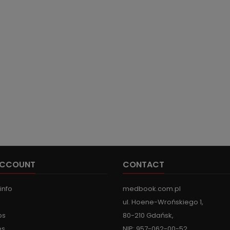
ACCOUNT
CONTACT
info
medbook.com.pl
ul. Hoene-Wrońskiego 1,
ps
80-210 Gdańsk,
es
NIP: 957-062-00-52,