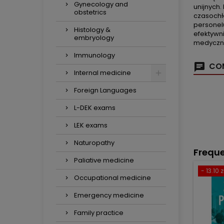
Gynecology and
unijnych.
obstetrics
czasochł
personel
Histology &
efektywn
embryology
medyczne
Immunology
COM
Internal medicine
Foreign Languages
L-DEK exams
LEK exams
Naturopathy
Freque
Paliative medicine
- 13.10 z
Occupational medicine
Emergency medicine
Family practice