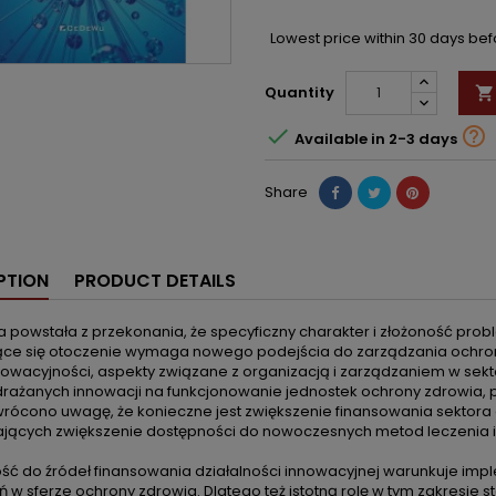
Lowest price within 30 days be
Quantity



Available in 2-3 days
Share
PTION
PRODUCT DETAILS
ja powstała z przekonania, że specyficzny charakter i złożoność pr
ące się otoczenie wymaga nowego podejścia do zarządzania ochro
nnowacyjności, aspekty związane z organizacją i zarządzaniem w sek
rażanych innowacji na funkcjonowanie jednostek ochrony zdrowia,
rócono uwagę, że konieczne jest zwiększenie finansowania sektora
ających zwiększenie dostępności do nowoczesnych metod leczenia i 
ść do źródeł finansowania działalności innowacyjnej warunkuje imp
 w sferze ochrony zdrowia. Dlatego też istotną rolę w tym zakresie