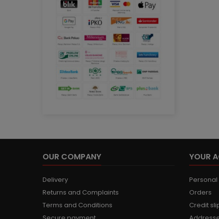
OUR COMPANY
YOUR 
Delivery
Personal 
Returns and Complaints
Orders
Terms and Conditions
Credit sli
Secure payment
Address