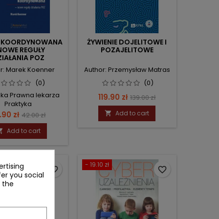
A KOORDYNOWANA
ŻYWIENIE DOJELITOWE I
NOWE REGUŁY
POZAJELITOWE
ZIAŁANIA POZ
r: Marek Koenner
Author: Przemysław Matras
(0)
(0)
teka Prawna lekarza
Price
Regular
119.90 zł
139.00 zł
Praktyka
price
ice
Regular
Add to cart
.90 zł

42.00 zł
price
Add to cart

ł
- 19.10 zł
rtising
favorite_border
favorite_border
fer you social
 the