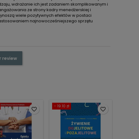
odzaju, wdrażanie ich jest zadaniem skomplikowanym i
ngażowania ze strony kadry menedżerskiej i
zynoszą wiele pozytywnych efektów w postaci
 zastosowaniem najnowocześniejszego sprzętu
r review
- 19.10 zł
favorite_border
favorite_border