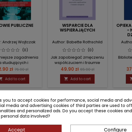
OWIE PUBLICZNE
WSPARCIE DLA
OPIEK
WSPIERAJĄCYCH
- 
D
: Andrzej Wojtczak
Author: Babette Rothschild
Autho
(0)
(0)
niejsze zagadnienia
Jak zapobiegać zmęczeniu
Biblio
a studiujących i
współczuciem i traumie
resowanych nauka o
zastępczej
ice
Regular
Price
Regular
Pr
.90 zł
49.90 zł
37
76.00 zł
65.00 zł
zdrowiu
price
price
Add to cart
Add to cart


ł
- 14.10 zł
- 20.10 z
ks you to accept cookies for performance, social media and adve
favorite_border
favorite_border
ial media and advertising cookies of third parties are used to of
nalities and personalized ads. Do you accept these cookies and
 personal data involved?
Accept
Configure