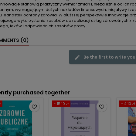
 Innowacje stanowią praktyczny wymiar zmian i, niezależnie od ich r
onnym, wymagającym dużych nakładów finansowych, inicjatywy i zaa
u jednostek ochrony zdrowia. W dłuższej perspektywie innowacje pr
iejszego wykorzystania zasobów do realizacji usług zdrowotnych z
go, leków i odpowiednich zasobów pracy.
MENTS (0)
Be the first to write you
ntly purchased together
ł
- 15.10 zł
- 4.10 zł
favorite_border
favorite_border