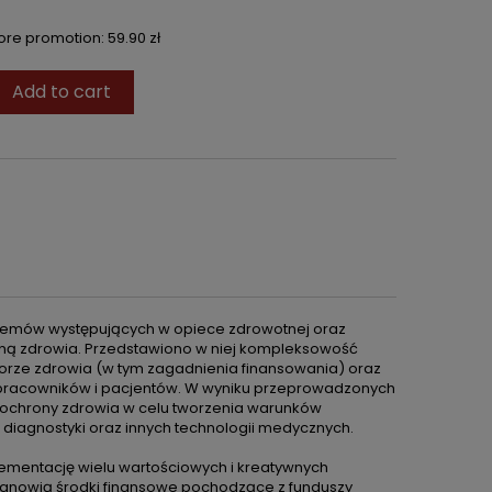
fore promotion:
59.90 zł
Add to cart
oblemów występujących w opiece zdrowotnej oraz
ną zdrowia. Przedstawiono w niej kompleksowość
torze zdrowia (w tym zagadnienia finansowania) oraz
 pracowników i pacjentów. W wyniku przeprowadzonych
 ochrony zdrowia w celu tworzenia warunków
diagnostyki oraz innych technologii medycznych.
lementację wielu wartościowych i kreatywnych
 stanowią środki finansowe pochodzące z funduszy