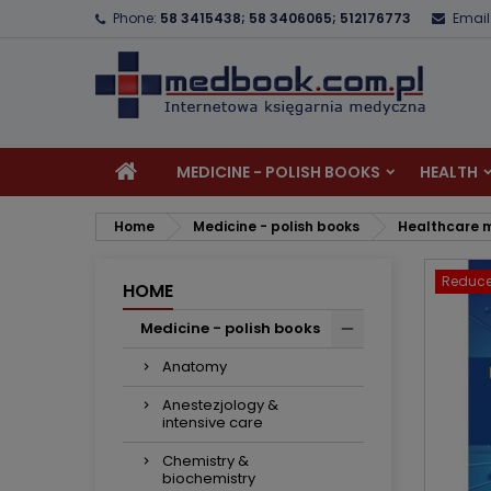
Phone:
58 3415438; 58 3406065; 512176773
Email
A
C
S
add_circle_outline
Yo
Wi
MEDICINE - POLISH BOOKS
HEALTH
Home
Medicine - polish books
Healthcare
Reduce
HOME
Medicine - polish books
Anatomy
Anestezjology &
intensive care
Chemistry &
biochemistry