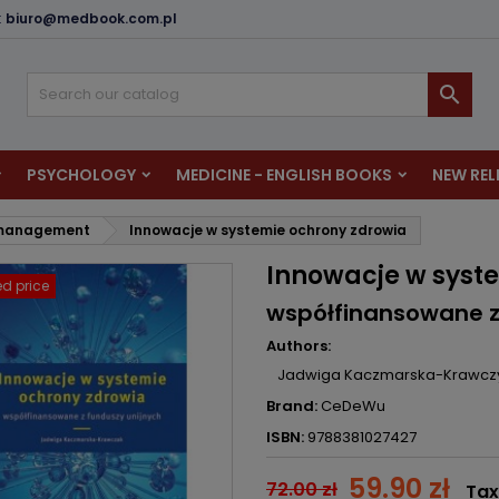
:
biuro@medbook.com.pl
dd to wishlist
reate wishlist
ign in

u need to be logged in to save products in your wishlist.
shlist name
PSYCHOLOGY
MEDICINE - ENGLISH BOOKS
NEW REL
Cancel
Sign i
 management
Innowacje w systemie ochrony zdrowia
Cancel
Create wishlis
Innowacje w syst
d price
współfinansowane z
Authors:
Jadwiga Kaczmarska-Krawcz
Brand:
CeDeWu
ISBN:
9788381027427
59.90 zł
72.00 zł
Tax