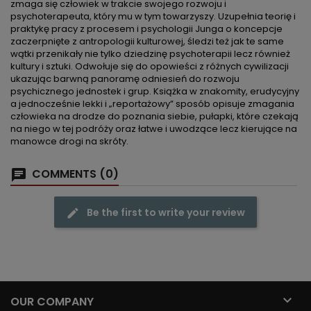
zmaga się człowiek w trakcie swojego rozwoju i
psychoterapeuta, który mu w tym towarzyszy. Uzupełnia teorię i
praktykę pracy z procesem i psychologii Junga o koncepcje
zaczerpnięte z antropologii kulturowej, śledzi też jak te same
wątki przenikały nie tylko dziedzinę psychoterapii lecz również
kultury i sztuki. Odwołuje się do opowieści z różnych cywilizacji
ukazując barwną panoramę odniesień do rozwoju
psychicznego jednostek i grup. Książka w znakomity, erudycyjny
a jednocześnie lekki i „reportażowy” sposób opisuje zmagania
człowieka na drodze do poznania siebie, pułapki, które czekają
na niego w tej podróży oraz łatwe i uwodzące lecz kierujące na
manowce drogi na skróty.
COMMENTS (0)
Be the first to write your review

OUR COMPANY