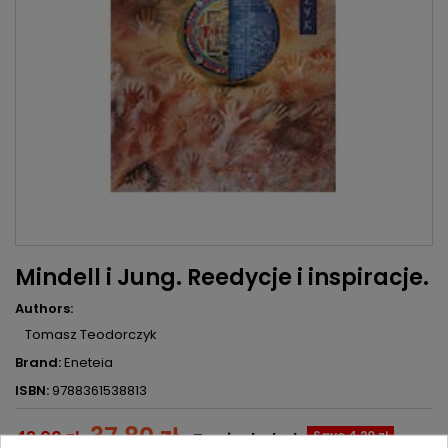
Mindell i Jung. Reedycje i inspiracje.
Authors:
Tomasz Teodorczyk
Brand:
Eneteia
ISBN:
9788361538813
37.80 zł
42.00 zł
Save 4.20 zł
Tax included