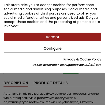
This store asks you to accept cookies for performance,
Lowest price within 30 days before promotion:
37.80 zł
social media and advertising purposes. Social media and
advertising cookies of third parties are used to offer you
social media functionalities and personalized ads. Do you
Product unavailable
Quantity
accept these cookies and the processing of personal data
involved?


Out of print
Accept
Share
Configure
Notify me about new stock
Enter your email address to get notifications about new stock of
Privacy & Cookie Policy
this product
Cookie declaration last updated on:
09/30/2024
SAVE
DESCRIPTION
PRODUCT DETAILS
Autor książki pisze z perspektywy psychologii procesu i własnej
wieloletniej praktyki o ponownym odczytywaniu
najważniejszych motywów i zjawisk psychicznych, z którymi