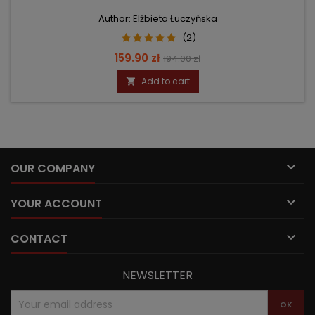
Author: Elżbieta Łuczyńska
(2)
Price
Regular
159.90 zł
194.00 zł
price
Add to cart


OUR COMPANY

YOUR ACCOUNT

CONTACT
NEWSLETTER