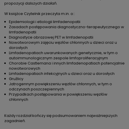
propozycji dalszych działań.
W książce Czytelnik przeczyta m.in. o::
Epidemiologii i etiologii limfadenopatii
Zasadach postępowania diagnostyczno-terapeutycznego w
limfadenopatii
Diagnostyce obrazowej PET w limfadenopatii
Nowotworowym zajęciu węzłów chłonnych u dzieci oraz u
dorosłych
Limfadenopatiach uwarunkowanych genetycznie, w tym o
autoimmunologicznym zespole limfoproliferacyjnym
Chorobie Castlemana i innych limfadenopatiach potencjalnie
nowotworowych
Limfadenopatiach infekcyjnych u dzieci oraz u dorosłych
Gruźlicy
Jatrogennym powiększeniu węzłów chłonnych, w tym o
odczynach poszczepiennych
Przypadkach postępowania w powiększeniu węzłów
chłonnych
Każdy rozdział kończy się podsumowaniem najważniejszych
zagadnień.