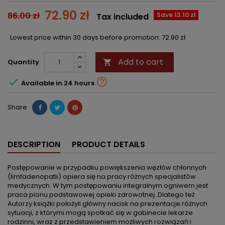
72.90 zł
86.00 zł
Save 13.10 zł
Tax included
Lowest price within 30 days before promotion:
72.90 zł
Add to cart
Quantity



Available in 24 hours
Share
DESCRIPTION
PRODUCT DETAILS
Postępowanie w przypadku powiększenia węzłów chłonnych
(limfadenopatii) opiera się na pracy różnych specjalistów
medycznych. W tym postępowaniu integralnym ogniwem jest
praca pionu podstawowej opieki zdrowotnej. Dlatego też
Autorzy książki położyli główny nacisk na prezentacje różnych
sytuacji, z którymi mogą spotkać się w gabinecie lekarze
rodzinni, wraz z przedstawieniem możliwych rozwiązań i