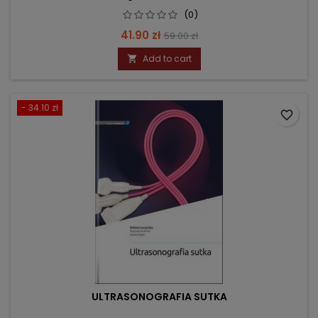
(0)
Price
Regular
41.90 zł
59.00 zł
price
Add to cart

- 34.10 zł
favorite_border
ULTRASONOGRAFIA SUTKA