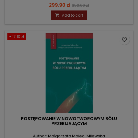
Price
Regular
299.90 zł
350.00 zł
price
Add to cart

- 17.10 zł
favorite_border
POSTĘPOWANIE W NOWOTWOROWYM BÓLU
PRZEBIJAJĄCYM
Author: Małgorzata Malec-Milewska