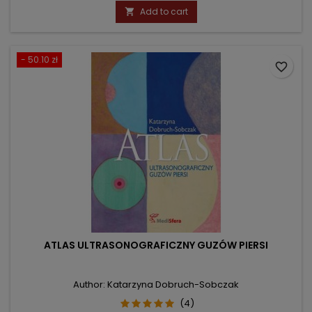
price
Add to cart

- 50.10 zł
favorite_border
ATLAS ULTRASONOGRAFICZNY GUZÓW PIERSI
Author: Katarzyna Dobruch-Sobczak
(4)