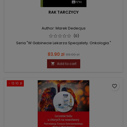
RAK TARCZYCY
Author: Marek Dedecjus
(0)
Seria "W Gabinecie Lekarza Specjalisty. Onkologia."
Price
Regular
83.90 zł
99.00 zł
price
Add to cart

- 13.10 zł
favorite_border