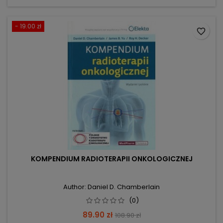
- 19.00 zł
favorite_border
KOMPENDIUM RADIOTERAPII ONKOLOGICZNEJ
Author: Daniel D. Chamberlain
(0)
Price
Regular
89.90 zł
108.90 zł