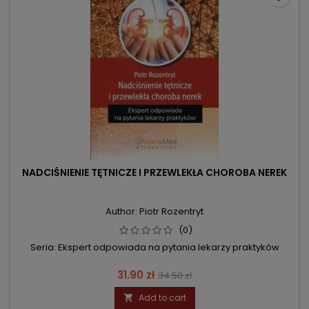
NADCIŚNIENIE TĘTNICZE I PRZEWLEKŁA CHOROBA NEREK
Author: Piotr Rozentryt
(0)
Seria: Ekspert odpowiada na pytania lekarzy praktyków
Price
Regular
31.90 zł
34.50 zł
price
Add to cart
