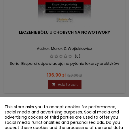
LECZENIE BÓLU U CHORYCH NA NOWOTWORY
Author: Marek Z. Wojtukiewicz
(0)
Seria: Eksperci odpowiadają na pytania lekarzy praktyków
Price
Regular
106.90 zł
120.00 zł
price
Add to cart

- 16.10 zł
This store asks you to accept cookies for performance,
favorite_border
social media and advertising purposes. Social media and
advertising cookies of third parties are used to offer you
social media functionalities and personalized ads. Do you
accept these cookies and the processing of personal data