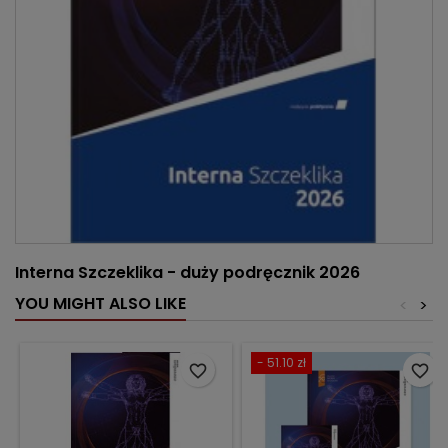
Interna Szczeklika - duży podręcznik 2026
YOU MIGHT ALSO LIKE
<
>
- 51.10 zł
favorite_border
favorite_border