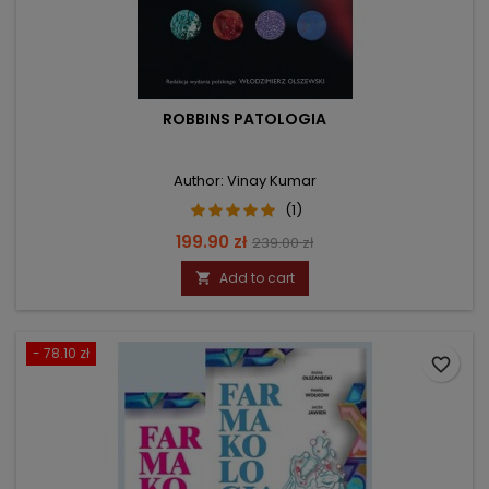
ROBBINS PATOLOGIA
Author: Vinay Kumar
(1)
Price
Regular
199.90 zł
239.00 zł
price
Add to cart

- 78.10 zł
favorite_border