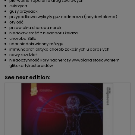
pierwotne zapalenie dróg żółciowych
cukrzyca
guzy przysadki
przypadkowo wykryty guz nadnercza (incydentaloma)
otyłość
przewlekła choroba nerek
niedokrwistość z niedoboru żelaza
choroba Stilla
udar niedokrwienny mózgu
immunoprofilaktyka chorób zakaźnych u dorosłych
nowy rozdział
niedoczynność kory nadnerczy wywołana stosowaniem
glikokortykosteroidów
See next edition: