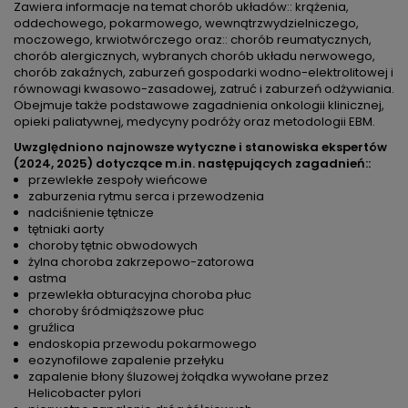
Zawiera informacje na temat chorób układów:: krążenia,
oddechowego, pokarmowego, wewnątrzwydzielniczego,
moczowego, krwiotwórczego oraz:: chorób reumatycznych,
chorób alergicznych, wybranych chorób układu nerwowego,
chorób zakaźnych, zaburzeń gospodarki wodno-elektrolitowej i
równowagi kwasowo-zasadowej, zatruć i zaburzeń odżywiania.
Obejmuje także podstawowe zagadnienia onkologii klinicznej,
opieki paliatywnej, medycyny podróży oraz metodologii EBM.
Uwzględniono najnowsze wytyczne i stanowiska ekspertów
(2024, 2025) dotyczące m.in. następujących zagadnień::
przewlekłe zespoły wieńcowe
zaburzenia rytmu serca i przewodzenia
nadciśnienie tętnicze
tętniaki aorty
choroby tętnic obwodowych
żylna choroba zakrzepowo-zatorowa
astma
przewlekła obturacyjna choroba płuc
choroby śródmiąższowe płuc
gruźlica
endoskopia przewodu pokarmowego
eozynofilowe zapalenie przełyku
zapalenie błony śluzowej żołądka wywołane przez
Helicobacter pylori