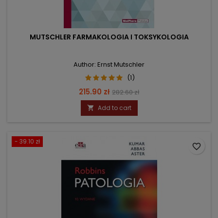
MUTSCHLER FARMAKOLOGIA I TOKSYKOLOGIA
Author: Ernst Mutschler
(1)
Price
Regular
215.90 zł
282.60 zł
price
Add to cart

- 39.10 zł
favorite_border