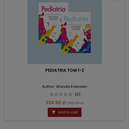
PEDIATRIA TOM 1-2
Author: Wanda Kawalec
(0)
Price
Regular
334.90 zł
398.00 zł
price
Add to cart
