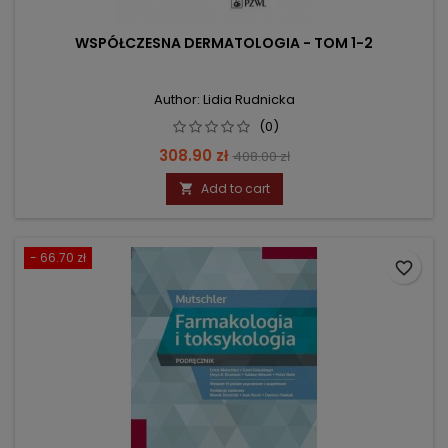
WSPÓŁCZESNA DERMATOLOGIA - TOM 1-2
Author: Lidia Rudnicka
(0)
Price
Regular
308.90 zł
408.00 zł
price
Add to cart

- 66.70 zł
favorite_border