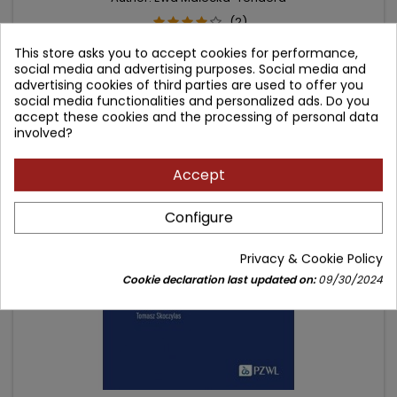
(2)
Podręcznik dla studentów medycyny
This store asks you to accept cookies for performance,
social media and advertising purposes. Social media and
Price
Regular
139.90 zł
169.00 zł
advertising cookies of third parties are used to offer you
social media functionalities and personalized ads. Do you
price
Add to cart

accept these cookies and the processing of personal data
involved?
- 49.10 zł
Accept
favorite_border
Configure
Privacy & Cookie Policy
Cookie declaration last updated on:
09/30/2024