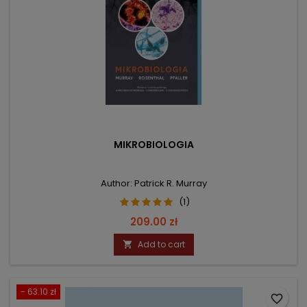
MIKROBIOLOGIA
Author: Patrick R. Murray
(1)
Price
209.00 zł
Add to cart

- 63.10 zł
favorite_border