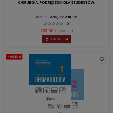
CHIRURGIA. PODRĘCZNIK DLA STUDENTÓW.
Author: Grzegorz Wallner
(0)
Price
Regular
259.90 zł
309.00 zł
price
Add to cart

- 99.10 zł
favorite_border