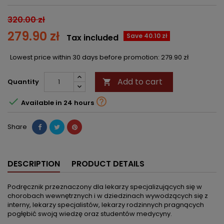
320.00 zł
279.90 zł
Save 40.10 zł
Tax included
Lowest price within 30 days before promotion:
279.90 zł
Add to cart
Quantity



Available in 24 hours
Share
DESCRIPTION
PRODUCT DETAILS
Podręcznik przeznaczony dla lekarzy specjalizujących się w
chorobach wewnętrznych i w dziedzinach wywodzących się z
interny, lekarzy specjalistów, lekarzy rodzinnych pragnących
pogłębić swoją wiedzę oraz studentów medycyny.