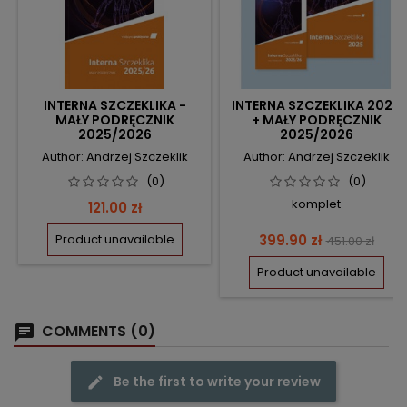
INTERNA SZCZEKLIKA -
INTERNA SZCZEKLIKA 2025
MAŁY PODRĘCZNIK
+ MAŁY PODRĘCZNIK
2025/2026
2025/2026
Author: Andrzej Szczeklik
Author: Andrzej Szczeklik
(0)
(0)
komplet
Price
121.00 zł
Price
Regular
Product unavailable
399.90 zł
451.00 zł
price
Product unavailable
COMMENTS (0)
Be the first to write your review