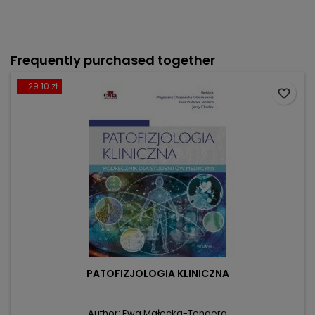
Frequently purchased together
- 29.10 zł
favorite_border
PATOFIZJOLOGIA KLINICZNA
Author: Ewa Małecka-Tendera