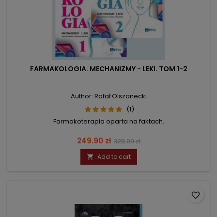
FARMAKOLOGIA. MECHANIZMY - LEKI. TOM 1-2
Author: Rafał Olszanecki
(1)
Farmakoterapia oparta na faktach.
Price
Regular
249.90 zł
328.00 zł
price
Add to cart

favorite_border