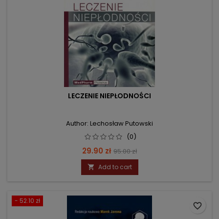
LECZENIE NIEPŁODNOŚCI
Author: Lechosław Putowski
(0)
Price
Regular
29.90 zł
95.00 zł
price
Add to cart

- 52.10 zł
favorite_border