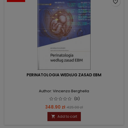
favorite_border
PERINATOLOGIA WEDŁUG ZASAD EBM
Author: Vincenzo Berghella
(0)
Price
Regular
348.90 zł
425.00 zł
price
Add to cart
