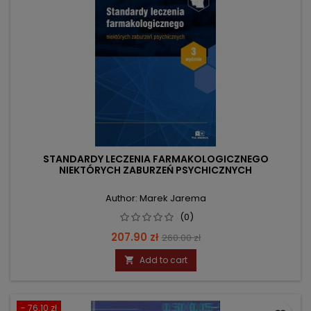
STANDARDY LECZENIA FARMAKOLOGICZNEGO
NIEKTÓRYCH ZABURZEŃ PSYCHICZNYCH
Author: Marek Jarema
(0)
Price
Regular
207.90 zł
260.00 zł
price
Add to cart

- 76.10 zł