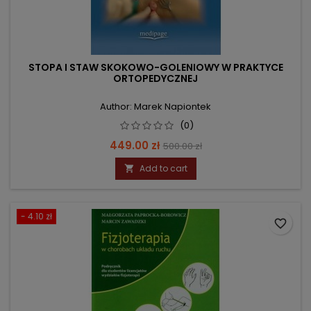
STOPA I STAW SKOKOWO-GOLENIOWY W PRAKTYCE
ORTOPEDYCZNEJ
Author: Marek Napiontek
(0)
Price
Regular
449.00 zł
500.00 zł
price
Add to cart

- 4.10 zł
favorite_border