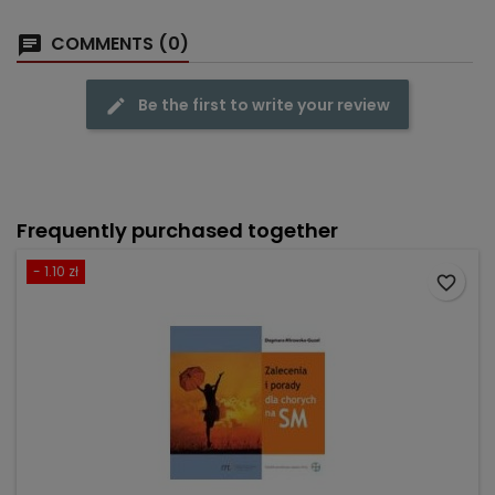
COMMENTS (0)
Be the first to write your review
Frequently purchased together
- 1.10 zł
favorite_border