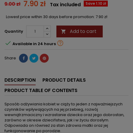
7.90 zł
9.00 zł
Save 1.10 zł
Tax included
Lowest price within 30 days before promotion:
7.90 zł
Add to cart
Quantity



Available in 24 hours
Share
DESCRIPTION
PRODUCT DETAILS
PRODUCT TABLE OF CONTENTS
Sposób odżywiania kobiet w ciąży to jeden z najważniejszych
czynników wpływających na jej przebieg, rozwój
wewnątrzmaciczny i wzrastanie dziecka oraz jego dobrostan,
zarówno w okresie dzieciństwa, jak i w życiu dorosłym.
Odpowiada on również za stan zdrowia matki oraz jej
funkcjonowanie po porodzie.