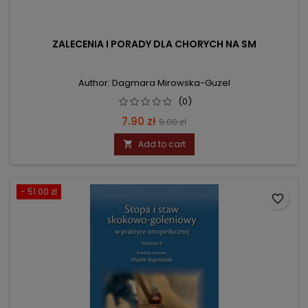
ZALECENIA I PORADY DLA CHORYCH NA SM
Author: Dagmara Mirowska-Guzel
(0)
Price
Regular
7.90 zł
9.00 zł
price
Add to cart

- 51.00 zł
favorite_border