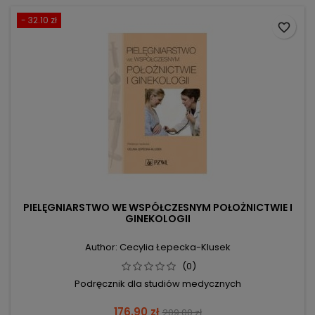
- 32.10 zł
favorite_border
PIELĘGNIARSTWO WE WSPÓŁCZESNYM POŁOŻNICTWIE I
GINEKOLOGII
Author: Cecylia Łepecka-Klusek
(0)
Podręcznik dla studiów medycznych
Price
Regular
176.90 zł
209.00 zł