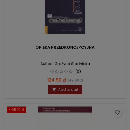
OPIEKA PRZEDKONCEPCYJNA
Author: Grażyna Stadnicka
(0)
Price
Regular
124.90 zł
149.00 zł
price
Add to cart

- 65.10 zł
favorite_border