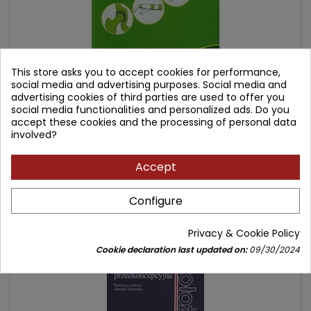
This store asks you to accept cookies for performance,
social media and advertising purposes. Social media and
FIZJOTERAPIA W CHOROBACH UKŁADU RUCHU
advertising cookies of third parties are used to offer you
social media functionalities and personalized ads. Do you
accept these cookies and the processing of personal data
Author: Marcin Zawadzki
involved?
(0)
Accept
Price
Regular
74.90 zł
79.00 zł
price
Add to cart

Configure
Privacy & Cookie Policy
- 24.10 zł
favorite_border
Cookie declaration last updated on:
09/30/2024