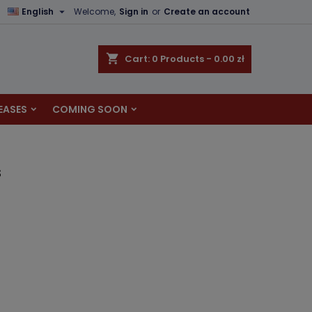

English
Welcome,
Sign in
or
Create an account
×
×
×
shopping_cart
Cart:
0
Products - 0.00 zł
EASES
COMING SOON
n
t
s