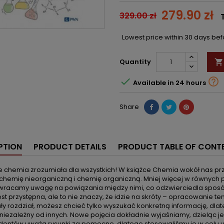
279.90 zł
329.00 zł
Lowest price within 30 days be
Quantity



Available in 24 hours
Share
PTION
PRODUCT DETAILS
PRODUCT TABLE OF CONT
e chemia zrozumiała dla wszystkich! W książce Chemia wokół nas pr
 chemię nieorganiczną i chemię organiczną. Mniej więcej w równych 
zwracamy uwagę na powiązania między nimi, co odzwierciedla spos
est przystępna, ale to nie znaczy, że idzie na skróty – opracowanie t
ły rozdział, możesz chcieć tylko wyszukać konkretną informację, dlate
niezależny od innych. Nowe pojęcia dokładnie wyjaśniamy, dzieląc je
udentów uważa rysunki za pomocne, dlatego stosowaliśmy je w celu