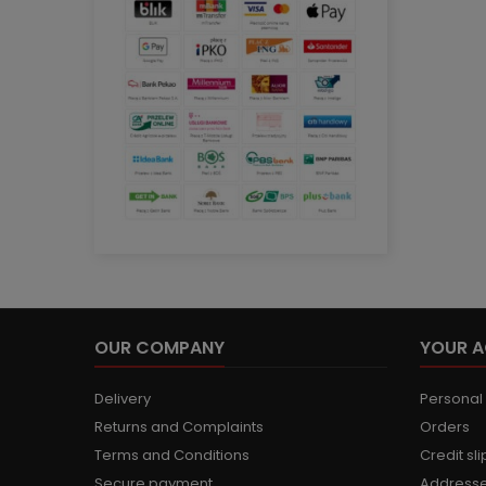
OUR COMPANY
YOUR 
Delivery
Personal 
Returns and Complaints
Orders
Terms and Conditions
Credit sli
Secure payment
Address