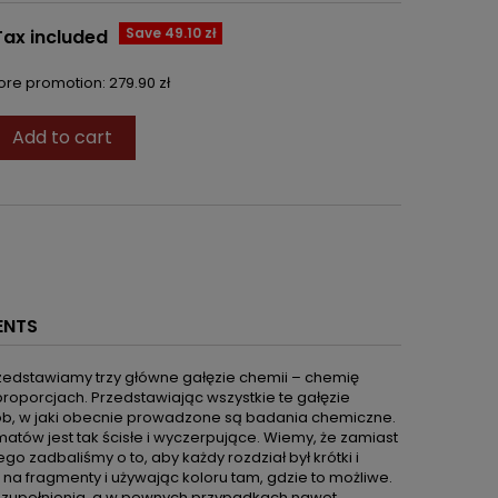
Save 49.10 zł
Tax included
fore promotion:
279.90 zł
Add to cart
ENTS
zedstawiamy trzy główne gałęzie chemii – chemię
proporcjach. Przedstawiając wszystkie te gałęzie
ób, w jaki obecnie prowadzone są badania chemiczne.
ematów jest tak ścisłe i wyczerpujące. Wiemy, że zamiast
go zadbaliśmy o to, aby każdy rozdział był krótki i
 na fragmenty i używając koloru tam, gdzie to możliwe.
 uzupełnienia, a w pewnych przypadkach nawet