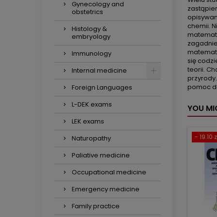
Gynecology and
zastąpien
obstetrics
opisywan
chemii. N
Histology &
matematy
embryology
zagadnie
matematy
Immunology
się codzi
teorii. C
Internal medicine
przyrody
pomoc dla
Foreign Languages
L-DEK exams
YOU MI
LEK exams
- 19.10 z
Naturopathy
Paliative medicine
Occupational medicine
Emergency medicine
Family practice