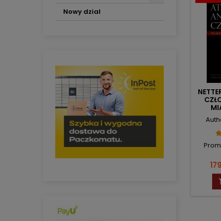
Nowy dzial
NETTE
CZŁO
MI
A
Auth
Prom
Pri
179