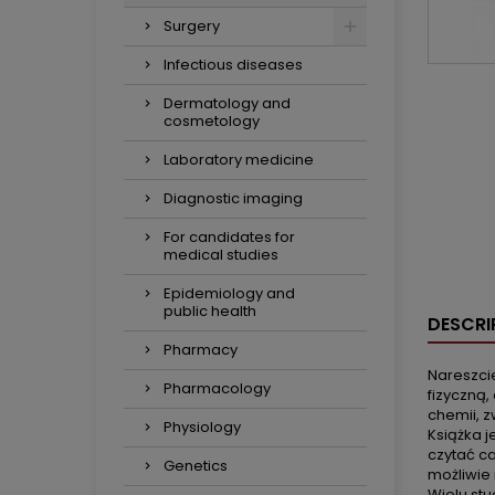
Surgery
Infectious diseases
Dermatology and
cosmetology
Laboratory medicine
Diagnostic imaging
For candidates for
medical studies
Epidemiology and
public health
DESCRI
Pharmacy
Nareszci
Pharmacology
fizyczną,
chemii, 
Physiology
Książka j
czytać ca
Genetics
możliwie 
Wielu st