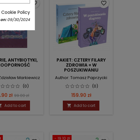
favorite_border
favorite_border
 Cookie Policy
 on:
09/30/2024
IE, ANTYBIOTYKI,
PAKIET: CZTERY FILARY
KOOPORNOŚĆ
ZDROWIA + W
POSZUKIWANIU
DIAGNOZY
 Zdzisław Markiewicz
Author: Tomasz Paprzycki
(0)
(0)
ice
Regular
Price
.90 zł
159.90 zł
99.00 zł
price
Add to cart
Add to cart


ł
- 19.10 zł