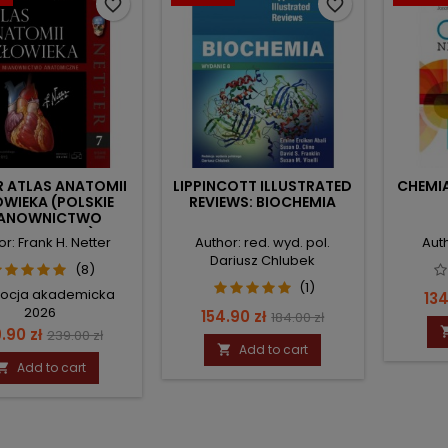
favorite_border
favorite_border
R ATLAS ANATOMII
LIPPINCOTT ILLUSTRATED
CHEMI
WIEKA (POLSKIE
REVIEWS: BIOCHEMIA
ANOWNICTWO
NATOMICZNE)
or: Frank H. Netter
Author: red. wyd. pol.
Aut
Dariusz Chlubek
(8)
(1)
ocja akademicka
Pri
134
2026
Price
Regular
154.90 zł
184.00 zł
ce
Regular
.90 zł
239.00 zł
price
Add to cart

price
Add to cart
