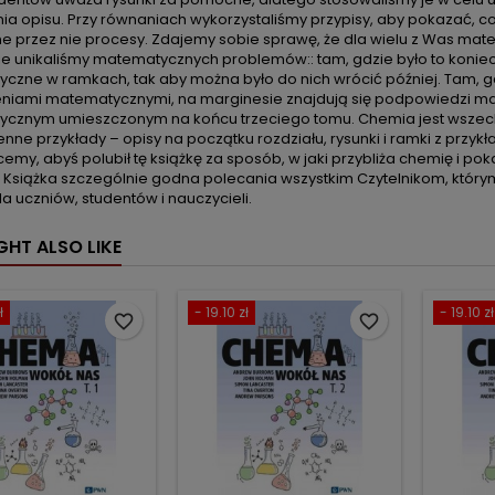
ia opisu. Przy równaniach wykorzystaliśmy przypisy, aby pokazać, co
e przez nie procesy. Zdajemy sobie sprawę, że dla wielu z Was ma
ie unikaliśmy matematycznych problemów:: tam, gdzie było to koniec
czne w ramkach, tak aby można było do nich wrócić później. Tam
niami matematycznymi, na marginesie znajdują się podpowiedzi m
cznym umieszczonym na końcu trzeciego tomu. Chemia jest wszecho
enne przykłady – opisy na początku rozdziału, rysunki i ramki z przy
hcemy, abyś polubił tę książkę za sposób, w jaki przybliża chemię i po
. Książka szczególnie godna polecania wszystkim Czytelnikom, który
 uczniów, studentów i nauczycieli.
GHT ALSO LIKE
ł
- 19.10 zł
- 19.10 zł
favorite_border
favorite_border