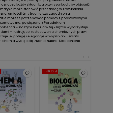
 oznacza każdy składnik, a przy rysunkach, by objaśnić
tematyka może stanowić przeszkodę w zrozumieniu
zne, umieściliśmy trudniejsze zagadnienia
, gdzie możesz potrzebować pomocy z podstawowymi
atematyczne, powiązane z Poradnikiem
becna w naszym życiu, a w tej książce wykorzystuje
kładami – ilustrujące zastosowania chemicznych praw i
kazuje jej potęgę i elegancję w wyjaśnianiu świata
m chemia wydaje się trudna i nudna. Nieoceniona
<
>
- 49.10 zł
favorite_border
favorite_border