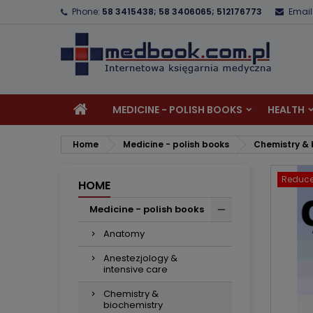
Phone:
58 3415438; 58 3406065; 512176773
Email
A
C
S
add_circle_outline
Yo
Wi
MEDICINE - POLISH BOOKS
HEALTH
Home
Medicine - polish books
Chemistry & 
Reduce
HOME
Medicine - polish books
Anatomy
Anestezjology &
intensive care
Chemistry &
biochemistry