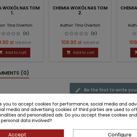
A WOKÓŁ NAS TOM
CHEMIA WOKÓŁ NAS TOM
CHEMIA
1.
2.
hor: Tina Overton
Author: Tina Overton
Auth
(0)
(0)
ce
Regular
Price
Regular
Pri
9.90 zł
109.90 zł
109
129.00 zł
129.00 zł
price
price
Add to cart
Add to cart


MENTS (0)
Be the first to write you
ks you to accept cookies for performance, social media and adve
ial media and advertising cookies of third parties are used to of
nalities and personalized ads. Do you accept these cookies and
 personal data involved?
ntly purchased together
Accept
Configure
zł
- 67.10 zł
- 15.10 zł