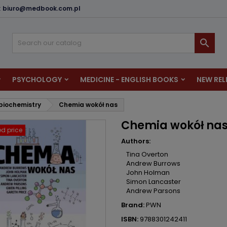
:
biuro@medbook.com.pl
dd to wishlist
reate wishlist
ign in

u need to be logged in to save products in your wishlist.
shlist name
PSYCHOLOGY
MEDICINE - ENGLISH BOOKS
NEW REL
Cancel
Sign i
biochemistry
Chemia wokół nas
Cancel
Create wishlis
Chemia wokół na
d price
Authors:
Tina Overton
Andrew Burrows
John Holman
Simon Lancaster
Andrew Parsons
Brand:
PWN
ISBN:
9788301242411