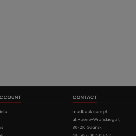
ACCOUNT
CONTACT
info
medbook.com.pl
ul. Hoene-Wrońskiego 1,
ps
80-210 Gdańsk,
es
NIP: 957-062-00-52,