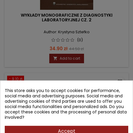
WYKŁADY MONOGRAFICZNE Z DIAGNOSTYKI
LABORATORYJNEJ CZ. 2
Author: Krystyna Sztefko
(0)
Price
Regular
34.90 zł
44.50 zł
price
Add to cart

- 9.10 zł
favorite_border
This store asks you to accept cookies for performance,
social media and advertising purposes. Social media and
advertising cookies of third parties are used to offer you
social media functionalities and personalized ads. Do you
accept these cookies and the processing of personal data
involved?
Accept