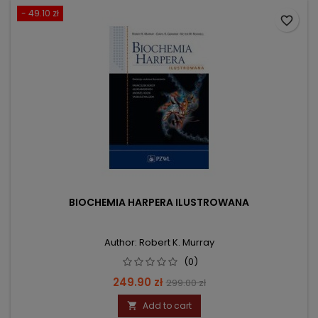
- 49.10 zł
favorite_border
BIOCHEMIA HARPERA ILUSTROWANA
Author: Robert K. Murray
(0)
Price
Regular
249.90 zł
299.00 zł
price
Add to cart
