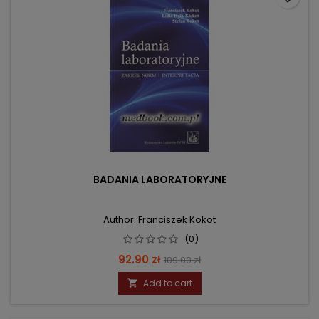
BADANIA LABORATORYJNE
Author: Franciszek Kokot
(0)
Price
Regular
92.90 zł
109.00 zł
price
Add to cart
