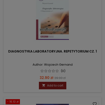
DIAGNOSTYKA LABORATORYJNA. REPETYTORIUM CZ. 1
Author: Wojciech Gernand
(0)
Price
Regular
32.90 zł
39.00 zł
price
Add to cart

- 16.10 zł
favorite_border