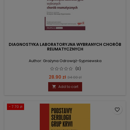
DIAGNOSTYKA LABORATORYJNA WYBRANYCH CHORÓB
REUMATYCZNYCH
Author: Grażyna Odrowąż-Sypniewska
(0)
Price
Regular
28.90 zł
34.00 zł
price
Add to cart

- 7.70 zł
favorite_border