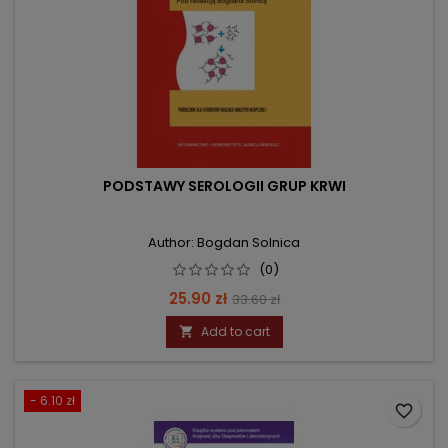
PODSTAWY SEROLOGII GRUP KRWI
Author: Bogdan Solnica
(0)
Price
Regular
25.90 zł
33.60 zł
price
Add to cart

- 6.10 zł
favorite_border