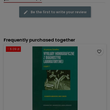
Be the first to write your review
Frequently purchased together
- 6.09 zł
favorite_border