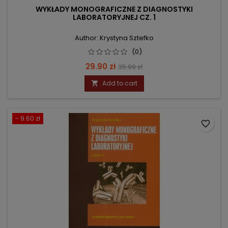
WYKŁADY MONOGRAFICZNE Z DIAGNOSTYKI
LABORATORYJNEJ CZ. 1
Author: Krystyna Sztefko
(0)
Price
Regular
29.90 zł
35.99 zł
price
Add to cart

- 9.60 zł
favorite_border