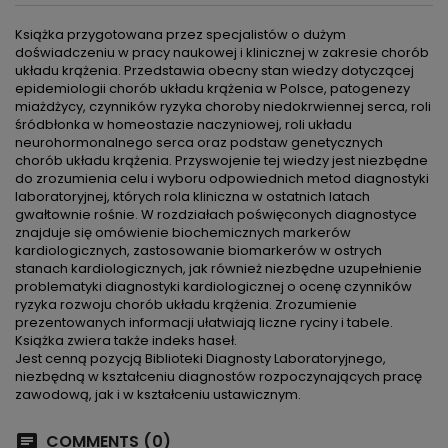
Książka przygotowana przez specjalistów o dużym
doświadczeniu w pracy naukowej i klinicznej w zakresie chorób
układu krążenia. Przedstawia obecny stan wiedzy dotyczącej
epidemiologii chorób układu krążenia w Polsce, patogenezy
miażdżycy, czynników ryzyka choroby niedokrwiennej serca, roli
śródbłonka w homeostazie naczyniowej, roli układu
neurohormonalnego serca oraz podstaw genetycznych
chorób układu krążenia. Przyswojenie tej wiedzy jest niezbędne
do zrozumienia celu i wyboru odpowiednich metod diagnostyki
laboratoryjnej, których rola kliniczna w ostatnich latach
gwałtownie rośnie. W rozdziałach poświęconych diagnostyce
znajduje się omówienie biochemicznych markerów
kardiologicznych, zastosowanie biomarkerów w ostrych
stanach kardiologicznych, jak również niezbędne uzupełnienie
problematyki diagnostyki kardiologicznej o ocenę czynników
ryzyka rozwoju chorób układu krążenia. Zrozumienie
prezentowanych informacji ułatwiają liczne ryciny i tabele.
Książka zwiera także indeks haseł.
Jest cenną pozycją Biblioteki Diagnosty Laboratoryjnego,
niezbędną w kształceniu diagnostów rozpoczynających pracę
zawodową, jak i w kształceniu ustawicznym.
COMMENTS (0)