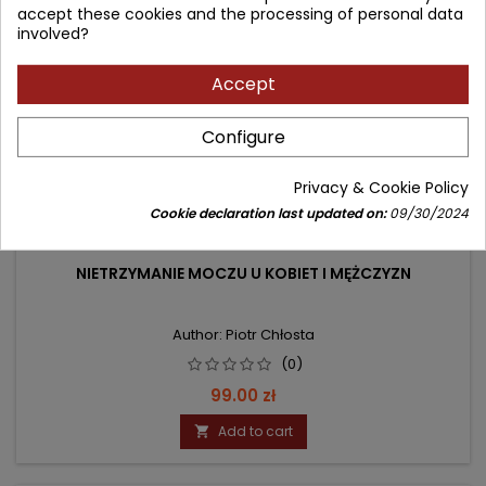
accept these cookies and the processing of personal data
involved?
Accept
Configure
Privacy & Cookie Policy
Cookie declaration last updated on:
09/30/2024
NIETRZYMANIE MOCZU U KOBIET I MĘŻCZYZN
Author: Piotr Chłosta
(0)
Price
99.00 zł
Add to cart
