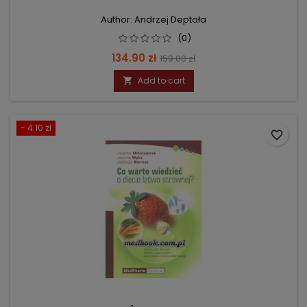
Author: Andrzej Deptała
(0)
Price
Regular
134.90 zł
159.00 zł
price
Add to cart

- 4.10 zł
favorite_border