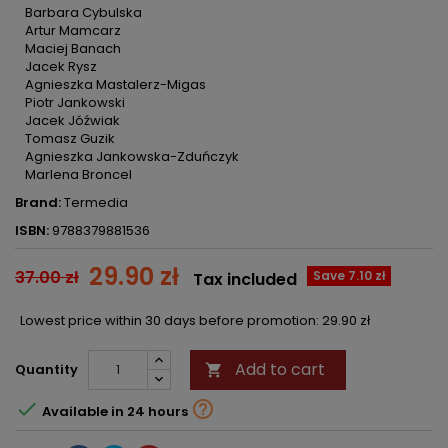
Barbara Cybulska
Artur Mamcarz
Maciej Banach
Jacek Rysz
Agnieszka Mastalerz-Migas
Piotr Jankowski
Jacek Jóźwiak
Tomasz Guzik
Agnieszka Jankowska-Zduńczyk
Marlena Broncel
Brand:
Termedia
ISBN:
9788379881536
29.90 zł
37.00 zł
Save 7.10 zł
Tax included
Lowest price within 30 days before promotion:
29.90 zł
Add to cart
Quantity



Available in 24 hours