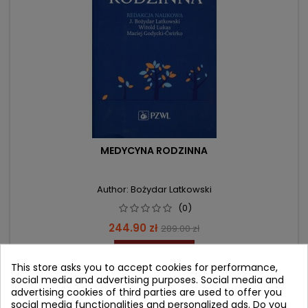
MEDYCYNA RODZINNA
Author: Bożydar Latkowski
(0)
Price
Regular
244.90 zł
289.00 zł
price
Add to cart

This store asks you to accept cookies for performance,
social media and advertising purposes. Social media and
advertising cookies of third parties are used to offer you
social media functionalities and personalized ads. Do you
favorite_border