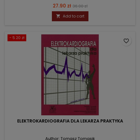
Price
Regular
27.90 zł
36.00 zł
price
Add to cart

- 5.20 zł
favorite_border
ELEKTROKARDIOGRAFIA DLA LEKARZA PRAKTYKA
Author: Tomasz Tomasik