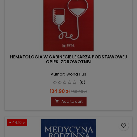
HEMATOLOGIA W GABINECIE LEKARZA PODSTAWOWEJ
OPIEKI ZDROWOTNEJ
Author: Iwona Hus
(0)
Price
Regular
134.90 zł
159.00 zł
price
Add to cart

- 44.10 zł
favorite_border