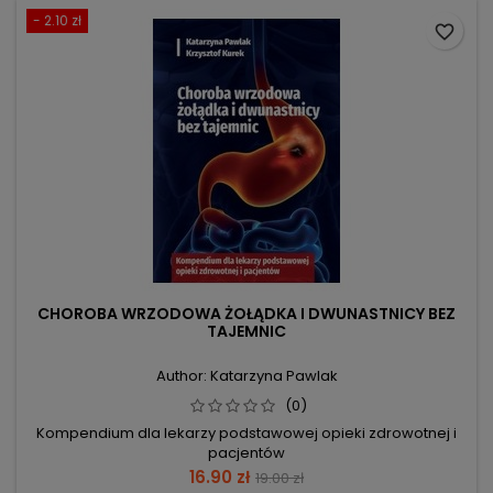
- 2.10 zł
favorite_border
CHOROBA WRZODOWA ŻOŁĄDKA I DWUNASTNICY BEZ
TAJEMNIC
Author: Katarzyna Pawlak
(0)
Kompendium dla lekarzy podstawowej opieki zdrowotnej i
pacjentów
Price
Regular
16.90 zł
19.00 zł