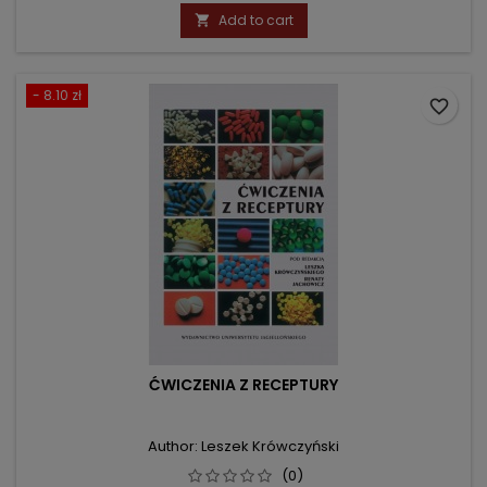
price
Add to cart

- 8.10 zł
favorite_border
ĆWICZENIA Z RECEPTURY
Author: Leszek Krówczyński
(0)