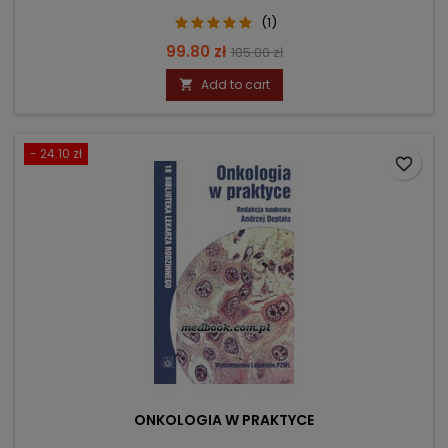
(1)
Price
Regular
99.80 zł
105.00 zł
price
Add to cart

- 24.10 zł
favorite_border
ONKOLOGIA W PRAKTYCE