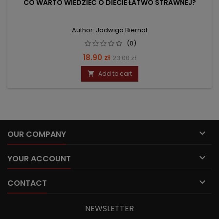
CO WARTO WIEDZIEĆ O DIECIE ŁATWO STRAWNEJ?
Author: Jadwiga Biernat
(0)
Price
Regular
18.90 zł
23.00 zł
price
Add to cart


OUR COMPANY

YOUR ACCOUNT

CONTACT
NEWSLETTER