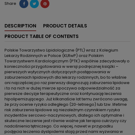
Share
DESCRIPTION
PRODUCT DETAILS
PRODUCT TABLE OF CONTENTS
Polskie Towarzystwo Lipidologiczne (PTL) wraz z Kolegium
Lekarzy Rodzinnych w Polsce (KLRwP) oraz Polskim
Towarzystwem Kardiologicznym (PTK) wspólnie zdecydowały o
konieczności przygotowania w wersji podręcznej książki –
pierwszych wytycznych dotyczących postępowania w
zaburzeniach lipidowych dla lekarzy rodzinnych, bo to właśnie
oni najczęściej po raz pierwszy diagnozują zaburzenia lipidowe
i to na nich w dużej mierze spoczywa odpowiedzialność za
pierwsze decyzje terapeutyczne oraz kontynuację leczenia
hipolipemizującego. Już kilkanaście lat temu zwrócono uwagę,
że przy ocenie ryzyka odległego (20-letniego) lub tzw. lifetime
risk zaburzenia lipidowe są niezależnym czynnikiem ryzyka
incydentów sercowo-naczyniowych, dlatego ich optymalne i
skuteczne leczenie jest równie ważne jak terapia cukrzycy czy
nadciśnienia tętniczego. Co więcej, nawet w przypadku
podjęcia leczenia dyslipidemii stoją przed nami wyzwania w