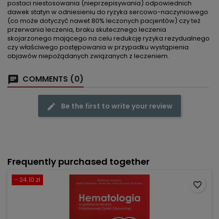
postaci niestosowania (nieprzepisywania) odpowiednich
dawek statyn w odniesieniu do ryzyka sercowo-naczyniowego
(co może dotyczyć nawet 80% leczonych pacjentów) czy też
przerwania leczenia, braku skutecznego leczenia
skojarzonego mającego na celu redukcję ryzyka rezydualnego
czy właściwego postępowania w przypadku wystąpienia
objawów niepożądanych związanych z leczeniem.
COMMENTS (0)
Be the first to write your review
Frequently purchased together
- 24.10 zł
favorite_border