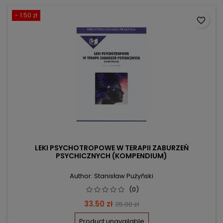
- 1.50 zł
favorite_border
LEKI PSYCHOTROPOWE W TERAPII ZABURZEŃ
PSYCHICZNYCH (KOMPENDIUM)
Author: Stanisław Pużyński
(0)
Price
Regular
33.50 zł
35.00 zł
price
Product unavailable