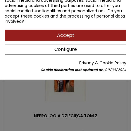
social media and advertising purposes. Social media and
advertising cookies of third parties are used to offer you
Price
Regular
57.96 zł
63.00 zł
social media functionalities and personalized ads. Do you
price
accept these cookies and the processing of personal data
Product unavailable
involved?
Accept
- 5.04 zł
favorite_border
Configure
Privacy & Cookie Policy
Cookie declaration last updated on:
09/30/2024
NEFROLOGIA DZIECIĘCA TOM 2