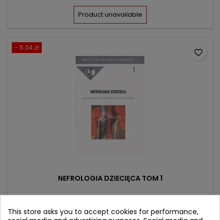
price
Product unavailable
- 5.04 zł
favorite_border
NEFROLOGIA DZIECIĘCA TOM 1
Author: Teresa Wyszyńska
This store asks you to accept cookies for performance,
(0)