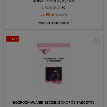
Author: Teresa Wyszyńska
(0)
Price
Regular
57.96 zł
63.00 zł
price
Product unavailable
- 2.10 zł
favorite_border
ROZPOZNAWANIE I LECZENIE CHORÓB TARCZYCY