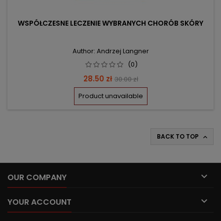
WSPÓŁCZESNE LECZENIE WYBRANYCH CHORÓB SKÓRY
Author: Andrzej Langner
(0)
Price
Regular
28.50 zł
30.00 zł
price
Product unavailable
BACK TO TOP


OUR COMPANY

YOUR ACCOUNT