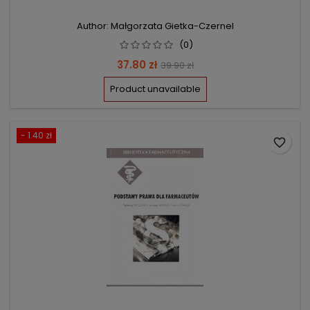
Author: Małgorzata Gietka-Czernel
(0)
Price
Regular
37.80 zł
39.90 zł
price
Product unavailable
- 1.40 zł
favorite_border