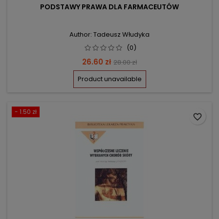
PODSTAWY PRAWA DLA FARMACEUTÓW
Author: Tadeusz Włudyka
(0)
Price
Regular
26.60 zł
28.00 zł
price
Product unavailable
- 1.50 zł
favorite_border