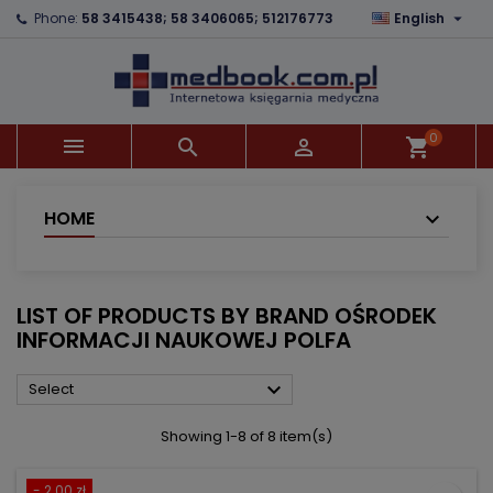

Phone:
58 3415438; 58 3406065; 512176773
English
×
×
×
×
Add to wishlist
((modalTitle))
Create wishlist
Sign in
add_circle_outline
((confirmMessage))
You need to be logged in to save products in your
Wishlist name
wishlist.
0



shopping_cart
((cancelText))
((modalDeleteText))
Cancel
Sign in
Cancel
Create wishlist
HOME
LIST OF PRODUCTS BY BRAND OŚRODEK
INFORMACJI NAUKOWEJ POLFA

Select
Showing 1-8 of 8 item(s)
- 2.00 zł