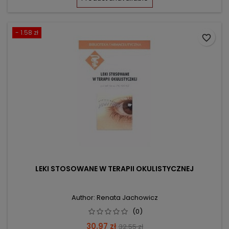
- 1.58 zł
favorite_border
LEKI STOSOWANE W TERAPII OKULISTYCZNEJ
Author: Renata Jachowicz
(0)
Price
Regular
30.97 zł
32.55 zł