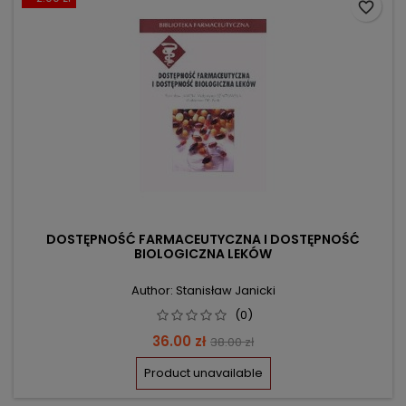
favorite_border
DOSTĘPNOŚĆ FARMACEUTYCZNA I DOSTĘPNOŚĆ
BIOLOGICZNA LEKÓW
Author: Stanisław Janicki
(0)
Price
Regular
36.00 zł
38.00 zł
price
Product unavailable