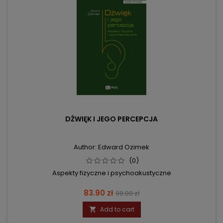
DŹWIĘK I JEGO PERCEPCJA
Author: Edward Ozimek
(0)
Aspekty fizyczne i psychoakustyczne
Price
Regular
83.90 zł
99.00 zł
price
Add to cart
