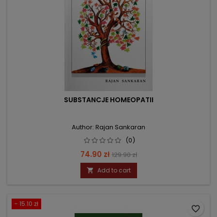
SUBSTANCJE HOMEOPATII
Author: Rajan Sankaran
(0)
Price
Regular
74.90 zł
129.90 zł
price
Add to cart

- 15.10 zł
favorite_border