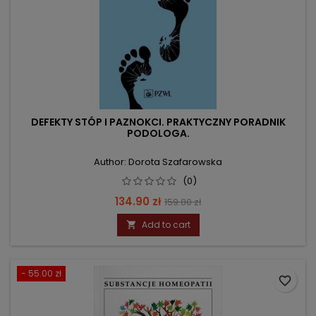
DEFEKTY STÓP I PAZNOKCI. PRAKTYCZNY PORADNIK
PODOLOGA.
Author: Dorota Szafarowska
(0)
Price
Regular
134.90 zł
159.00 zł
price
Add to cart

- 55.00 zł
favorite_border