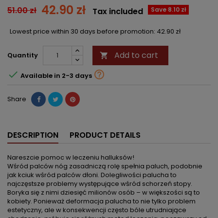
42.90 zł
51.00 zł
Save 8.10 zł
Tax included
Lowest price within 30 days before promotion:
42.90 zł
Add to cart
Quantity



Available in 2-3 days
Share
DESCRIPTION
PRODUCT DETAILS
Nareszcie pomoc w leczeniu halluksów!
Wśród palców nóg zasadniczą rolę spełnia paluch, podobnie
jak kciuk wśród palców dłoni. Dolegliwości palucha to
najczęstsze problemy występujące wśród schorzeń stopy.
Boryka się z nimi dziesięć milionów osób – w większości są to
kobiety. Ponieważ deformacja palucha to nie tylko problem
estetyczny, ale w konsekwencji często bóle utrudniające