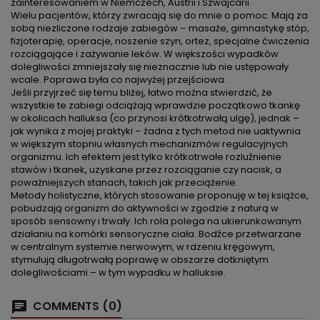
zainteresowaniem w Niemczech, Austrii i Szwajcarii.
Wielu pacjentów, którzy zwracają się do mnie o pomoc. Mają za
sobą niezliczone rodzaje zabiegów – masaże, gimnastykę stóp,
fizjoterapię, operacje, noszenie szyn, ortez, specjalne ćwiczenia
rozciągające i zażywanie leków. W większości wypadków
dolegliwości zmniejszały się nieznacznie lub nie ustępowały
wcale. Poprawa była co najwyżej przejściowa.
Jeśli przyjrzeć się temu bliżej, łatwo można stwierdzić, że
wszystkie te zabiegi odciążają wprawdzie początkowo tkankę
w okolicach halluksa (co przynosi krótkotrwałą ulgę), jednak –
jak wynika z mojej praktyki – żadna z tych metod nie uaktywnia
w większym stopniu własnych mechanizmów regulacyjnych
organizmu. Ich efektem jest tylko krótkotrwałe rozluźnienie
stawów i tkanek, uzyskane przez rozciąganie czy nacisk, a
poważniejszych stanach, takich jak przeciążenie.
Metody holistyczne, których stosowanie proponuję w tej książce,
pobudzają organizm do aktywności w zgodzie z naturą w
sposób sensowny i trwały. Ich rola polega na ukierunkowanym
działaniu na komórki sensoryczne ciała. Bodźce przetwarzane
w centralnym systemie nerwowym, w rdzeniu kręgowym,
stymulują długotrwałą poprawę w obszarze dotkniętym
dolegliwościami – w tym wypadku w halluksie.
COMMENTS (0)