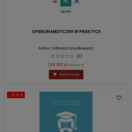
OPIEKUN MEDYCZNY W PRAKTYCE
Author: Elżbieta Szwałkiewicz
(0)
Price
Regular
134.90 zł
159.00 zł
price
Add to cart

- 12.10 zł
favorite_border