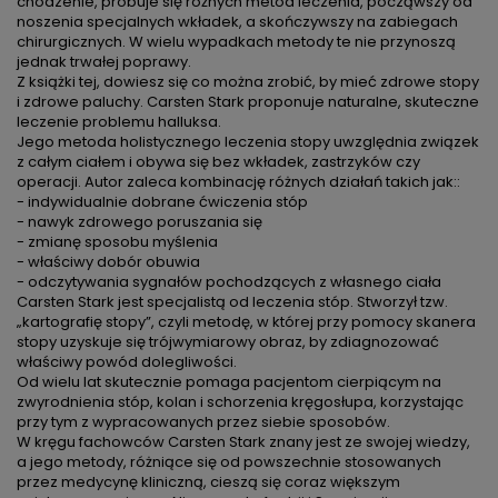
chodzenie, próbuje się różnych metod leczenia, począwszy od
noszenia specjalnych wkładek, a skończywszy na zabiegach
chirurgicznych. W wielu wypadkach metody te nie przynoszą
jednak trwałej poprawy.
Z książki tej, dowiesz się co można zrobić, by mieć zdrowe stopy
i zdrowe paluchy. Carsten Stark proponuje naturalne, skuteczne
leczenie problemu halluksa.
Jego metoda holistycznego leczenia stopy uwzględnia związek
z całym ciałem i obywa się bez wkładek, zastrzyków czy
operacji. Autor zaleca kombinację różnych działań takich jak::
- indywidualnie dobrane ćwiczenia stóp
- nawyk zdrowego poruszania się
- zmianę sposobu myślenia
- właściwy dobór obuwia
- odczytywania sygnałów pochodzących z własnego ciała
Carsten Stark jest specjalistą od leczenia stóp. Stworzył tzw.
„kartografię stopy”, czyli metodę, w której przy pomocy skanera
stopy uzyskuje się trójwymiarowy obraz, by zdiagnozować
właściwy powód dolegliwości.
Od wielu lat skutecznie pomaga pacjentom cierpiącym na
zwyrodnienia stóp, kolan i schorzenia kręgosłupa, korzystając
przy tym z wypracowanych przez siebie sposobów.
W kręgu fachowców Carsten Stark znany jest ze swojej wiedzy,
a jego metody, różniące się od powszechnie stosowanych
przez medycynę kliniczną, cieszą się coraz większym