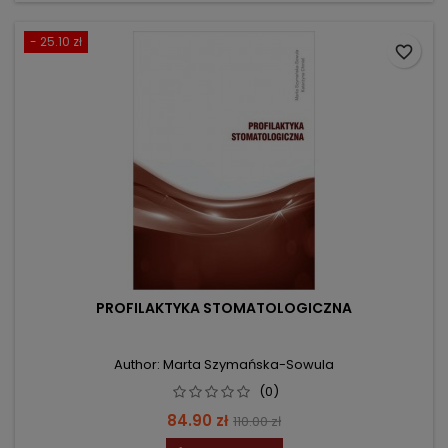
- 25.10 zł
favorite_border
PROFILAKTYKA STOMATOLOGICZNA
Author: Marta Szymańska-Sowula
(0)
Price
Regular
84.90 zł
110.00 zł
price