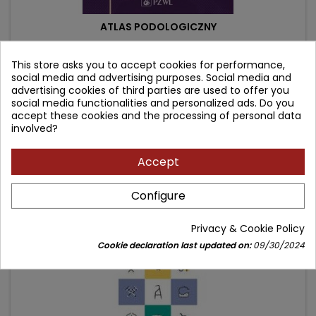
ATLAS PODOLOGICZNY
This store asks you to accept cookies for performance,
Author: Maria Klamczyńska
social media and advertising purposes. Social media and
(0)
advertising cookies of third parties are used to offer you
social media functionalities and personalized ads. Do you
Patologie skóry i paznokci
accept these cookies and the processing of personal data
involved?
Price
Regular
179.90 zł
209.00 zł
price
Add to cart

Accept
Configure
- 24.10 zł
favorite_border
Privacy & Cookie Policy
Cookie declaration last updated on:
09/30/2024