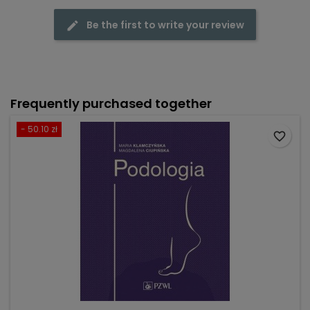
Be the first to write your review
Frequently purchased together
- 50.10 zł
favorite_border