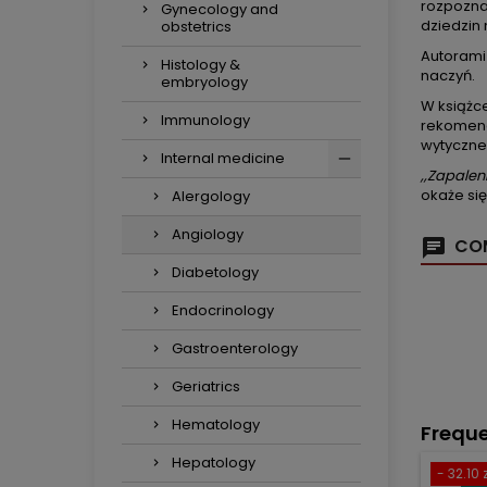
rozpozna
Gynecology and
dziedzin
obstetrics
Autorami 
Histology &
naczyń.
embryology
W książc
Immunology
rekomend
wytyczne
Internal medicine
,,Zapalen
okaże si
Alergology
Angiology
COM
Diabetology
Endocrinology
Gastroenterology
Geriatrics
Hematology
Freque
Hepatology
- 32.10 z