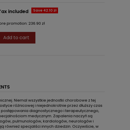
Save 42.10 zł
Tax included
fore promotion:
236.90 zł
Add to cart
ENTS
cznej. Niemal wszystkie jednostki chorobowe z tej
styce różnicowej i niejednokrotnie przez dłuższy czas
 postępowania diagnostycznego i terapeutycznego,
 specjalnościom medycznym. Zapalenia naczyń są
logów, pulmunologów, kardiologów, neurologów i
 również specjaliści innych dziedzin. Oczywiście, w