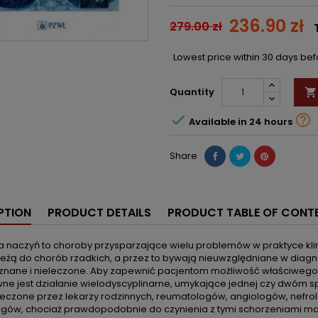
236.90 zł
279.00 zł
Lowest price within 30 days be
Quantity



Available in 24 hours
Share
PTION
PRODUCT DETAILS
PRODUCT TABLE OF CONT
 naczyń to choroby przysparzające wielu problemów w praktyce klini
eżą do chorób rzadkich, a przez to bywają nieuwzględniane w diagno
znane i nieleczone. Aby zapewnić pacjentom możliwość właściwego
ne jest działanie wielodyscyplinarne, umykające jednej czy dwóm
eczone przez lekarzy rodzinnych, reumatologów, angiologów, nefro
ogów, chociaż prawdopodobnie do czynienia z tymi schorzeniami mają