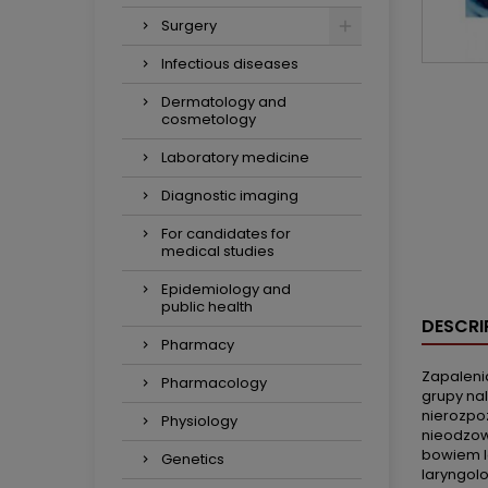
Surgery
Infectious diseases
Dermatology and
cosmetology
Laboratory medicine
Diagnostic imaging
For candidates for
medical studies
Epidemiology and
public health
DESCRI
Pharmacy
Zapalenia
Pharmacology
grupy nal
nierozpo
Physiology
nieodzow
bowiem l
Genetics
laryngol