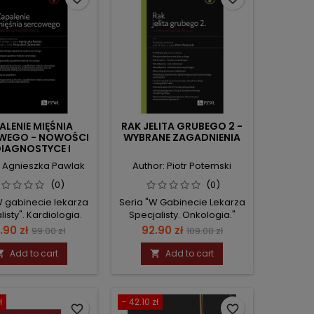
ALENIE MIĘŚNIA
RAK JELITA GRUBEGO 2 -
WEGO - NOWOŚCI
WYBRANE ZAGADNIENIA
IAGNOSTYCE I
LECZENIU
: Agnieszka Pawlak
Author: Piotr Potemski
(0)
(0)
W gabinecie lekarza
Seria "W Gabinecie Lekarza
listy". Kardiologia.
Specjalisty. Onkologia."
ice
Regular
Price
Regular
.90 zł
92.90 zł
99.00 zł
109.00 zł
price
price
Add to cart
Add to cart


ł
- 42.10 zł
favorite_border
favorite_border