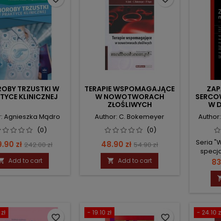
OBY TRZUSTKI W
TERAPIE WSPOMAGAJĄCE
ZAP
TYCE KLINICZNEJ
W NOWOTWORACH
SERCO
ZŁOŚLIWYCH
W D
r: Agnieszka Mądro
Author: C. Bokemeyer
Author
(0)
(0)
Seria "
ce
Regular
Price
Regular
.90 zł
48.90 zł
242.00 zł
54.90 zł
specja
price
price
Add to cart
Add to cart
Pr


83
 zł
- 19.10 zł
- 24.10 z
favorite_border
favorite_border