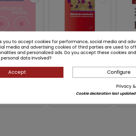
ks you to accept cookies for performance, social media and adve
ial media and advertising cookies of third parties are used to of
nalities and personalized ads. Do you accept these cookies and
IRURGIA PIERSI
NIEDOKRWISTOŚCI W
ZABIE
CHOROBACH
 personal data involved?
NOWOTWOROWYCH
GINE
 Henryk Witmanowski
Author: Tadeusz Pieńkowski
Author
Accept
Configure
P
(0)
(0)
Privacy &
e
Regular
Price
Regular
Pri
.90 zł
49.90 zł
135
1,009.00 zł
69.00 zł
Cookie declaration last updated
price
price
Add to cart
Add to cart

