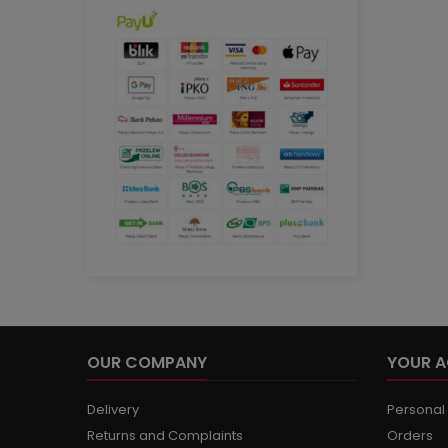
OUR COMPANY
YOUR 
Delivery
Personal 
Returns and Complaints
Orders