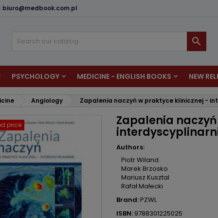
:
biuro@medbook.com.pl
dd to wishlist
reate wishlist
ign in

u need to be logged in to save products in your wishlist.
shlist name
PSYCHOLOGY
MEDICINE - ENGLISH BOOKS
NEW REL
Cancel
Sign i
icine
Angiology
Zapalenia naczyń w praktyce klinicznej - in
Cancel
Create wishlis
Zapalenia naczyń 
d price
interdyscyplinarn
Authors:
Piotr Wiland
Marek Brzosko
Mariusz Kusztal
Rafał Małecki
Brand:
PZWL
ISBN:
9788301225025