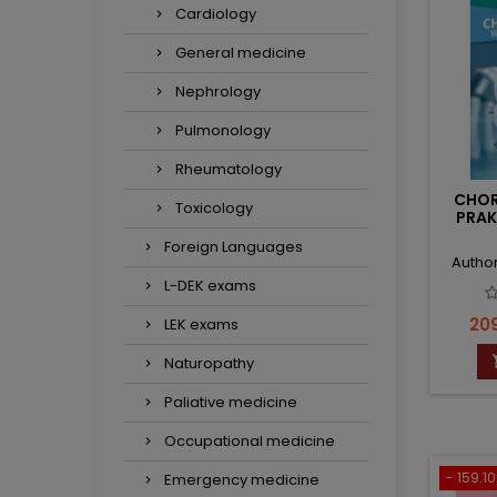
Cardiology
General medicine
Nephrology
Pulmonology
Rheumatology
CHOR
Toxicology
PRAK
Foreign Languages
Autho
L-DEK exams
Pri
209
LEK exams
Naturopathy
Paliative medicine
Occupational medicine
- 159.10
Emergency medicine