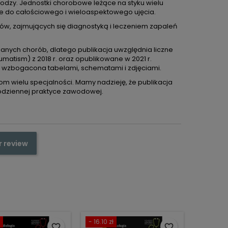
lodzy. Jednostki chorobowe leżące na styku wielu
e do całościowego i wieloaspektowego ujęcia.
ków, zajmujących się diagnostyką i leczeniem zapaleń
anych chorób, dlatego publikacja uwzględnia liczne
atism) z 2018 r. oraz opublikowane w 2021 r.
 wzbogacona tabelami, schematami i zdjęciami.
m wielu specjalności. Mamy nadzieję, że publikacja
codziennej praktyce zawodowej.
r review
- 16.10 zł
favorite_border
favorite_border