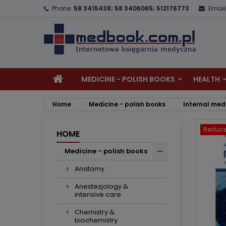
Phone:
58 3415438; 58 3406065; 512176773
Email
A
C
S
add_circle_outline
Yo
Wi
MEDICINE - POLISH BOOKS
HEALTH
Home
Medicine - polish books
Internal med
Reduce
HOME
Medicine - polish books
Anatomy
Anestezjology &
intensive care
Chemistry &
biochemistry