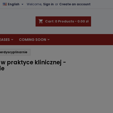

English
Welcome,
Sign in
or
Create an account
×
×
×
shopping_cart
Cart:
0
Products - 0.00 zł
EASES
COMING SOON
n
terdyscyplinarnie
t
w praktyce klinicznej -
ie