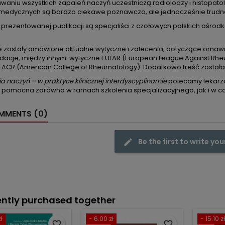
waniu wszystkich zapaleń naczyń uczestniczą radiolodzy i histopato
 medycznych są bardzo ciekawe poznawczo, ale jednocześnie trudn
prezentowanej publikacji są specjaliści z czołowych polskich ośrod
e zostały omówione aktualne wytyczne i zalecenia, dotyczące omawi
acje, między innymi wytyczne EULAR (European League Against Rheum
 ACR (American College of Rheumatology). Dodatkowo treść została
ia naczyń – w praktyce klinicznej interdyscyplinarnie
polecamy lekarzo
ę pomocna zarówno w ramach szkolenia specjalizacyjnego, jak i w 
MENTS (0)
Be the first to write you
ntly purchased together
ł
- 6.00 zł
- 15.10 zł
favorite_border
favorite_border