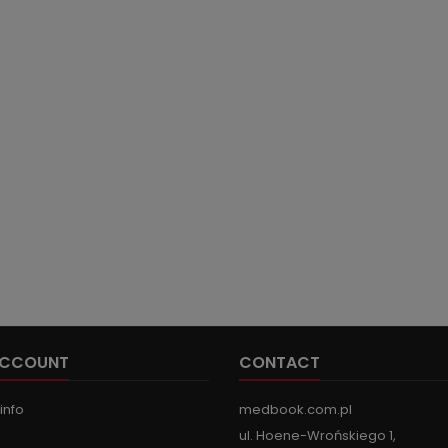
ACCOUNT
CONTACT
info
medbook.com.pl
ul. Hoene-Wrońskiego 1,