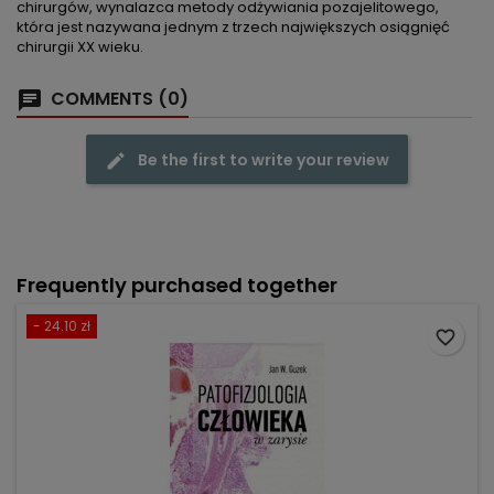
chirurgów, wynalazca metody odżywiania pozajelitowego,
która jest nazywana jednym z trzech największych osiągnięć
chirurgii XX wieku.
COMMENTS (0)
Be the first to write your review
Frequently purchased together
- 24.10 zł
favorite_border