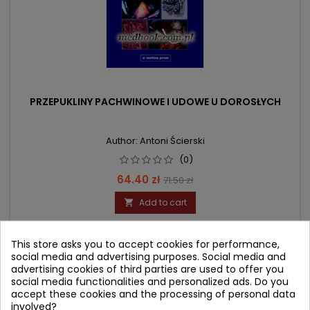
PRZEPUKLINY PACHWINOWE I UDOWE U DOROSŁYCH
Author: Antoni Ścierski
(0)
Price
Regular
64.40 zł
71.50 zł
price
Add to cart

This store asks you to accept cookies for performance,
- 20.10 zł
social media and advertising purposes. Social media and
favorite_border
advertising cookies of third parties are used to offer you
social media functionalities and personalized ads. Do you
accept these cookies and the processing of personal data
involved?