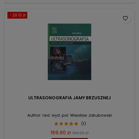
- 29.10 zł
favorite_border
ULTRASONOGRAFIA JAMY BRZUSZNEJ
Author: red. wyd. pol. Wiesław Jakubowski
(1)
Price
Regular
169.90 zł
199.00 zł