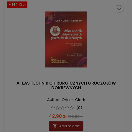
- 146.10 zł
favorite_border
ATLAS TECHNIK CHIRURGICZNYCH GRUCZOŁÓW
DOKREWNYCH
Author: Orlo H. Clark
(0)
Price
Regular
42.90 zł
189.00 zł
price
Add to cart
