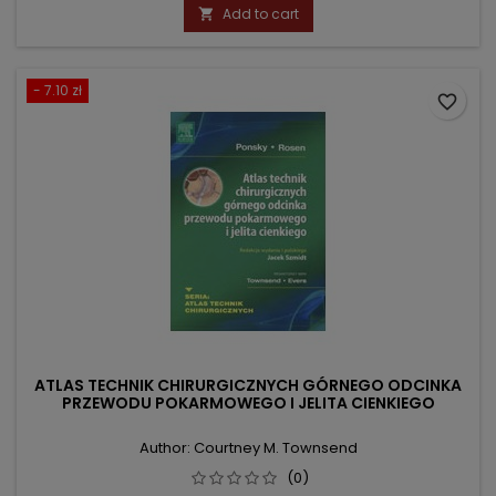
price
Add to cart

- 7.10 zł
favorite_border
ATLAS TECHNIK CHIRURGICZNYCH GÓRNEGO ODCINKA
PRZEWODU POKARMOWEGO I JELITA CIENKIEGO
Author: Courtney M. Townsend
(0)