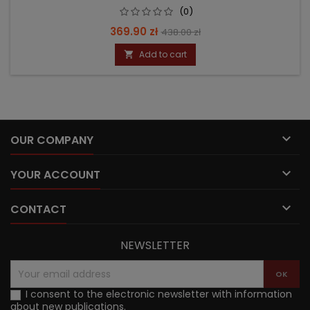
(0)
Price
Regular
369.90 zł
438.00 zł
price
Add to cart


OUR COMPANY

YOUR ACCOUNT

CONTACT
NEWSLETTER
I consent to the electronic newsletter with information
about new publications.