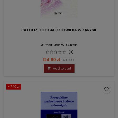
PATOFIZJOLOGIA CZŁOWIEKA W ZARYSIE
Author: Jan W. Guzek
(0)
Price
Regular
124.90 zł
149.00 zł
price
Add to cart

- 7.10 zł
favorite_border