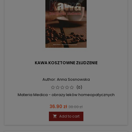
KAWA KOSZTOWNE ZŁUDZENIE
Author: Anna Sosnowska
(0)
Materia Medica - obrazy leków homeopatycznych
Price
Regular
36.90 zł
38.00 zł
price
Add to cart
