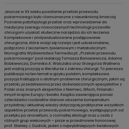
Jeszcze w XX wieku powstanie przetoki przewodu
pokarmowego było równoznaczne z nieuniknioną śmiercią.
Poznanie patofizjologii przetok oraz wprowadzenie do
medycyny szeregu nowoczesnych technologii pozwoliło
chirurgom uzyskać skuteczne narzędzia do ich leczenia.
Kompleksowe i zindywidualizowane postępowanie
chirurgiczne, które wciąż się rozwija i jest udoskonalane,
połączono z leczeniem żywieniowym i metabolicznym.
Monografia Wydawnictwa Termedia pt. „Przetoki przewodu
pokarmowego” pod redakcją Tomasza Banasiewicza, Adama
Bobkiewicza, Dominika A. Walczaka oraz Grzegorza Wallnera
jest ważną pozycją w literaturze z zakresu chirurgii. To pierwsza
publikacja na ten temat w języku polskim, kompleksowa
pozycja traktująca o istotnym problemie chirurgicznym, jakim są
przetoki, przedstawiona przez doświadczonych specjalistów z
Polski oraz znanych ekspertów z Niemiec, Włoch, Finlandii i
innych krajów Europy i świata. Książka zawierająca ponad
czterdzieści rozdziałów stanowi obszerne kompendium
przydatnej i aktualnej wiedzy dotyczącej praktycznie wszystkich
aspektów przetok przewodu pokarmowego, występujących od
przełyku po anorektum, o rozmaitej etiologii oraz u osób z
różnych grup wiekowych – pisze w przedmowie honorowej
prof. Stanley J. Dudrick, jeden z najwybitniejszych światowych