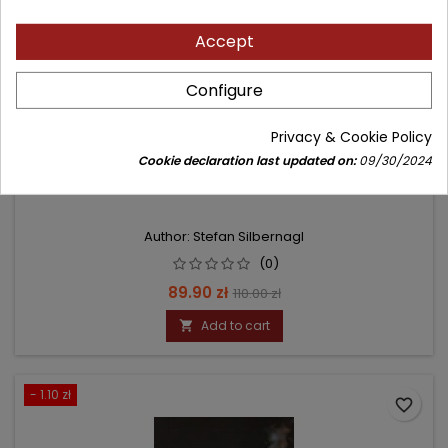
Accept
Configure
Privacy & Cookie Policy
Cookie declaration last updated on:
09/30/2024
ATLAS PATOFIZJOLOGII
Author: Stefan Silbernagl
(0)
Price
Regular
89.90 zł
110.00 zł
price
Add to cart

- 1.10 zł
favorite_border