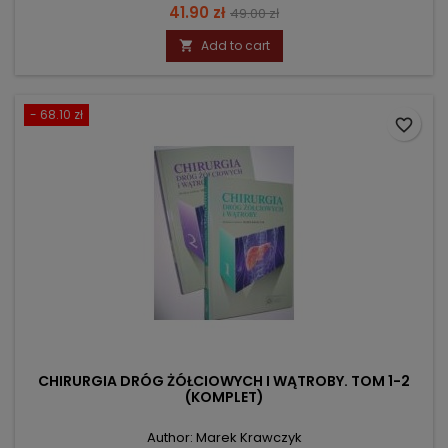
Price
Regular
41.90 zł
49.00 zł
price
Add to cart

- 68.10 zł
favorite_border
CHIRURGIA DRÓG ŻÓŁCIOWYCH I WĄTROBY. TOM 1-2
(KOMPLET)
Author: Marek Krawczyk