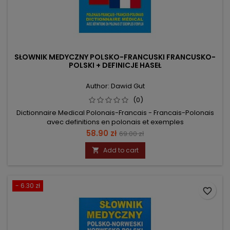
SŁOWNIK MEDYCZNY POLSKO-FRANCUSKI FRANCUSKO-
POLSKI + DEFINICJE HASEŁ
Author: Dawid Gut
(0)
Dictionnaire Medical Polonais-Francais - Francais-Polonais
avec definitions en polonais et exemples
Price
Regular
58.90 zł
69.00 zł
price
Add to cart

- 6.30 zł
favorite_border