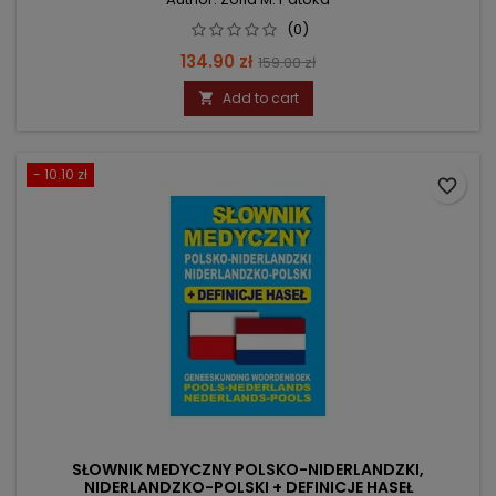
(0)
Price
Regular
134.90 zł
159.00 zł
price
Add to cart

- 10.10 zł
favorite_border
SŁOWNIK MEDYCZNY POLSKO-NIDERLANDZKI,
NIDERLANDZKO-POLSKI + DEFINICJE HASEŁ