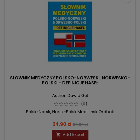
SŁOWNIK MEDYCZNY POLSKO-NORWESKI, NORWESKO-
POLSKI + DEFINICJE HASEŁ
Author: Dawid Gut
(0)
Polsk-Norsk, Norsk-Polsk Medisinsk Ordbok
Price
Regular
54.90 zł
66.00 zł
price
Add to cart
