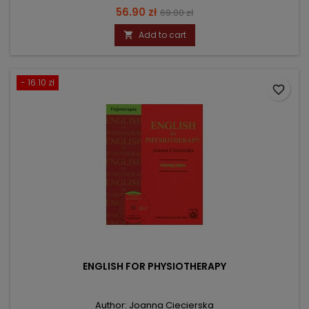
Price
Regular
56.90 zł
69.00 zł
price
Add to cart

- 16.10 zł
favorite_border
ENGLISH FOR PHYSIOTHERAPY
Author: Joanna Ciecierska