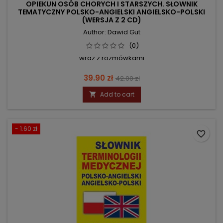
OPIEKUN OSÓB CHORYCH I STARSZYCH. SŁOWNIK
TEMATYCZNY POLSKO-ANGIELSKI ANGIELSKO-POLSKI
(WERSJA Z 2 CD)
Author: Dawid Gut
(0)
wraz z rozmówkami
Price
Regular
39.90 zł
42.00 zł
price
Add to cart

- 1.60 zł
favorite_border