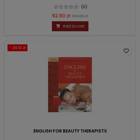
(0)
Price
Regular
92.90 zł
109.00 zł
price
Add to cart

- 24.10 zł
favorite_border
ENGLISH FOR BEAUTY THERAPISTS