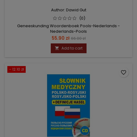
Author: Dawid Gut
(0)
Geneeskunding Woordenboek Pools-Nederlands -
Nederlands-Pools
Price
Regular
55.90 zł
66.00 zł
price
Add to cart

- 12.10 zł
favorite_border