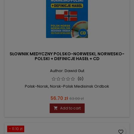
SŁOWNIK MEDYCZNY POLSKO-NORWESKI, NORWESKO-
POLSKI + DEFINICJE HASEŁ + CD
Author: Dawid Gut
(0)
Polsk-Norsk, Norsk-Polsk Medisinsk Ordbok
Price
Regular
56.70 zł
63.00 zł
price
Add to cart

- 11.10 zł
favorite_border