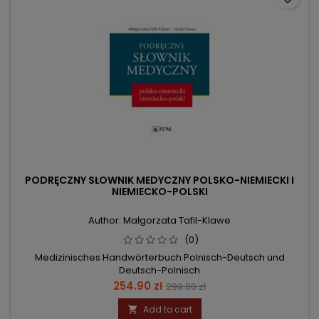
PODRĘCZNY SŁOWNIK MEDYCZNY POLSKO-NIEMIECKI I
NIEMIECKO-POLSKI
Author: Małgorzata Tafil-Klawe
(0)
Medizinisches Handwörterbuch Polnisch-Deutsch und
Deutsch-Polnisch
Price
Regular
254.90 zł
299.00 zł
price
Add to cart
