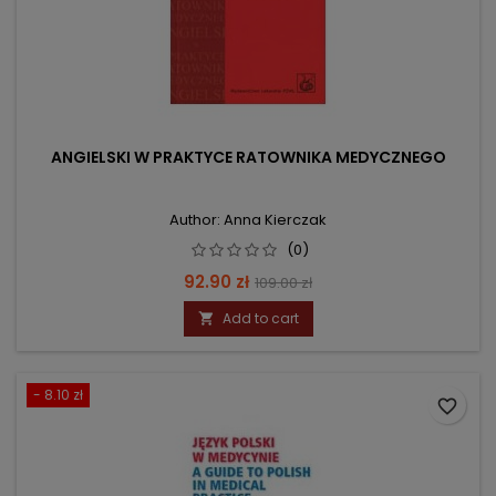
ANGIELSKI W PRAKTYCE RATOWNIKA MEDYCZNEGO
Author: Anna Kierczak
(0)
Price
Regular
92.90 zł
109.00 zł
price
Add to cart

- 8.10 zł
favorite_border