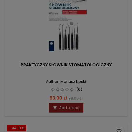
PRAKTYCZNY SŁOWNIK STOMATOLOGICZNY
Author: Mariusz Lipski
(0)
Price
Regular
83.90 zł
99.00 zł
price
Add to cart

- 44.10 zł
favorite_border