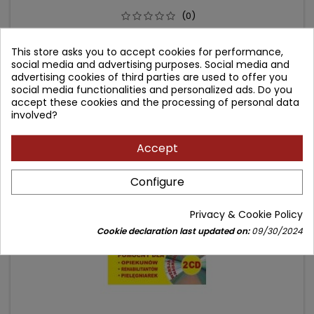
(0)
wraz z rozmówkami
This store asks you to accept cookies for performance,
Price
Regular
28.40 zł
31.50 zł
social media and advertising purposes. Social media and
advertising cookies of third parties are used to offer you
price
Add to cart

social media functionalities and personalized ads. Do you
accept these cookies and the processing of personal data
involved?
- 2.10 zł
favorite_border
Accept
Configure
Privacy & Cookie Policy
Cookie declaration last updated on:
09/30/2024