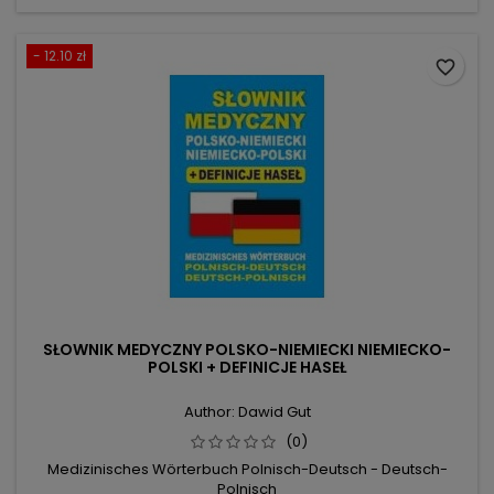
- 12.10 zł
favorite_border
SŁOWNIK MEDYCZNY POLSKO-NIEMIECKI NIEMIECKO-
POLSKI + DEFINICJE HASEŁ
Author: Dawid Gut
(0)
Medizinisches Wörterbuch Polnisch-Deutsch - Deutsch-
Polnisch