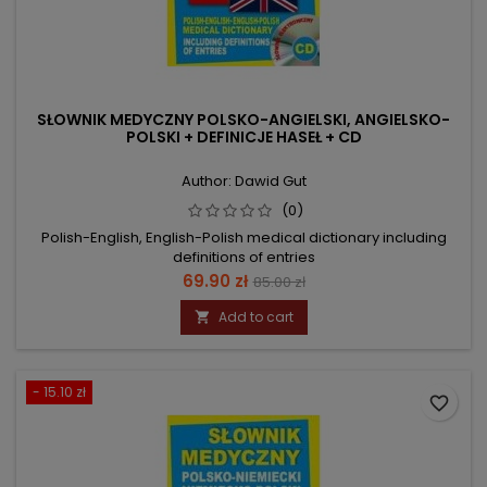
SŁOWNIK MEDYCZNY POLSKO-ANGIELSKI, ANGIELSKO-
POLSKI + DEFINICJE HASEŁ + CD
Author: Dawid Gut
(0)
Polish-English, English-Polish medical dictionary including
definitions of entries
Price
Regular
69.90 zł
85.00 zł
price
Add to cart

- 15.10 zł
favorite_border