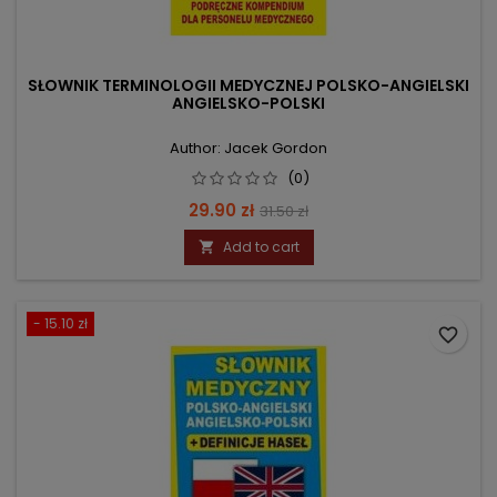
SŁOWNIK TERMINOLOGII MEDYCZNEJ POLSKO-ANGIELSKI
ANGIELSKO-POLSKI
Author: Jacek Gordon
(0)
Price
Regular
29.90 zł
31.50 zł
price
Add to cart

- 15.10 zł
favorite_border