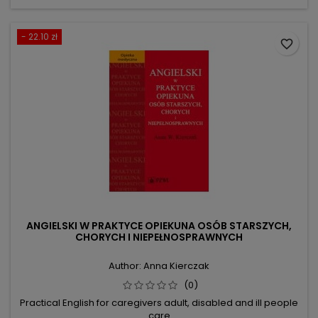
- 22.10 zł
favorite_border
ANGIELSKI W PRAKTYCE OPIEKUNA OSÓB STARSZYCH,
CHORYCH I NIEPEŁNOSPRAWNYCH
Author: Anna Kierczak
(0)
Practical English for caregivers adult, disabled and ill people
care