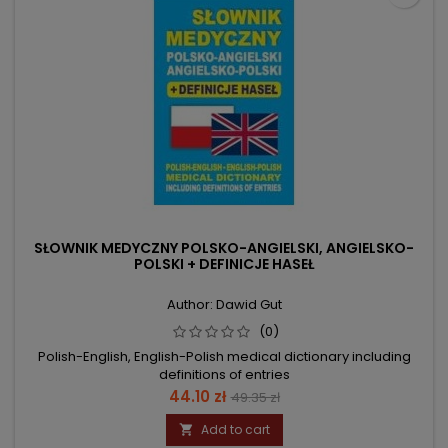
SŁOWNIK MEDYCZNY POLSKO-ANGIELSKI, ANGIELSKO-
POLSKI + DEFINICJE HASEŁ
Author: Dawid Gut
(0)
Polish-English, English-Polish medical dictionary including
definitions of entries
Price
Regular
44.10 zł
49.35 zł
price
Add to cart
