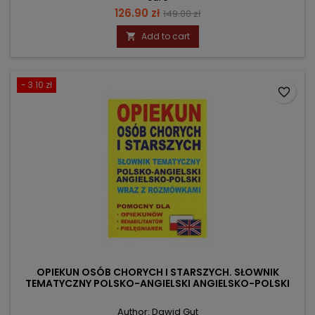
Price
Regular
126.90 zł
149.00 zł
price
Add to cart

- 3.10 zł
favorite_border
OPIEKUN OSÓB CHORYCH I STARSZYCH. SŁOWNIK
TEMATYCZNY POLSKO-ANGIELSKI ANGIELSKO-POLSKI
Author: Dawid Gut