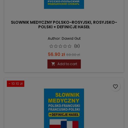
SŁOWNIK MEDYCZNY POLSKO-ROSYJSKI, ROSYJSKO-
POLSKI + DEFINICJE HASEŁ
Author: Dawid Gut
(0)
Price
Regular
56.90 zł
69.00 zł
price
Add to cart

- 10.10 zł
favorite_border