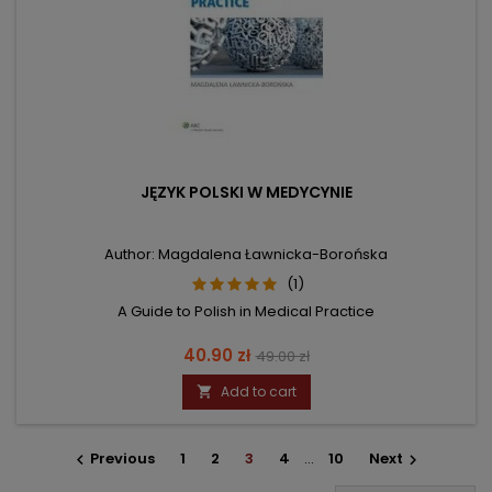
JĘZYK POLSKI W MEDYCYNIE
Author: Magdalena Ławnicka-Borońska
(1)
A Guide to Polish in Medical Practice
Price
Regular
40.90 zł
49.00 zł
price
Add to cart

Previous
1
2
3
4
…
10
Next

