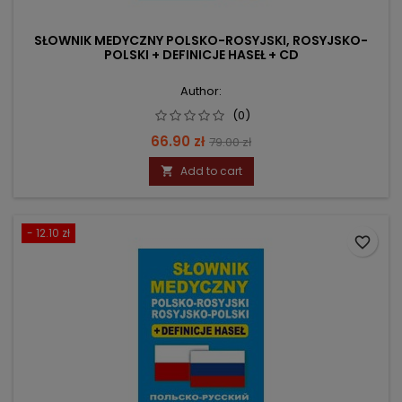
SŁOWNIK MEDYCZNY POLSKO-ROSYJSKI, ROSYJSKO-
POLSKI + DEFINICJE HASEŁ + CD
Author:
(0)
Price
Regular
66.90 zł
79.00 zł
price
Add to cart

- 12.10 zł
favorite_border