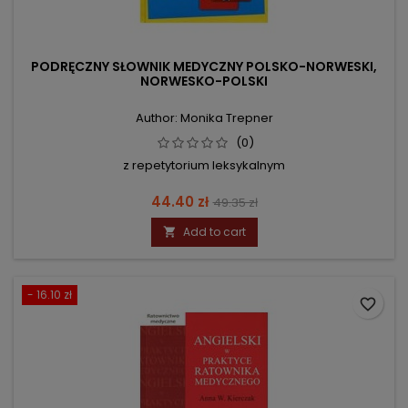
PODRĘCZNY SŁOWNIK MEDYCZNY POLSKO-NORWESKI,
NORWESKO-POLSKI
Author: Monika Trepner
(0)
z repetytorium leksykalnym
Price
Regular
44.40 zł
49.35 zł
price
Add to cart

- 16.10 zł
favorite_border