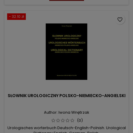
- 32.10 zł
favorite_border
SŁOWNIK UROLOGICZNY POLSKO-NIEMIECKO-ANGIELSKI
Author: Iwona Wnętrzak
(0)
Urologisches worterbuch Deutsch-English-Polnish. Urological