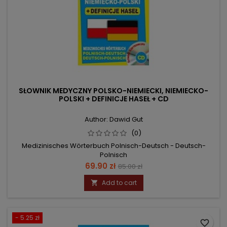
SŁOWNIK MEDYCZNY POLSKO-NIEMIECKI, NIEMIECKO-
POLSKI + DEFINICJE HASEŁ + CD
Author: Dawid Gut
(0)
Medizinisches Wörterbuch Polnisch-Deutsch - Deutsch-
Polnisch
Price
Regular
69.90 zł
85.00 zł
price
Add to cart

- 5.25 zł
favorite_border