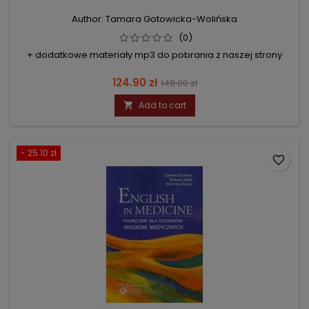
Author: Tamara Gotowicka-Wolińska
(0)
+ dodatkowe materiały mp3 do pobrania z naszej strony
Price
Regular
124.90 zł
149.00 zł
price
Add to cart

- 25.10 zł
favorite_border