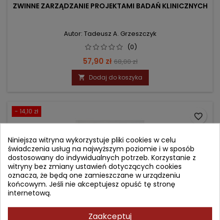
ZWINNE ZARZĄDZANIE PROJEKTAMI BADAŃ KLINICZNYCH
Autor: Tadeusz A. Grzeszczyk
(0)
Cena
Cena
57,90 zł
68,00 zł
podstawowa
Dodaj do koszyka

- 14,10 zł
favorite_border
Niniejsza witryna wykorzystuje pliki cookies w celu
świadczenia usług na najwyższym poziomie i w sposób
dostosowany do indywidualnych potrzeb. Korzystanie z
witryny bez zmiany ustawień dotyczących cookies
oznacza, że będą one zamieszczane w urządzeniu
końcowym. Jeśli nie akceptujesz opuść tę stronę
internetową.
Zaakceptuj