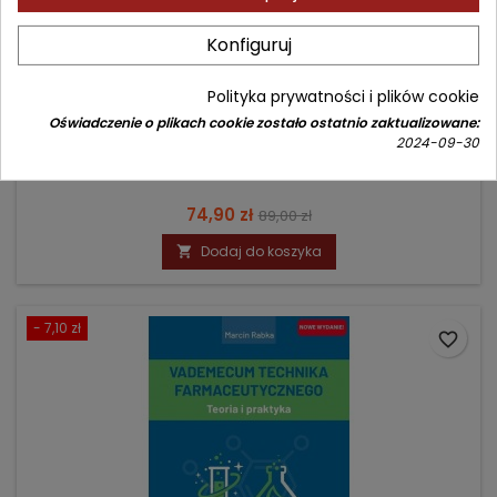
Konfiguruj
PARADOKS TRUCIZN
Polityka prywatności i plików cookie
Autor: John Timbrell
Oświadczenie o plikach cookie zostało ostatnio zaktualizowane:
(0)
2024-09-30
Substancje chemiczne przyjazne i wrogie
Cena
Cena
74,90 zł
89,00 zł
podstawowa
Dodaj do koszyka

- 7,10 zł
favorite_border