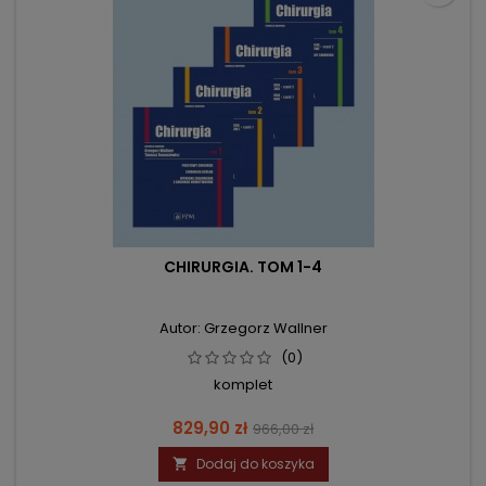
CHIRURGIA. TOM 1-4
Autor: Grzegorz Wallner
(0)
komplet
Cena
Cena
829,90 zł
966,00 zł
podstawowa
Dodaj do koszyka
