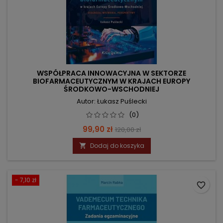
WSPÓŁPRACA INNOWACYJNA W SEKTORZE
BIOFARMACEUTYCZNYM W KRAJACH EUROPY
ŚRODKOWO-WSCHODNIEJ
Autor: Łukasz Puślecki
(0)
Cena
Cena
99,90 zł
120,00 zł
podstawowa
Dodaj do koszyka

- 7,10 zł
favorite_border