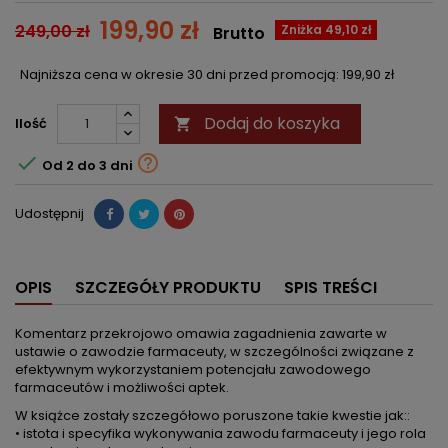
199,90 zł
249,00 zł
Zniżka 49,10 zł
Brutto
Najniższa cena w okresie 30 dni przed promocją:
199,90 zł
Dodaj do koszyka
Ilość



Od 2 do 3 dni
Udostępnij
OPIS
SZCZEGÓŁY PRODUKTU
SPIS TREŚCI
Komentarz przekrojowo omawia zagadnienia zawarte w
ustawie o zawodzie farmaceuty, w szczególności związane z
efektywnym wykorzystaniem potencjału zawodowego
farmaceutów i możliwości aptek.
W książce zostały szczegółowo poruszone takie kwestie jak::
• istota i specyfika wykonywania zawodu farmaceuty i jego rola