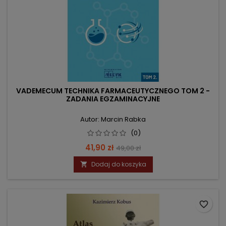
VADEMECUM TECHNIKA FARMACEUTYCZNEGO TOM 2 -
ZADANIA EGZAMINACYJNE
Autor: Marcin Rabka
(0)
Cena
Cena
41,90 zł
49,00 zł
podstawowa
Dodaj do koszyka

favorite_border