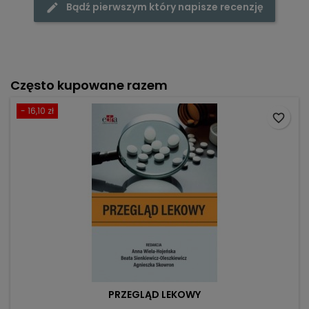
Bądź pierwszym który napisze recenzję
Często kupowane razem
- 16,10 zł
favorite_border
PRZEGLĄD LEKOWY