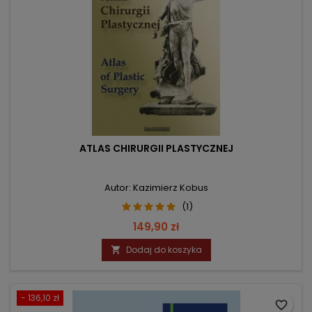
ATLAS CHIRURGII PLASTYCZNEJ
Autor: Kazimierz Kobus
(1)
Cena
149,90 zł
Dodaj do koszyka

- 136,10 zł
favorite_border