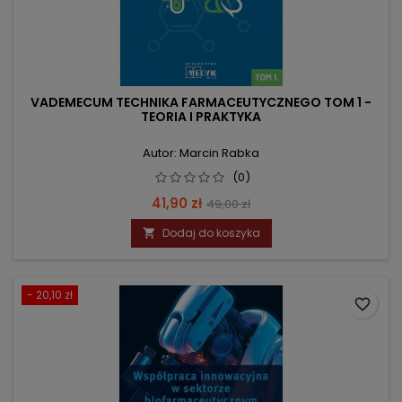
VADEMECUM TECHNIKA FARMACEUTYCZNEGO TOM 1 -
TEORIA I PRAKTYKA
Autor: Marcin Rabka
(0)
Cena
Cena
41,90 zł
49,00 zł
podstawowa
Dodaj do koszyka

- 20,10 zł
favorite_border