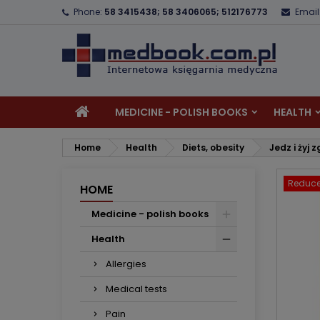
Phone:
58 3415438; 58 3406065; 512176773
Email
A
C
S
add_circle_outline
Yo
Wi
MEDICINE - POLISH BOOKS
HEALTH
Home
Health
Diets, obesity
Jedz i żyj 
Reduce
HOME
Medicine - polish books
Health
Allergies
Medical tests
Pain