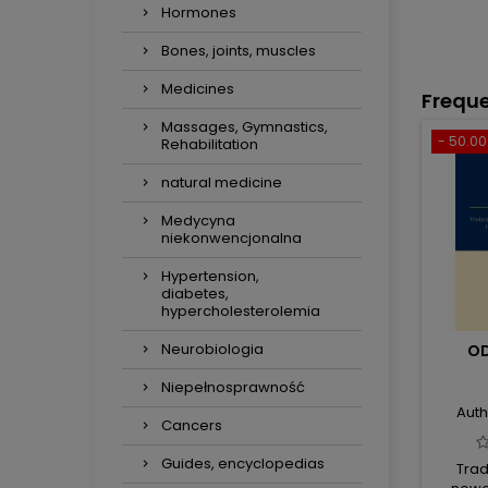
Hormones
Bones, joints, muscles
Medicines
Freque
Massages, Gymnastics,
- 50.00 
Rehabilitation
natural medicine
Medycyna
niekonwencjonalna
Hypertension,
diabetes,
hypercholesterolemia
Neurobiologia
OD
Niepełnosprawność
Auth
Cancers
Guides, encyclopedias
Trad