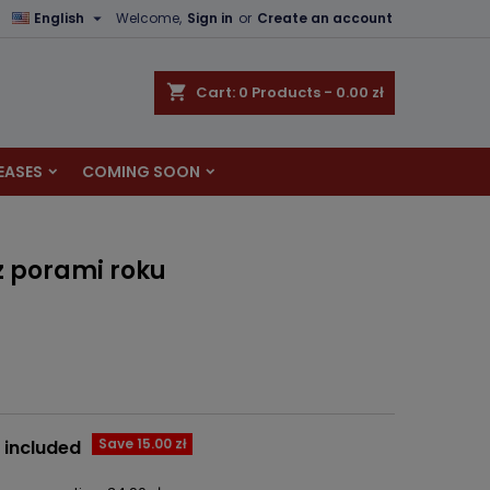

English
Welcome,
Sign in
or
Create an account
×
×
×
shopping_cart
Cart:
0
Products - 0.00 zł
EASES
COMING SOON
n
t
 z porami roku
Save 15.00 zł
 included