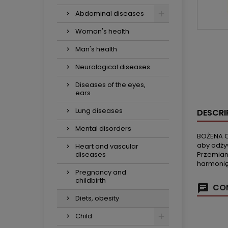
Abdominal diseases
Woman's health
Man's health
Neurological diseases
Diseases of the eyes,
ears
Lung diseases
DESCRI
Mental disorders
BOŻENA CY
aby odży
Heart and vascular
diseases
Przemian
harmonię
Pregnancy and
childbirth
COM
Diets, obesity
Child