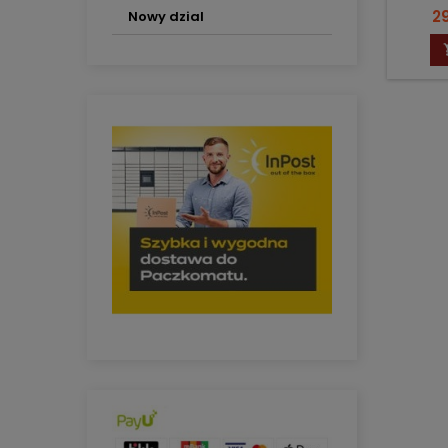
Pr
29
Nowy dzial