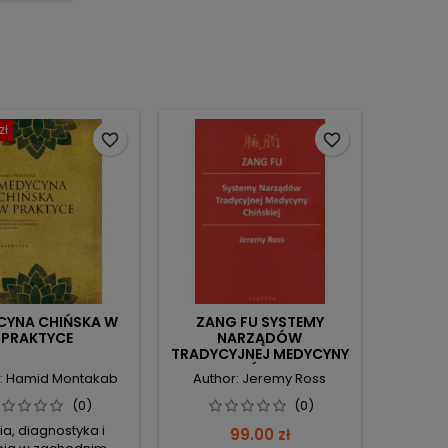
zł
favorite_border
favorite_border
CYNA CHIŃSKA W
ZANG FU SYSTEMY
PRAKTYCE
NARZĄDÓW
TRADYCYJNEJ MEDYCYNY
CHIŃSKIEJ
r: Hamid Montakab
Author: Jeremy Ross
(0)
(0)
ia, diagnostyka i
Price
99.00 zł