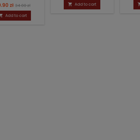
price
ice
Regular
Add to cart
.90 zł

34.00 zł
price
Add to cart
