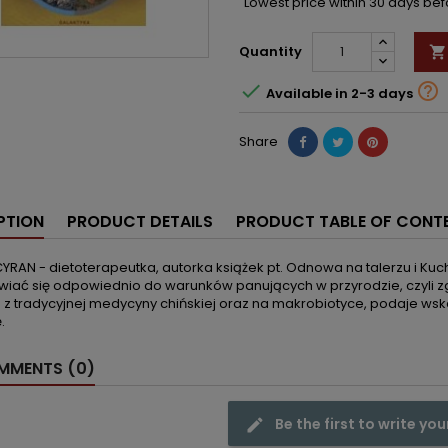
Lowest price within 30 days be
Quantity



Available in 2-3 days
Share
PTION
PRODUCT DETAILS
PRODUCT TABLE OF CONT
RAN - dietoterapeutka, autorka książek pt. Odnowa na talerzu i Kuch
wiać się odpowiednio do warunków panujących w przyrodzie, czyli zg
 z tradycyjnej medycyny chińskiej oraz na makrobiotyce, podaje ws
.
MENTS (0)
Be the first to write you