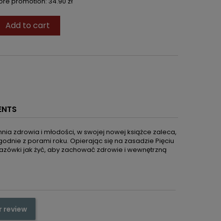
fore promotion:
34.90 zł
Add to cart
ENTS
nia zdrowia i młodości, w swojej nowej książce zaleca,
odnie z porami roku. Opierając się na zasadzie Pięciu
kazówki jak żyć, aby zachować zdrowie i wewnętrzną
r review