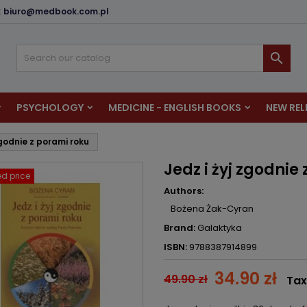
:
biuro@medbook.com.pl
dd to wishlist
reate wishlist
ign in

u need to be logged in to save products in your wishlist.
shlist name
PSYCHOLOGY
MEDICINE - ENGLISH BOOKS
NEW REL
Cancel
Sign i
zgodnie z porami roku
Cancel
Create wishlis
Jedz i żyj zgodnie
d price
Authors:
Bożena Żak-Cyran
Brand:
Galaktyka
ISBN:
9788387914899
34.90 zł
49.90 zł
Tax