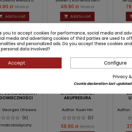
czesna wiedza o
Suwen z komentarzem
tera
żywieniu
ice
Regular
Price
Regular
Pri
.90 zł
49.90 zł
79
119.90 zł
79.90 zł
price
price
Add to cart
Add to cart


ks you to accept cookies for performance, social media and adve
- 10.10 zł
- 2.09 zł
ial media and advertising cookies of third parties are used to of
favorite_border
favorite_border
nalities and personalized ads. Do you accept these cookies and
 personal data involved?
Accept
Configure
Privacy &
Cookie declaration last updated
A ODMŁADZANIA I
CHIŃSKI MASAŻ I
SA
GOWIECZNOŚCI
AKUPRESURA
U
r: Georges Ohsawa
Author: Kuan Hin
Author:
(0)
(0)
 makrobiotyczny
Price
Regular
Pr
58.90 zł
37
69.00 zł