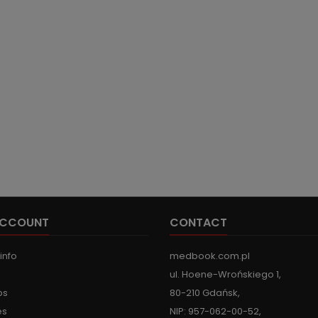
ACCOUNT
CONTACT
info
medbook.com.pl
ul. Hoene-Wrońskiego 1,
ps
80-210 Gdańsk,
es
NIP: 957-062-00-52,