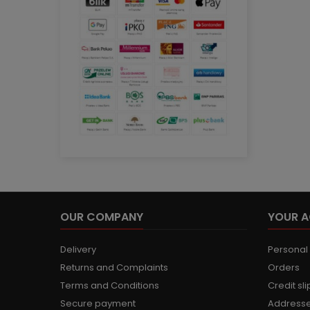
OUR COMPANY
YOUR 
Delivery
Personal 
Returns and Complaints
Orders
Terms and Conditions
Credit sli
Secure payment
Address