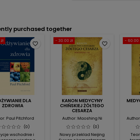
ntly purchased together
zł
- 30.00 zł
- 60.00 
favorite_border
favorite_border
ŻYWIANIE DLA
KANON MEDYCYNY
MEDY
ZDROWIA
CHIŃSKIEJ ŻÓŁTEGO
CESARZA
or: Paul Pitchford
Author: Maoshing Ni
Autho
(0)
(0)
ycje wschodnie i
Nowy przeklad Neijing
Teor