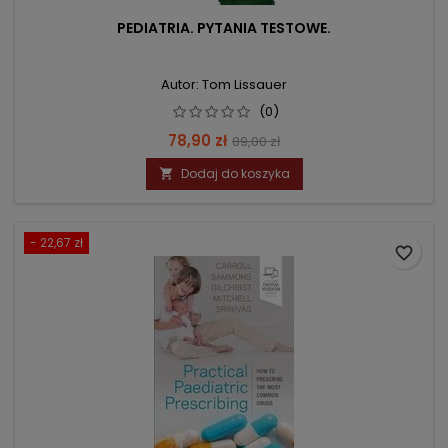
PEDIATRIA. PYTANIA TESTOWE.
Autor: Tom Lissauer
(0)
Cena
Cena
78,90 zł
89,00 zł
podstawowa
Dodaj do koszyka

- 22,67 zł
favorite_border