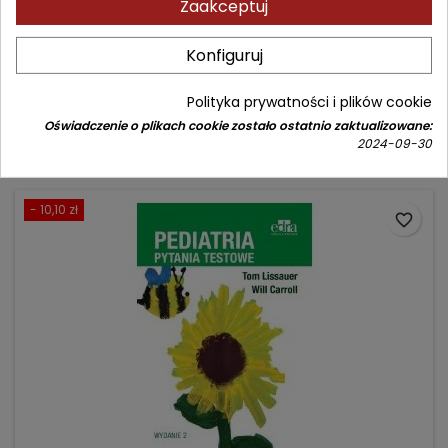
Zaakceptuj
Autor: Tom Lissauer
(0)
Konfiguruj
PAKIET
Polityka prywatności i plików cookie
Cena
Cena
237,90 zł
278,00 zł
Oświadczenie o plikach cookie zostało ostatnio zaktualizowane:
podstawowa
Dodaj do koszyka

2024-09-30
- 10,10 zł
favorite_border