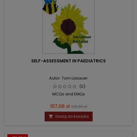
SELF-ASSESSMENT IN PAEDIATRICS
Autor: Tom Lissauer
(0)
MCQs and EMQs
Cena
Cena
107,06 zł
125,95 zł
podstawowa
Dodaj do koszyka
