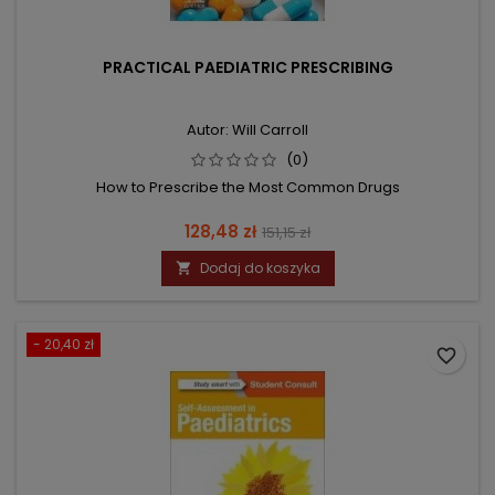
PRACTICAL PAEDIATRIC PRESCRIBING
Autor: Will Carroll
(0)
How to Prescribe the Most Common Drugs
Cena
Cena
128,48 zł
151,15 zł
podstawowa
Dodaj do koszyka

- 20,40 zł
favorite_border