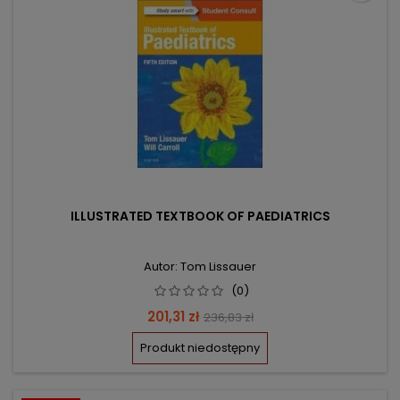
ILLUSTRATED TEXTBOOK OF PAEDIATRICS
Autor: Tom Lissauer
(0)
Cena
Cena
201,31 zł
236,83 zł
podstawowa
Produkt niedostępny