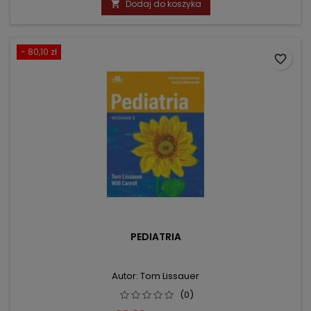
Dodaj do koszyka

- 80,10 zł
favorite_border
PEDIATRIA
Autor: Tom Lissauer
(0)