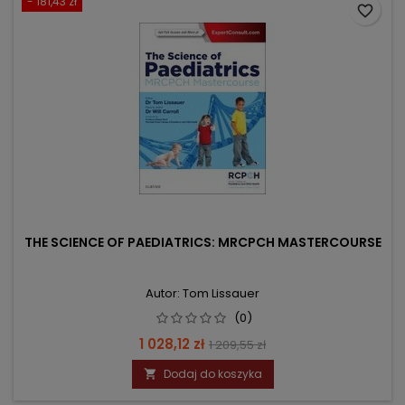
- 181,43 zł
favorite_border
THE SCIENCE OF PAEDIATRICS: MRCPCH MASTERCOURSE
Autor: Tom Lissauer
(0)
Cena
Cena
1 028,12 zł
1 209,55 zł
podstawowa
Dodaj do koszyka
