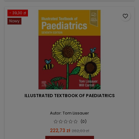
- 39,30 zł
favorite_border
Nowy
ILLUSTRATED TEXTBOOK OF PAEDIATRICS
Autor: Tom Lissauer
(0)
Cena
Cena
222,73 zł
262,03 zł
podstawowa