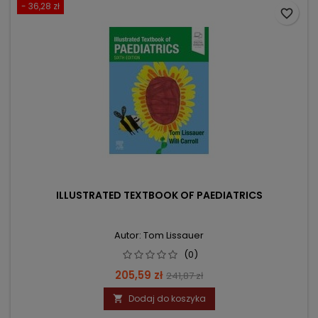
- 36,28 zł
favorite_border
ILLUSTRATED TEXTBOOK OF PAEDIATRICS
Autor: Tom Lissauer
(0)
Cena
Cena
205,59 zł
241,87 zł
podstawowa
Dodaj do koszyka
