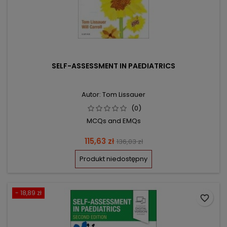
SELF-ASSESSMENT IN PAEDIATRICS
Autor: Tom Lissauer
(0)
MCQs and EMQs
Cena
Cena
115,63 zł
136,03 zł
podstawowa
Produkt niedostępny
- 18,89 zł
favorite_border