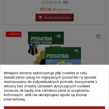
(0)
Cena
Cena
159,90 zł
189,00 zł
podstawowa
Dodaj do koszyka

- 40,10 zł
favorite_border
Niniejsza witryna wykorzystuje pliki cookies w celu
świadczenia usług na najwyższym poziomie i w sposób
dostosowany do indywidualnych potrzeb. Korzystanie z
witryny bez zmiany ustawień dotyczących cookies
oznacza, że będą one zamieszczane w urządzeniu
końcowym. Jeśli nie akceptujesz opuść tę stronę
internetową.
PEDIATRIA LISSAUER + PEDIATRIA. PYTANIA TESTOWE.