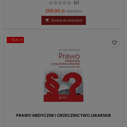
(0)
Cena
Cena
259,90 zł
309,00 zł
podstawowa
Dodaj do koszyka

- 19,10 zł
favorite_border
PRAWO MEDYCZNE I ORZECZNICTWO LEKARSKIE