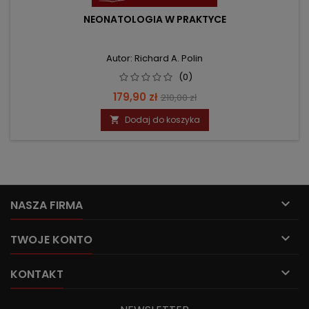
NEONATOLOGIA W PRAKTYCE
Autor: Richard A. Polin
(0)
Cena
Cena
179,90 zł
210,00 zł
podstawowa
Dodaj do koszyka


NASZA FIRMA

TWOJE KONTO

KONTAKT