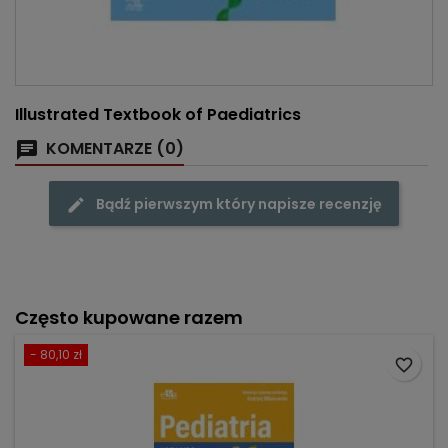
Illustrated Textbook of Paediatrics
KOMENTARZE (0)
Bądź pierwszym który napisze recenzję
Często kupowane razem
- 80,10 zł
favorite_border