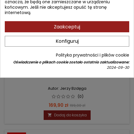
oznacza, że będą one zamieszczane w urządzeniu
końcowym. Jeśli nie akceptujesz opuść tę stronę
internetową.
Zaakceptuj
Konfiguruj
Polityka prywatności i plików cookie
Oświadczenie o plikach cookie zostało ostatnio zaktualizowane:
2024-09-30
EPIDEMIOLOGIA W ZDROWIU PUBLICZNYM
Autor: Jerzy Bzdęga
(0)
Cena
Cena
169,90 zł
199,00 zł
podstawowa
Dodaj do koszyka
