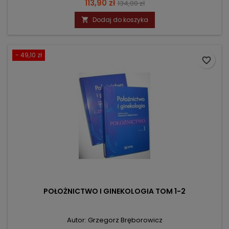
Cena
Cena
113,90 zł
134,00 zł
podstawowa
Dodaj do koszyka

- 49,10 zł
favorite_border
POŁOŻNICTWO I GINEKOLOGIA TOM 1-2
Autor: Grzegorz Bręborowicz