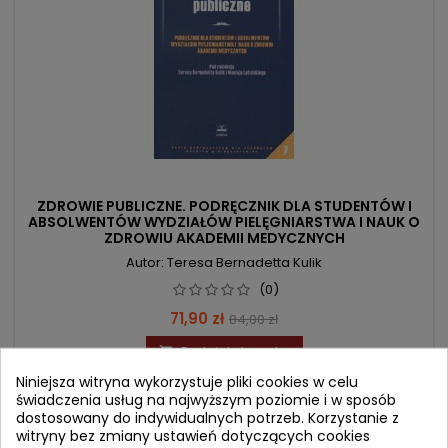
ZDROWIE PUBLICZNE. PODRĘCZNIK DLA STUDENTÓW I
ABSOLWENTÓW WYDZIAŁÓW PIELĘGNIARSTWA I NAUK O
ZDROWIU AKADEMII MEDYCZNYCH
Autor: Teresa Bernadetta Kulik
(0)
Cena
Cena
71,90 zł
84,00 zł
podstawowa
Dodaj do koszyka

Niniejsza witryna wykorzystuje pliki cookies w celu
świadczenia usług na najwyższym poziomie i w sposób
dostosowany do indywidualnych potrzeb. Korzystanie z
- 29,10 zł
favorite_border
witryny bez zmiany ustawień dotyczących cookies