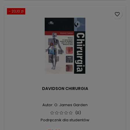
- 20,10 zł
favorite_border
DAVIDSON CHIRURGIA
Autor: O. James Garden
(0)
Podręcznik dla studentów