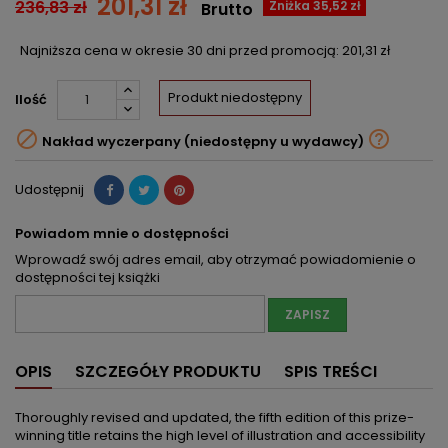
201,31 zł
236,83 zł
Zniżka 35,52 zł
Brutto
Najniższa cena w okresie 30 dni przed promocją:
201,31 zł
Produkt niedostępny
Ilość


Nakład wyczerpany (niedostępny u wydawcy)
Udostępnij
Powiadom mnie o dostępności
Wprowadź swój adres email, aby otrzymać powiadomienie o
dostępności tej książki
ZAPISZ
OPIS
SZCZEGÓŁY PRODUKTU
SPIS TREŚCI
Thoroughly revised and updated, the fifth edition of this prize-
winning title retains the high level of illustration and accessibility