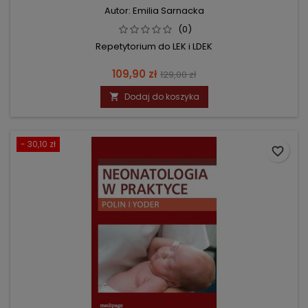
Autor: Emilia Sarnacka
(0)
Repetytorium do LEK i LDEK
Cena
Cena
109,90 zł
129,00 zł
podstawowa
Dodaj do koszyka

- 30,10 zł
favorite_border