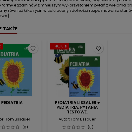
ę formy egzaminów z mniejszym wykorzystaniem pytań z wieloma p
śmy również kilka rycin w celu oceny zdolności rozpoznawania stanów
owa]
 TAKŻE
ł
- 40,10 zł
favorite_border
favorite_border
PEDIATRIA
PEDIATRIA LISSAUER +
PEDIATRIA. PYTANIA
TESTOWE.
or: Tom Lissauer
Autor: Tom Lissauer
(0)
(0)