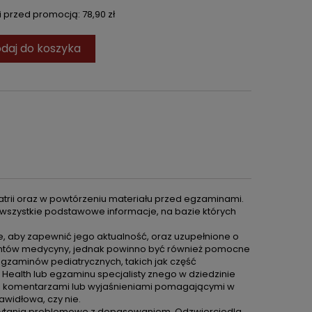
ni przed promocją:
78,90 zł
daj do koszyka
iatrii oraz w powtórzeniu materiału przed egzaminami.
 wszystkie podstawowe informacje, na bazie których
e, aby zapewnić jego aktualność, oraz uzupełnione o
udentów medycyny, jednak powinno być również pomocne
zaminów pediatrycznych, takich jak część
Health lub egzaminu specjalisty znego w dziedzinie
mi komentarzami lub wyjaśnieniami pomagającymi w
awidłowa, czy nie.
 pytania problemowe z dopasowaniem. Odzwierciedla