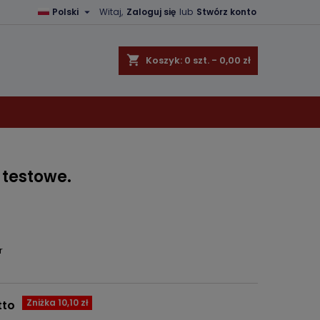

Polski
Witaj,
Zaloguj się
lub
Stwórz konto
×
×
×
shopping_cart
Koszyk:
0
szt. - 0,00 zł
ę
ń
 testowe.
r
Zniżka 10,10 zł
tto