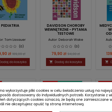
PEDIATRIA
DAVIDSON CHOROBY
MEDYC
WEWNĘTRZNE - PYTANIA
W
TESTOWE
OD
or: Tom Lissauer
Autor: Deborah Wake
Aut
(0)
(0)
na
Cena
Cena
Cena
Ce
9,90 zł
79,90 zł
139
189,00 zł
94,00 zł
podstawowa
podstawowa
Dodaj do koszyka
Dodaj do koszyka


ł
- 10,10 zł
- 29,10 z
favorite_border
favorite_border
ryna wykorzystuje pliki cookies w celu świadczenia usług na najw
sposób dostosowany do indywidualnych potrzeb. Korzystanie z w
ień dotyczących cookies oznacza, że będą one zamieszczane w
li nie akceptujesz opuść tę stronę internetową.