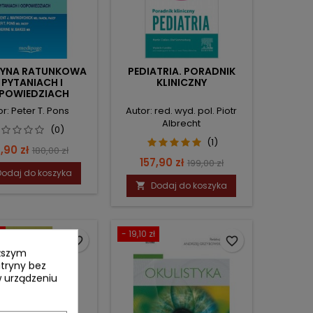
YNA RATUNKOWA
PEDIATRIA. PORADNIK
 PYTANIACH I
KLINICZNY
POWIEDZIACH
or: Peter T. Pons
Autor: red. wyd. pol. Piotr
Albrecht
(0)
(1)
na
Cena
,90 zł
180,00 zł
Cena
Cena
157,90 zł
199,00 zł
podstawowa
Dodaj do koszyka
podstawowa
Dodaj do koszyka

ł
- 19,10 zł
favorite_border
favorite_border
yższym
itryny bez
 urządzeniu