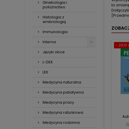
Ginekologia i
to zmian
położnictwo
Dołączyli
[Przedm
Histologia z
embriologią
ZOBACZ
Immunologia
Interna
- 29,10 z
Języki obce
L-DEK
LEK
Medycyna naturalna
Medycyna paliatywna
Medycyna pracy
Medycyna ratunkowa
Aut
Medycyna rodzinna