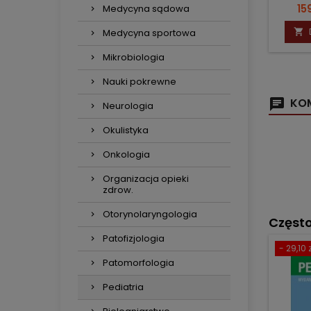
Ce
15
Medycyna sądowa
Medycyna sportowa

Mikrobiologia
Nauki pokrewne
KOM
Neurologia
Okulistyka
Onkologia
Organizacja opieki
zdrow.
Otorynolaryngologia
Częst
Patofizjologia
- 29,10 z
Patomorfologia
Pediatria