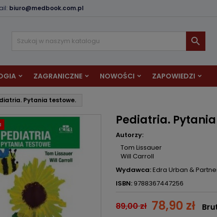
il:
biuro@medbook.com.pl
odaj do listy życzeń
twórz listę życzeń
aloguj się

Utwórz nową listę
sisz być zalogowany by zapisać produkty na swojej liście życzeń.
zwa listy życzeń
OGIA
ZAGRANICZNE
NOWOŚCI
ZAPOWIEDZI
Anuluj
Zaloguj si
diatria. Pytania testowe.
Anuluj
Utwórz listę życze
Pediatria. Pytania
a
Autorzy:
Tom Lissauer
Will Carroll
Wydawca:
Edra Urban & Partne
ISBN:
9788367447256
78,90 zł
89,00 zł
Bru