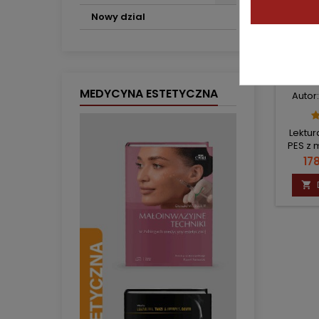
Nowy dzial
PEDIA
MEDYCYNA ESTETYCZNA
Autor
Lektu
PES z 
Ce
178
