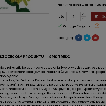
Najniższa cena w okresie 30 d
Do
Ilość



W ciągu 24 godzin
Udostępnij
SZCZEGÓŁY PRODUKTU
SPIS TREŚCI
iejszej książki jest pomoc w utrwaleniu Twojej wiedzy z zakresu ped
są uzupełnieniem podręcznika Pediatria (wydanie 6.), zawierającego
no pytania.
nie książki Pediatria. Pytania testowe zostało gruntownie zmienion
wych pytań i rycin.Przeznaczone jest ono przede wszystkim dla st
zeniu materiału osobom przygotowującym się do podyplomowych eg
na egzaminu członkowskiego Royal College of Paediatrics and Child 
i. Do wszystkich pytań dołączono odpowiedzi opatrzone dodatkowy
iu i poznaniu tematu, a nie tylko sprawdzeniu, czy odpowiedź jest pr
taliśmy dwa formaty pytań:: z jedną prawidłową odpowiedzią oraz