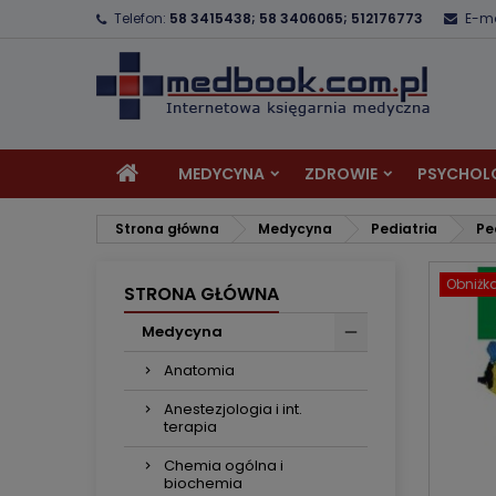
Telefon:
58 3415438; 58 3406065; 512176773
E-ma
D
U
Z
add_circle_outline
Mu
Na
MEDYCYNA
ZDROWIE
PSYCHOL
Strona główna
Medycyna
Pediatria
Pe
Obniżk
STRONA GŁÓWNA
Medycyna
Anatomia
Anestezjologia i int.
terapia
Chemia ogólna i
biochemia