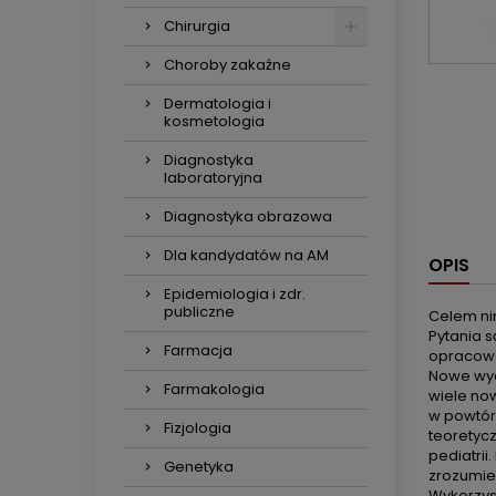
Chirurgia
Choroby zakaźne
Dermatologia i
kosmetologia
Diagnostyka
laboratoryjna
Diagnostyka obrazowa
Dla kandydatów na AM
OPIS
Epidemiologia i zdr.
publiczne
Celem nin
Pytania 
Farmacja
opracowa
Nowe wyda
Farmakologia
wiele no
w powtór
Fizjologia
teoretycz
pediatri
Genetyka
zrozumien
Wykorzys